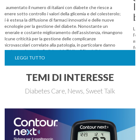
È aumentato il numero di italiani con diabete che riesce a
tenere sotto controllo i valori della glicemia e del colesterolo;
si è estesa la diffusione di farmaci innovativi e delle nuove
tecnologie per la gestione del diabete. Nonostante un
generale e costante miglioramento dell’assistenza, rimangono
alcune criticità per la gestione delle complicanze
microvascolari correlate alla patologia, in particolare danno
renale e retinopatia. Se l’obesità (BMI > 30) nel diabete
T2 è risultata in diminuzione rispetto agli …
LEGGI TUTTO
TEMI DI INTERESSE
Diabetes Care, News, Sweet Talk