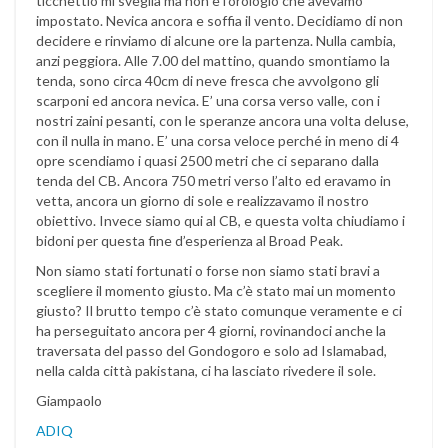
ticchettio mi sveglia ma non è l’orologio che avevamo
impostato. Nevica ancora e soffia il vento. Decidiamo di non
decidere e rinviamo di alcune ore la partenza. Nulla cambia,
anzi peggiora. Alle 7.00 del mattino, quando smontiamo la
tenda, sono circa 40cm di neve fresca che avvolgono gli
scarponi ed ancora nevica. E’ una corsa verso valle, con i
nostri zaini pesanti, con le speranze ancora una volta deluse,
con il nulla in mano. E’ una corsa veloce perché in meno di 4
opre scendiamo i quasi 2500 metri che ci separano dalla
tenda del CB. Ancora 750 metri verso l’alto ed eravamo in
vetta, ancora un giorno di sole e realizzavamo il nostro
obiettivo. Invece siamo qui al CB, e questa volta chiudiamo i
bidoni per questa fine d’esperienza al Broad Peak.
Non siamo stati fortunati o forse non siamo stati bravi a
scegliere il momento giusto. Ma c’è stato mai un momento
giusto? Il brutto tempo c’è stato comunque veramente e ci
ha perseguitato ancora per 4 giorni, rovinandoci anche la
traversata del passo del Gondogoro e solo ad Islamabad,
nella calda città pakistana, ci ha lasciato rivedere il sole.
Giampaolo
ADIQ