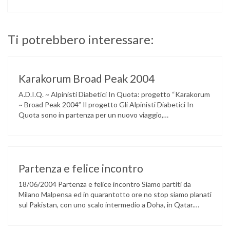
Ti potrebbero interessare:
Karakorum Broad Peak 2004
A.D.I.Q. ~ Alpinisti Diabetici In Quota: progetto “Karakorum
~ Broad Peak 2004” Il progetto Gli Alpinisti Diabetici In
Quota sono in partenza per un nuovo viaggio,
instancabilmente ed immancabilmente verso un’altra
montagna. Dopo la felice esperienza vissuta in Tibet
nell’autunno del 2002, sul Cho Oyu, la Dea della Pietra
Turchese di 8201 metri nell’Himalya, zaino …
Partenza e felice incontro
18/06/2004 Partenza e felice incontro Siamo partiti da
Milano Malpensa ed in quarantotto ore no stop siamo planati
sul Pakistan, con uno scalo intermedio a Doha, in Qatar.
Nell’anno del golden jubelee per l’ascensione al K2 (1954-
2004) ci ritroviamo in molti alpinisti, un po’ da tutte le parti