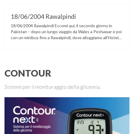
del mondo, ma in verità soprattutto italiani, …
18/06/2004 Rawalpindi
18/06/2004 Rawalpindi Eccomi qui, il secondo giorno in
Pakistan – dopo un lungo viaggio da Wales a Peshawar e poi
con un minibus fino a Rawalpindi, dove alloggiamo all’Hotel
Shalimar. In questo momento Sara e Giampaolo (il capo
spedizione) sono presso l’ufficio ministeriale di Islamabad
per richiedere i permessi per il Broad Peak, i permessi …
CONTOUR
Sistemi per il monitoraggio della glicemia.