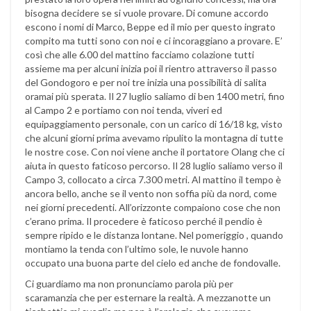
bisogna decidere se si vuole provare. Di comune accordo
escono i nomi di Marco, Beppe ed il mio per questo ingrato
compito ma tutti sono con noi e ci incoraggiano a provare. E’
così che alle 6.00 del mattino facciamo colazione tutti
assieme ma per alcuni inizia poi il rientro attraverso il passo
del Gondogoro e per noi tre inizia una possibilità di salita
oramai più sperata. Il 27 luglio saliamo di ben 1400 metri, fino
al Campo 2 e portiamo con noi tenda, viveri ed
equipaggiamento personale, con un carico di 16/18 kg, visto
che alcuni giorni prima avevamo ripulito la montagna di tutte
le nostre cose. Con noi viene anche il portatore Olang che ci
aiuta in questo faticoso percorso. Il 28 luglio saliamo verso il
Campo 3, collocato a circa 7.300 metri. Al mattino il tempo è
ancora bello, anche se il vento non soffia più da nord, come
nei giorni precedenti. All’orizzonte compaiono cose che non
c’erano prima. Il procedere è faticoso perché il pendio è
sempre ripido e le distanza lontane. Nel pomeriggio , quando
montiamo la tenda con l’ultimo sole, le nuvole hanno
occupato una buona parte del cielo ed anche de fondovalle.
Ci guardiamo ma non pronunciamo parola più per
scaramanzia che per esternare la realtà. A mezzanotte un