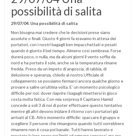
possibilità di salita
29/07/04. Una possibilità di salita
Non bisogna mai credere che le decisioni prese siano
assolute o finali. Giusto 4 giorni fa eravamo in attesa dei
portatori, con i nostri bagagli ben impacchettati e pesati
quando è giunto il bel tempo. Almeno così sembrava. Forse
durerà poco, o nulla, ma da alcuni giorni il vento soffia da
nord e ha portato il sole, anche se la temperatura rimane
fredda. Preso da un impeto di angoscia, di rabbia, di
delusione e speranza, chiedo al nostro Ufficiale di
collegamento se possiamo fermarci ancora qualche giorno e
provare a salire un’ultima volta. E’ un momento psicologico
difficile per noi: dover riaprire i bagagli rimettersi in gioco
costa molta fatica. Con mia sorpresa il Capitano Hamid
concede a soli 3 di noi di poter effettuare questo tentativo
mentre gli altri devono iniziare il ritorno con i portatori già
arrivati al CB. Altro momento difficile: spaccare il gruppo e
scegliere 3 persone che rimangono quando tutti vorrebbero
rimanere non è cosa poi banale. Tutti hanno lavorato e
prestato la loro opera nei limiti ad ognuno concessi, ma ora