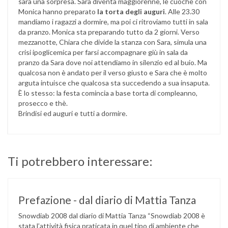
sarà una sorpresa. Sara diventa maggiorenne, le cuoche con
Monica hanno preparato
la torta degli auguri
. Alle 23.30
mandiamo i ragazzi a dormire, ma poi ci ritroviamo tutti in sala
da pranzo. Monica sta preparando tutto da 2 giorni. Verso
mezzanotte, Chiara che divide la stanza con Sara, simula una
crisi ipoglicemica per farsi accompagnare giù in sala da
pranzo da Sara dove noi attendiamo in silenzio ed al buio. Ma
qualcosa non è andato per il verso giusto e Sara che è molto
arguta intuisce che qualcosa sta succedendo a sua insaputa.
È lo stesso: la festa comincia a base torta di compleanno,
prosecco e thè.
Brindisi ed auguri e tutti a dormire.
Ti potrebbero interessare:
Prefazione - dal diario di Mattia Tanza
Snowdiab 2008 dal diario di Mattia Tanza “Snowdiab 2008 è
stata l’attività fisica praticata in quel tipo di ambiente che