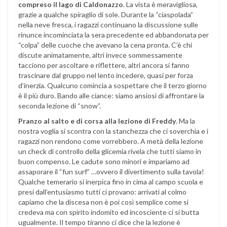
compreso il lago di Caldonazzo
. La vista è meravigliosa,
grazie a qualche spiraglio di sole. Durante la “ciaspolada”
nella neve fresca, i ragazzi continuano la discussione sulle
rinunce incominciata la sera precedente ed abbandonata per
“colpa” delle cuoche che avevano la cena pronta. C’è chi
discute animatamente, altri invece sommessamente
tacciono per ascoltare e riflettere, altri ancora si fanno
trascinare dal gruppo nel lento incedere, quasi per forza
d’inerzia. Qualcuno comincia a sospettare che il terzo giorno
è il più duro. Bando alle ciance: siamo ansiosi di affrontare la
seconda lezione di “snow”.
Pranzo al salto e di corsa alla lezione di Freddy
. Ma la
nostra voglia si scontra con la stanchezza che ci soverchia e i
ragazzi non rendono come vorrebbero. A metà della lezione
un check di controllo della glicemia rivela che tutti siamo in
buon compenso. Le cadute sono minori e impariamo ad
assaporare il “fun surf” …ovvero il divertimento sulla tavola!
Qualche temerario si inerpica fino in cima al campo scuola e
presi dall’entusiasmo tutti ci provano: arrivati al colmo
capiamo che la discesa non è poi così semplice come si
credeva ma con spirito indomito ed incosciente ci si butta
ugualmente. Il tempo tiranno ci dice che la lezione è