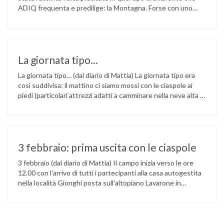
ADIQ frequenta e predilige: la Montagna. Forse con uno
spirito un po’ romantico legato alla bellezza della montagna
nella sua veste invernale abbiamo individuato negli altopiani
di Lavarone e Folgaria in provincia di Trento, il luogo …
La giornata tipo...
La giornata tipo… (dal diario di Mattia) La giornata tipo era
così suddivisa: il mattino ci siamo mossi con le ciaspole ai
piedi (particolari attrezzi adatti a camminare nella neve alta e
adatti anche a chi non è in grado di sciare), il pomeriggio,
scuola di snowboard e verso sera, prima di cena, l’auto
narrazione …
3 febbraio: prima uscita con le ciaspole
3 febbraio (dal diario di Mattia) Il campo inizia verso le ore
12.00 con l’arrivo di tutti i partecipanti alla casa autogestita
nella località Gionghi posta sull’altopiano Lavarone in
provincia di Trento. Il gruppo è eterogeneo per età e per
provenienza: qualcuno dalla vicina Trento, altri da Viterbo,
Bergamo e Vicenza. Il team ADIQ è …