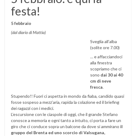
festa!
5 febbraio
(dal diario di Mattia)
Sveglia all’alba
(solite ore 7.00)
… e affacciandoci
alla finestra
scopriamo che ci
sono
dai 30 ai 40
cm di neve
fresca
.
Stupendo!! Fuori ci aspetta in mondo da fiaba, candido quasi
fosse sospeso a mezz’aria, rapida la colazione ed il briefing
dei ragazzi con i medici.
L’escursione con le ciaspole di oggi, che il grande Stefano
conosce a memoria e ogni tanto a intuito, ci porta a fare un
giro che ci conduce sopra un balcone da dove si ammirano
il
gruppo del Brenta ed uno scorcio di Valsugana,