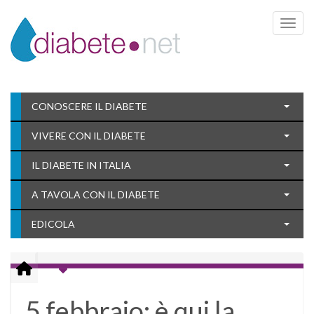
Toggle 
CONOSCERE IL DIABETE
VIVERE CON IL DIABETE
IL DIABETE IN ITALIA
A TAVOLA CON IL DIABETE
EDICOLA
5 febbraio: è qui la