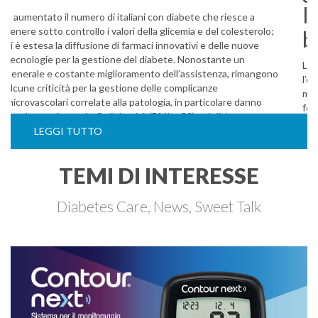
È aumentato il numero di italiani con diabete che riesce a
tenere sotto controllo i valori della glicemia e del colesterolo;
si è estesa la diffusione di farmaci innovativi e delle nuove
tecnologie per la gestione del diabete. Nonostante un
generale e costante miglioramento dell’assistenza, rimangono
alcune criticità per la gestione delle complicanze
microvascolari correlate alla patologia, in particolare danno
renale e retinopatia. Se l’obesità (BMI > 30) nel diabete
T2 è risultata in diminuzione rispetto agli …
LEGGI TUTTO
TEMI DI INTERESSE
Diabetes Care, News, Sweet Talk