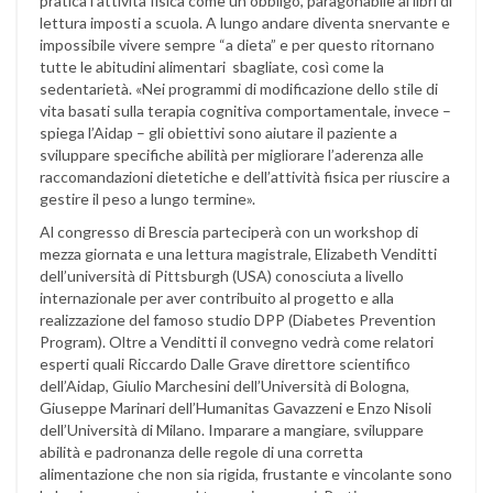
pratica l’attività fisica come un obbligo, paragonabile ai libri di
lettura imposti a scuola. A lungo andare diventa snervante e
impossibile vivere sempre “a dieta” e per questo ritornano
tutte le abitudini alimentari sbagliate, così come la
sedentarietà. «Nei programmi di modificazione dello stile di
vita basati sulla terapia cognitiva comportamentale, invece –
spiega l’Aidap – gli obiettivi sono aiutare il paziente a
sviluppare specifiche abilità per migliorare l’aderenza alle
raccomandazioni dietetiche e dell’attività fisica per riuscire a
gestire il peso a lungo termine».
Al congresso di Brescia parteciperà con un workshop di
mezza giornata e una lettura magistrale, Elizabeth Venditti
dell’università di Pittsburgh (USA) conosciuta a livello
internazionale per aver contribuito al progetto e alla
realizzazione del famoso studio DPP (Diabetes Prevention
Program). Oltre a Venditti il convegno vedrà come relatori
esperti quali Riccardo Dalle Grave direttore scientifico
dell’Aidap, Giulio Marchesini dell’Università di Bologna,
Giuseppe Marinari dell’Humanitas Gavazzeni e Enzo Nisoli
dell’Università di Milano. Imparare a mangiare, sviluppare
abilità e padronanza delle regole di una corretta
alimentazione che non sia rigida, frustante e vincolante sono