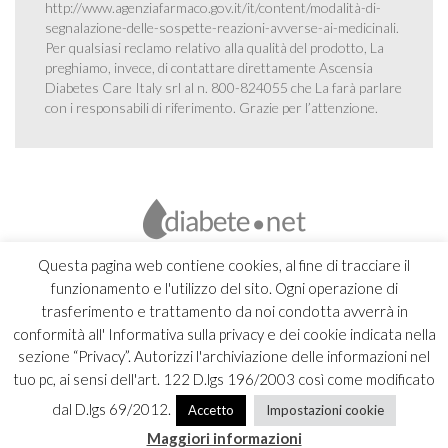
http://www.agenziafarmaco.gov.it/it/content/modalità-di-
segnalazione-delle-sospette-reazioni-avverse-ai-medicinali
.
Per qualsiasi reclamo relativo alla qualità del prodotto, La
preghiamo, invece, di contattare direttamente Ascensia
Diabetes Care Italy srl al n. 800-824055 che La farà parlare
con i responsabili di riferimento. Grazie per l’attenzione.
Questa pagina web contiene cookies, al fine di tracciare il
funzionamento e l'utilizzo del sito. Ogni operazione di
trasferimento e trattamento da noi condotta avverrà in
conformità all' Informativa sulla privacy e dei cookie indicata nella
sezione “Privacy”. Autorizzi l'archiviazione delle informazioni nel
tuo pc, ai sensi dell'art. 122 D.lgs 196/2003 così come modificato
dal D.lgs 69/2012.
Accetto
Impostazioni cookie
Copyright 2026 Ascensia Diabetes Care Italy srl |
Credits
Maggiori informazioni