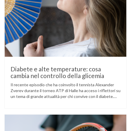
Diabete e alte temperature: cosa
cambia nel controllo della glicemia
Il recente episodio che ha coinvolto il tennista Alexander
Zverev durante il torneo ATP di Halle ha acceso i riflettori su
un tema di grande attualità per chi convive con il diabete.
L’atleta, che ha il diabete di tipo 1, ha raccontato che
un’anomalia nella rilevazione del sensore di monitoraggio del
glucosio lo aveva portato …