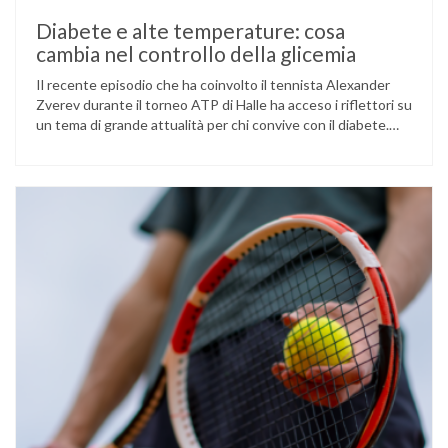
Diabete e alte temperature: cosa
cambia nel controllo della glicemia
Il recente episodio che ha coinvolto il tennista Alexander
Zverev durante il torneo ATP di Halle ha acceso i riflettori su
un tema di grande attualità per chi convive con il diabete.
L’atleta, che ha il diabete di tipo 1, ha raccontato che
un’anomalia nella rilevazione del sensore di monitoraggio del
glucosio lo aveva portato …