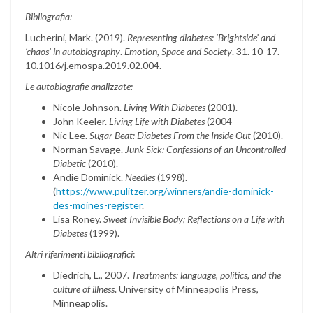
Bibliografia:
Lucherini, Mark. (2019).
Representing diabetes: ‘Brightside’ and
‘chaos’ in autobiography
.
Emotion, Space and Society
. 31. 10-17.
10.1016/j.emospa.2019.02.004.
Le autobiografie analizzate:
Nicole Johnson.
Living With Diabetes
(2001).
John Keeler.
Living Life with Diabetes
(2004
Nic Lee.
Sugar Beat: Diabetes From the Inside Out
(2010).
Norman Savage.
Junk Sick: Confessions of an Uncontrolled
Diabetic
(2010).
Andie Dominick.
Needles
(1998).
(
https://www.pulitzer.org/winners/andie-dominick-
des-moines-register
.
Lisa Roney.
Sweet Invisible Body; Reflections on a Life with
Diabetes
(1999).
Altri riferimenti bibliografici
:
Diedrich, L., 2007.
Treatments: language, politics, and the
culture of illness
. University of Minneapolis Press,
Minneapolis.