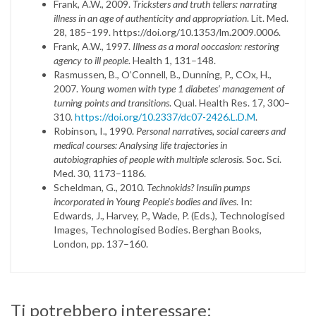
Frank, A.W., 2009.
Tricksters and truth tellers: narrating
illness in an age of authenticity and appropriation
. Lit. Med.
28, 185–199. https://doi.org/10.1353/lm.2009.0006.
Frank, A.W., 1997.
Illness as a moral ooccasion: restoring
agency to ill people
. Health 1, 131–148.
Rasmussen, B., O’Connell, B., Dunning, P., COx, H.,
2007.
Young women with type 1 diabetes’ management of
turning points and transitions
. Qual. Health Res. 17, 300–
310.
https://doi.org/10.2337/dc07-2426.L.D.M
.
Robinson, I., 1990.
Personal narratives, social careers and
medical courses: Analysing life trajectories in
autobiographies of people with multiple sclerosis
. Soc. Sci.
Med. 30, 1173–1186.
Scheldman, G., 2010
. Technokids? Insulin pumps
incorporated in Young People’s bodies
and lives
. In:
Edwards, J., Harvey, P., Wade, P. (Eds.), Technologised
Images, Technologised Bodies. Berghan Books,
London, pp. 137–160.
Ti potrebbero interessare: