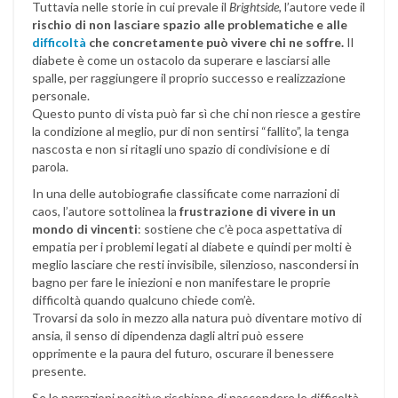
Tuttavia nelle storie in cui prevale il
Brightside
, l’autore vede il
rischio di non lasciare spazio alle problematiche e alle
difficoltà
che concretamente può vivere chi ne soffre.
Il
diabete è come un ostacolo da superare e lasciarsi alle
spalle, per raggiungere il proprio successo e realizzazione
personale.
Questo punto di vista può far sì che chi non riesce a gestire
la condizione al meglio, pur di non sentirsi “fallito”, la tenga
nascosta e non si ritagli uno spazio di condivisione e di
parola.
In una delle autobiografie classificate come narrazioni di
caos, l’autore sottolinea la
frustrazione di vivere in un
mondo di vincenti
: sostiene che c’è poca aspettativa di
empatia per i problemi legati al diabete e quindi per molti è
meglio lasciare che resti invisibile, silenzioso, nascondersi in
bagno per fare le iniezioni e non manifestare le proprie
difficoltà quando qualcuno chiede com’è.
Trovarsi da solo in mezzo alla natura può diventare motivo di
ansia, il senso di dipendenza dagli altri può essere
opprimente e la paura del futuro, oscurare il benessere
presente.
Se le narrazioni positive rischiano di nascondere le difficoltà