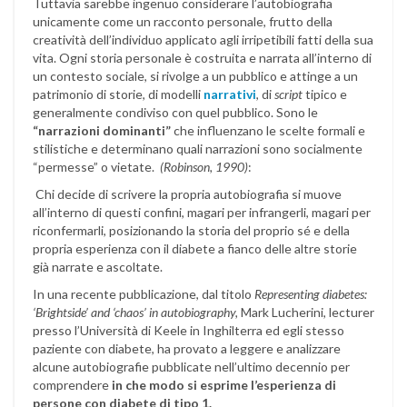
Tuttavia sarebbe ingenuo considerare l’autobiografia
unicamente come un racconto personale, frutto della
creatività dell’individuo applicato agli irripetibili fatti della sua
vita. Ogni storia personale è costruita e narrata all’interno di
un contesto sociale, si rivolge a un pubblico e attinge a un
patrimonio di storie, di modelli
narrativi
, di
script
tipico e
generalmente condiviso con quel pubblico. Sono le
“narrazioni dominanti”
che influenzano le scelte formali e
stilistiche e determinano quali narrazioni sono socialmente
“permesse” o vietate.
(Robinson, 1990)
:
Chi decide di scrivere la propria autobiografia si muove
all’interno di questi confini, magari per infrangerli, magari per
riconfermarli, posizionando la storia del proprio sé e della
propria esperienza con il diabete a fianco delle altre storie
già narrate e ascoltate.
In una recente pubblicazione, dal titolo
Representing diabetes:
‘Brightside’ and ‘chaos’ in autobiography,
Mark Lucherini, lecturer
presso l’Università di Keele in Inghilterra ed egli stesso
paziente con diabete, ha provato a leggere e analizzare
alcune autobiografie pubblicate nell’ultimo decennio per
comprendere
in che modo si esprime l’esperienza di
persone con diabete di tipo 1.