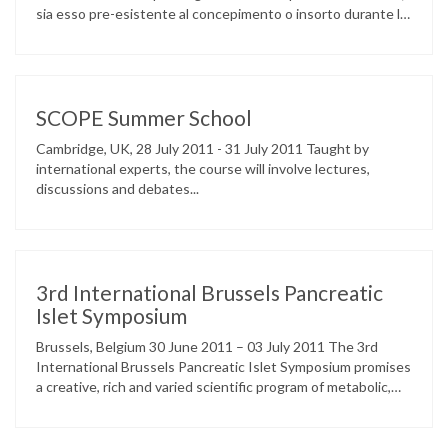
sia esso pre-esistente al concepimento o insorto durante la
gravidanza, è una condizione che richiede impegno e
consapevolezza da parte della madre al fine di mantenere
costantemente un ottimale controllo della glicemia. E’ solo
grazie ad …
SCOPE Summer School
Cambridge, UK, 28 July 2011 - 31 July 2011 Taught by
international experts, the course will involve lectures,
discussions and debates...
3rd International Brussels Pancreatic
Islet Symposium
Brussels, Belgium 30 June 2011 – 03 July 2011 The 3rd
International Brussels Pancreatic Islet Symposium promises
a creative, rich and varied scientific program of metabolic,
functional, clinical studies and case reports in the form of
plenary lectures by invited speakers, shorter oral
presentations, poster sessions and exhibitions. The major