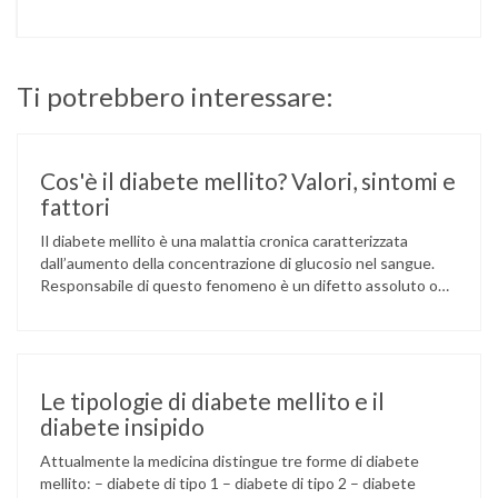
Ti potrebbero interessare:
Cos'è il diabete mellito? Valori, sintomi e
fattori
Il diabete mellito è una malattia cronica caratterizzata
dall’aumento della concentrazione di glucosio nel sangue.
Responsabile di questo fenomeno è un difetto assoluto o
relativo di insulina che consente all’organismo di utilizzare
il glucosio per i processi energetici all’interno delle cellule.
Quando l’insulina è prodotta in quantità non sufficiente
dal pancreas oppure le cellule dell’organismo non rispondono
alla …
Le tipologie di diabete mellito e il
diabete insipido
Attualmente la medicina distingue tre forme di diabete
mellito: – diabete di tipo 1 – diabete di tipo 2 – diabete