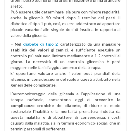
di ogni pasto (quindi prima di ogni iniezione) e prima di andare
a letto.
Può essere utile determinare, sia pure con minore regolarità,
anche la glicemia 90 minuti dopo il termine dei pasti. Il
diabetico di tipo 1 può, così, essere addestrato ad apportare
piccole variazioni alle singole dosi di insulina in rapporto al
valore della glicemia.
−
Nel
diabete di tipo 2
, caratterizzato da una
maggiore
stabilità dei valori glicemici
, è sufficiente eseguire un
controllo più saltuario, limitato mediamente a 1-2 controlli al
giorno. La necessità di un controllo glicemico è però
maggiore nelle fasi di aggiustamento della terapia.
E’ opportuno valutare anche i valori post prandiali della
glicemia, in considerazione del ruolo a questi attribuito nella
genesi delle complicanze.
L’automonitoraggio della glicemia e l’applicazione di una
terapia razionale, consentono oggi di
prevenire le
complicanze croniche del diabete
, di ridurre in modo
sostanziale l’inabilità e la mortalità prematura indotta da
questa malattia e di abbattere, di conseguenza, i costi
causati dalla malattia, sia in termini economico-sociali, che in
termini personali di sofferenza.