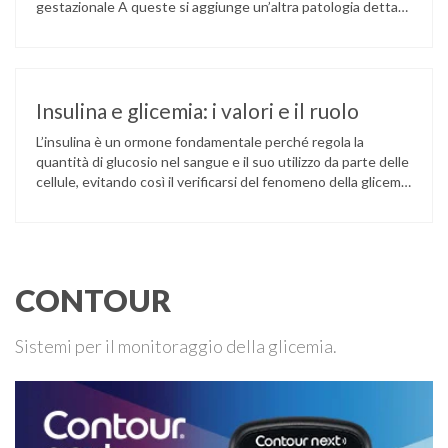
gestazionale A queste si aggiunge un’altra patologia detta
diabete insipido che si differenzia dalle altre sia per cause
che per sintomi. Il diabete mellito di tipo 1 Un tempo
chiamato diabete insulino-dipendente o diabete giovanile,
riguarda il …
Insulina e glicemia: i valori e il ruolo
L’insulina è un ormone fondamentale perché regola la
quantità di glucosio nel sangue e il suo utilizzo da parte delle
cellule, evitando così il verificarsi del fenomeno della glicemia
alta caratteristico del diabete mellito. La glicemia Con il
termine glicemia s’intende la concentrazione di glucosio nel
sangue, elemento fondamentale per l’organismo poiché è il
nutriente …
CONTOUR
Sistemi per il monitoraggio della glicemia.