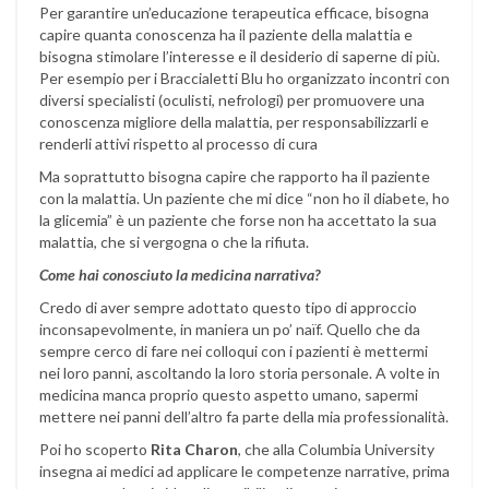
Per garantire un’educazione terapeutica efficace, bisogna
capire quanta conoscenza ha il paziente della malattia e
bisogna stimolare l’interesse e il desiderio di saperne di più.
Per esempio per i Braccialetti Blu ho organizzato incontri con
diversi specialisti (oculisti, nefrologi) per promuovere una
conoscenza migliore della malattia, per responsabilizzarli e
renderli attivi rispetto al processo di cura
Ma soprattutto bisogna capire che rapporto ha il paziente
con la malattia. Un paziente che mi dice “non ho il diabete, ho
la glicemia” è un paziente che forse non ha accettato la sua
malattia, che si vergogna o che la rifiuta.
Come hai conosciuto la medicina narrativa?
Credo di aver sempre adottato questo tipo di approccio
inconsapevolmente, in maniera un po’ naïf. Quello che da
sempre cerco di fare nei colloqui con i pazienti è mettermi
nei loro panni, ascoltando la loro storia personale. A volte in
medicina manca proprio questo aspetto umano, sapermi
mettere nei panni dell’altro fa parte della mia professionalità.
Poi ho scoperto
Rita Charon
, che alla Columbia University
insegna ai medici ad applicare le competenze narrative, prima