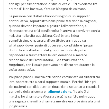
consigli per alimentazione e stile di vita e… “ci rivediamo tra
sei mesi”. Non bastava, c’era un bisogno da colmare.
Le persone con diabete hanno bisogno di un supporto
continuativo, soprattutto nelle prime fasi dopo la diagnosi,
quando devono imparare a gestire l’alimentazione, a
riconoscere una crisi ipoglicemica in arrivo, a convivere con la
malattia nella vita quotidiana. Così è nata l’idea,
semplicissima e naturale, di costituire un gruppo su
whatsapp, dove i pazienti potessero condividere i propri
dubbi. Io ero all’interno del gruppo in modo da poter
rispondere o trasmettere le loro domande al medico
responsabile dell’ambulatorio,
il dottor Ermanno
Angelucci
, con il quale potevano poi discutere durante la
visita successiva.
Poi piano piano i Braccialetti hanno cominciato ad aiutarsi tra
loro, soprattutto a darsi supporto morale. Perché i bisogni
dei pazienti con diabete non riguardano soltanto la terapia, il
controllo della glicemia o
l’alimentazione
. “Io alle 3 di
mattina ho chiamato e Alessia c’era”, ha scritto nel gruppo
una ragazza che mi ha chiamata mentre era prossima alla crisi
ipoglicemica.