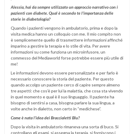
Alessia, hai da sempre utilizzato un approccio narrativo con i
pazienti con diabete. Qual è secondo te l’importanza delle
storie in diabetologia?
Quando i pazienti vengono in ambulatorio, prima e dopo la
visita medica hanno un colloquio con me. Il mio compito non
è semplicemente quello di trasmettere informazioni affinché
imparino a gestire la terapia e lo stile di vita. Per avere
informazioni su come funziona un microinfusore, un
commesso del Mediaworld forse potrebbe essere più utile di
me!
Le informazioni devono essere personalizzate e per farlo è
necessario conoscere la storia del paziente. Per questo
quando accolgo un paziente cerco di capire sempre almeno
tre aspetti: che cos’è per lui la malattia, che cosa sta vivendo
in quel momento e qual è il suo linguaggio. Il paziente ha
bisogno di sentirsi a casa, bisogna parlare la sua lingua, a
volte anche in dialetto, non certo in “medichese”.
Come è nata l’idea dei Braccialetti Blu?
Dopo la visita in ambulatorio rimaneva una sorta di buco. Si
controllano gli esami, si assegna la terapia, si forniscono i