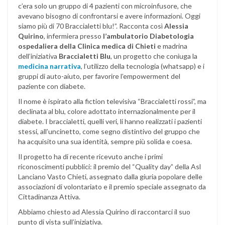
c’era solo un gruppo di 4 pazienti con microinfusore, che
avevano bisogno di confrontarsi e avere informazioni. Oggi
siamo più di 70 Braccialetti blu!”. Racconta così
Alessia
Quirino
, infermiera presso
l’ambulatorio Diabetologia
ospedaliera della Clinica medica di Chieti
e madrina
dell’iniziativa
Braccialetti Blu
, un progetto che coniuga la
medicina narrativa
, l’utilizzo della tecnologia (whatsapp) e i
gruppi di auto-aiuto, per favorire l’empowerment del
paziente con diabete.
Il nome è ispirato alla fiction televisiva “Braccialetti rossi”, ma
declinata al blu, colore adottato internazionalmente per il
diabete. I braccialetti, quelli veri, li hanno realizzati i pazienti
stessi, all’uncinetto, come segno distintivo del gruppo che
ha acquisito una sua identità, sempre più solida e coesa.
Il progetto ha di recente ricevuto anche i primi
riconoscimenti pubblici: il premio del “Quality day” della Asl
Lanciano Vasto Chieti, assegnato dalla giuria popolare delle
associazioni di volontariato e il premio speciale assegnato da
Cittadinanza Attiva.
Abbiamo chiesto ad Alessia Quirino di raccontarci il suo
punto di vista sull’iniziativa.