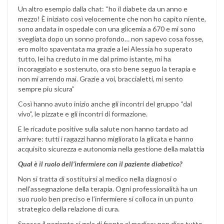
Un altro esempio dalla chat: “ho il diabete da un anno e
mezzo! È iniziato così velocemente che non ho capito niente,
sono andata in ospedale con una glicemia a 670 e mi sono
svegliata dopo un sonno profondo… non sapevo cosa fosse,
ero molto spaventata ma grazie a lei Alessia ho superato
tutto, lei ha creduto in me dal primo istante, mi ha
incoraggiato e sostenuto, ora sto bene seguo la terapia e
non mi arrendo mai. Grazie a voi, braccialetti, mi sento
sempre piu sicura”
Così hanno avuto inizio anche gli incontri del gruppo “dal
vivo”, le pizzate e gli incontri di formazione.
E le ricadute positive sulla salute non hanno tardato ad
arrivare: tutti i ragazzi hanno migliorato la glicata e hanno
acquisito sicurezza e autonomia nella gestione della malattia
Qual è il ruolo dell’infermiere con il paziente diabetico?
Non si tratta di sostituirsi al medico nella diagnosi o
nell’assegnazione della terapia. Ogni professionalità ha un
suo ruolo ben preciso e l’infermiere si colloca in un punto
strategico della relazione di cura.
Spesso il paziente si gela di fronte al medico: non dice tutto