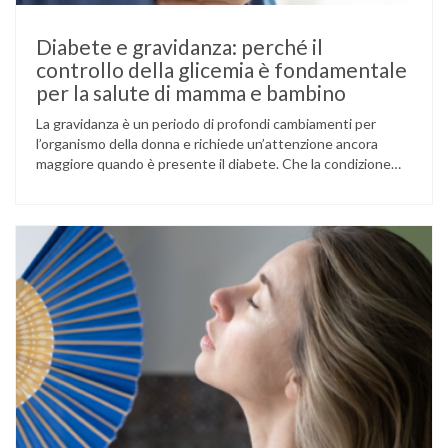
Diabete e gravidanza: perché il
controllo della glicemia è fondamentale
per la salute di mamma e bambino
La gravidanza è un periodo di profondi cambiamenti per
l’organismo della donna e richiede un’attenzione ancora
maggiore quando è presente il diabete. Che la condizione
fosse già nota prima del concepimento, come nel caso del
diabete di tipo 1 o di tipo 2, oppure compaia per la prima
volta durante la gestazione (diabete gestazionale),
mantenere …