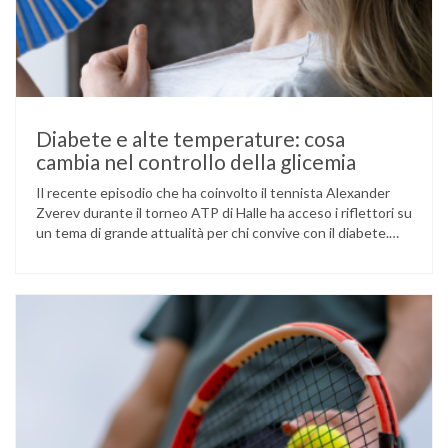
Diabete e alte temperature: cosa
cambia nel controllo della glicemia
Il recente episodio che ha coinvolto il tennista Alexander
Zverev durante il torneo ATP di Halle ha acceso i riflettori su
un tema di grande attualità per chi convive con il diabete.
L’atleta, che ha il diabete di tipo 1, ha raccontato che
un’anomalia nella rilevazione del sensore di monitoraggio del
glucosio lo aveva portato …