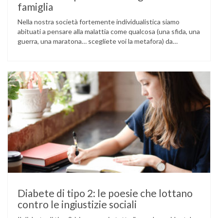
famiglia
Nella nostra società fortemente individualistica siamo
abituati a pensare alla malattia come qualcosa (una sfida, una
guerra, una maratona… scegliete voi la metafora) da
affrontare da soli, grazie alla nostra forza di volontà e alle
nostre capacità. Questa immagine dell’eroe solitario contro
le avversità della vita può essere un forte stimolo a reagire
con responsabilità …
Diabete di tipo 2: le poesie che lottano
contro le ingiustizie sociali