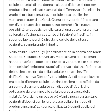
cellule epiteliali di una donna malata di diabete di tipo per
produrre linee cellulari staminali da differenziare in cellule in
grado di produrre insulina, le cellule beta, quelle che
mancano in questi pazienti. Questo traguardo è importante
per diversi aspetti: in primo luogo perché offre nuove
possibilità terapeutiche nella cura di una patologia cronica,
collegata all’esigenza costante di iniezioni di insulina, in
secondo luogo perché sfrutta le cellule dello stesso
paziente, scongiurando il rigetto.
Nello studio, Dieter Egli (coordinatore della ricerca con Mark
Sauer del Columbia University Medical Center) e colleghi
hanno descritto come sono riusciti a generare con successo
linee cellulari embrionali staminali derivate dal trasferimento
del nucleo a partire da cellule adulte somatiche. “Fin
dall’inizio – spiega Dieter Egli – , l’obiettivo di questo lavoro
era quello di creare cellule staminali paziente-specifiche da
un soggetto umano adulto con diabete di tipo 1, che
potessero dare origine alle cellule perse a causa della
malattia. Ora siamo un passo più vicini a riuscire a trattare
pazienti diabetici con le loro stesse cellule, in grado di
produrre insulina”. La tecnica utilizzata è quindi quella del