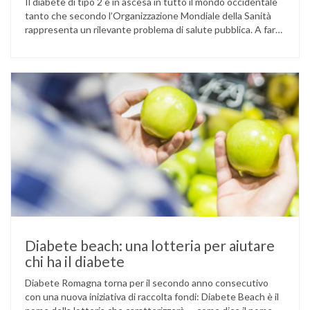
Il diabete di tipo 2 è in ascesa in tutto il mondo occidentale
tanto che secondo l’Organizzazione Mondiale della Sanità
rappresenta un rilevante problema di salute pubblica. A fare
la differenza sono i cosiddetti determinanti sociali della
salute. Che cosa si intende con questo termine? Sappiamo
che la salute non è esclusivamente un problema individuale
…
Diabete beach: una lotteria per aiutare
chi ha il diabete
Diabete Romagna torna per il secondo anno consecutivo
con una nuova iniziativa di raccolta fondi: Diabete Beach è il