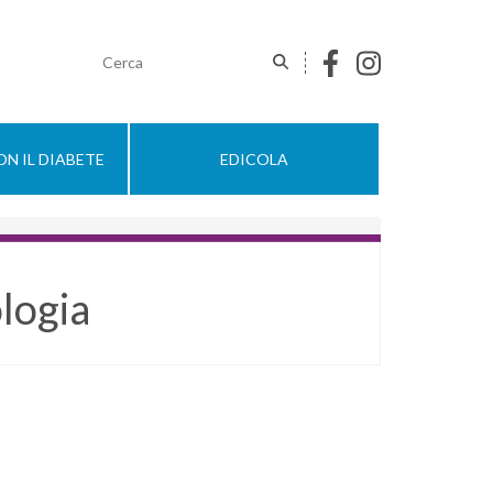
N IL DIABETE
EDICOLA
logia