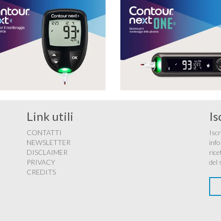
Link utili
Is
CONTATTI
Iscr
NEWSLETTER
info
DISCLAIMER
rice
PRIVACY
del 
CREDITS