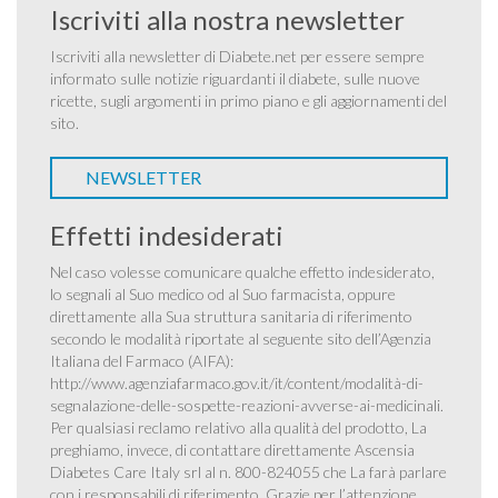
Iscriviti alla nostra newsletter
Iscriviti alla newsletter di Diabete.net per essere sempre
informato sulle notizie riguardanti il diabete, sulle nuove
ricette, sugli argomenti in primo piano e gli aggiornamenti del
sito.
NEWSLETTER
Effetti indesiderati
Nel caso volesse comunicare qualche effetto indesiderato,
lo segnali al Suo medico od al Suo farmacista, oppure
direttamente alla Sua struttura sanitaria di riferimento
secondo le modalità riportate al seguente sito dell’Agenzia
Italiana del Farmaco (AIFA):
http://www.agenziafarmaco.gov.it/it/content/modalità-di-
segnalazione-delle-sospette-reazioni-avverse-ai-medicinali
.
Per qualsiasi reclamo relativo alla qualità del prodotto, La
preghiamo, invece, di contattare direttamente Ascensia
Diabetes Care Italy srl al n. 800-824055 che La farà parlare
con i responsabili di riferimento. Grazie per l’attenzione.