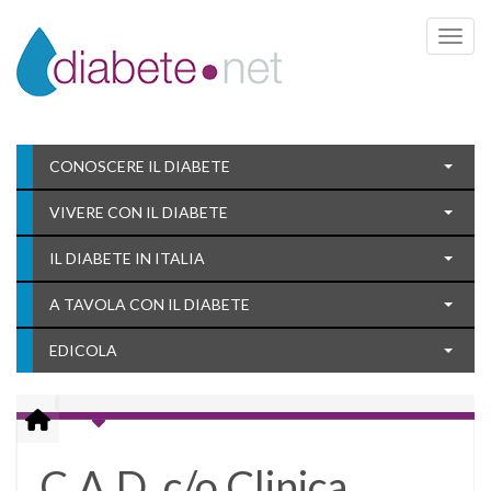
Toggle 
CONOSCERE IL DIABETE
VIVERE CON IL DIABETE
IL DIABETE IN ITALIA
A TAVOLA CON IL DIABETE
EDICOLA
C.A.D. c/o Clinica