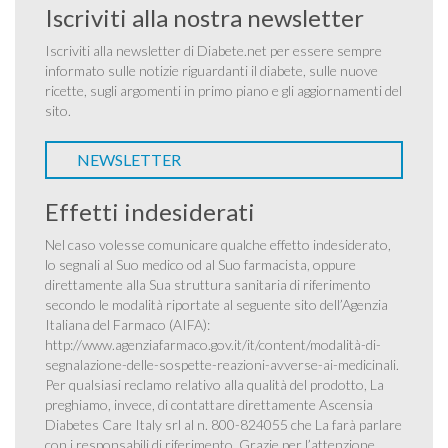
Iscriviti alla nostra newsletter
Iscriviti alla newsletter di Diabete.net per essere sempre
informato sulle notizie riguardanti il diabete, sulle nuove
ricette, sugli argomenti in primo piano e gli aggiornamenti del
sito.
NEWSLETTER
Effetti indesiderati
Nel caso volesse comunicare qualche effetto indesiderato,
lo segnali al Suo medico od al Suo farmacista, oppure
direttamente alla Sua struttura sanitaria di riferimento
secondo le modalità riportate al seguente sito dell’Agenzia
Italiana del Farmaco (AIFA):
http://www.agenziafarmaco.gov.it/it/content/modalità-di-
segnalazione-delle-sospette-reazioni-avverse-ai-medicinali
.
Per qualsiasi reclamo relativo alla qualità del prodotto, La
preghiamo, invece, di contattare direttamente Ascensia
Diabetes Care Italy srl al n. 800-824055 che La farà parlare
con i responsabili di riferimento. Grazie per l’attenzione.