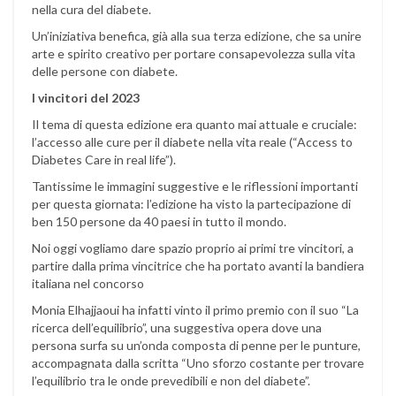
nella cura del diabete.
Un’iniziativa benefica, già alla sua terza edizione, che sa unire
arte e spirito creativo per portare consapevolezza sulla vita
delle persone con diabete.
I vincitori del 2023
Il tema di questa edizione era quanto mai attuale e cruciale:
l’accesso alle cure per il diabete nella vita reale (“Access to
Diabetes Care in real life”).
Tantissime le immagini suggestive e le riflessioni importanti
per questa giornata: l’edizione ha visto la partecipazione di
ben 150 persone da 40 paesi in tutto il mondo.
Noi oggi vogliamo dare spazio proprio ai primi tre vincitori, a
partire dalla prima vincitrice che ha portato avanti la bandiera
italiana nel concorso
Monia Elhajjaoui ha infatti vinto il primo premio con il suo “La
ricerca dell’equilibrio”, una suggestiva opera dove una
persona surfa su un’onda composta di penne per le punture,
accompagnata dalla scritta “Uno sforzo costante per trovare
l’equilibrio tra le onde prevedibili e non del diabete”.