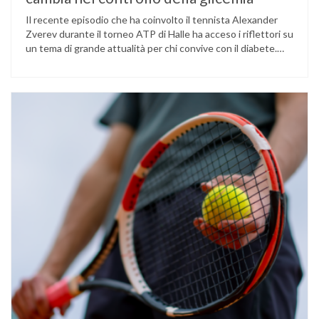
Il recente episodio che ha coinvolto il tennista Alexander
Zverev durante il torneo ATP di Halle ha acceso i riflettori su
un tema di grande attualità per chi convive con il diabete.
L’atleta, che ha il diabete di tipo 1, ha raccontato che
un’anomalia nella rilevazione del sensore di monitoraggio del
glucosio lo aveva portato …