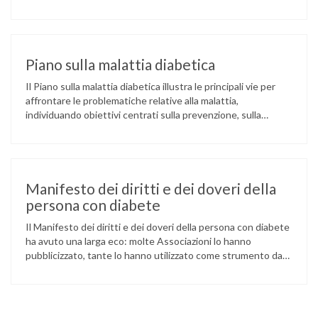
elemento fondamentale ed irrinunciabile. Nei confronti dei
bambini di qualsiasi età è indispensabile che la scuola
conosca il diabete di tipo 1, quali sono i suoi rischi e gli
accorgimenti per prevenirli, quali sono le …
Piano sulla malattia diabetica
Il Piano sulla malattia diabetica illustra le principali vie per
affrontare le problematiche relative alla malattia,
individuando obiettivi centrati sulla prevenzione, sulla
diagnosi precoce, sulla gestione della malattia e delle
complicanze, sul miglioramento dell’assistenza e degli esiti.
All’interno del Piano sono definiti obiettivi, generali e
specifici, strategie e linee di indirizzo prioritarie. Vengono
pure disegnate …
Manifesto dei diritti e dei doveri della
persona con diabete
Il Manifesto dei diritti e dei doveri della persona con diabete
ha avuto una larga eco: molte Associazioni lo hanno
pubblicizzato, tante lo hanno utilizzato come strumento da
usare nel dialogo con l’Istituzione. Alcune hanno cercato di
farlo recepire dalla Regione (e perfino dalle ASL) sperando di
poter richiamare poi l’Istituzione all’impegno preso (con
scarso …