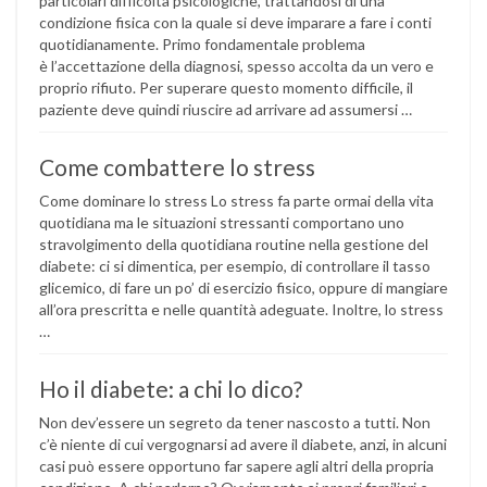
particolari difficoltà psicologiche, trattandosi di una
condizione fisica con la quale si deve imparare a fare i conti
quotidianamente. Primo fondamentale problema
è l’accettazione della diagnosi, spesso accolta da un vero e
proprio rifiuto. Per superare questo momento difficile, il
paziente deve quindi riuscire ad arrivare ad assumersi …
Come combattere lo stress
Come dominare lo stress Lo stress fa parte ormai della vita
quotidiana ma le situazioni stressanti comportano uno
stravolgimento della quotidiana routine nella gestione del
diabete: ci si dimentica, per esempio, di controllare il tasso
glicemico, di fare un po’ di esercizio fisico, oppure di mangiare
all’ora prescritta e nelle quantità adeguate. Inoltre, lo stress
…
Ho il diabete: a chi lo dico?
Non dev’essere un segreto da tener nascosto a tutti. Non
c’è niente di cui vergognarsi ad avere il diabete, anzi, in alcuni
casi può essere opportuno far sapere agli altri della propria