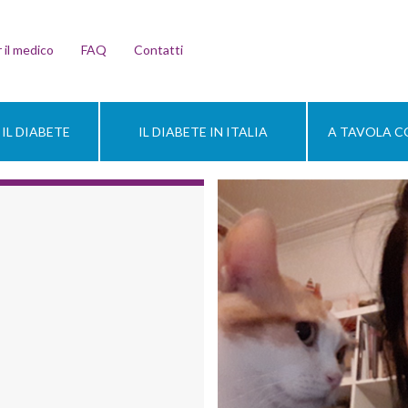
 il medico
FAQ
Contatti
IL DIABETE
IL DIABETE IN ITALIA
A TAVOLA CO