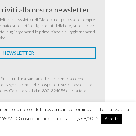
criviti alla nostra newsletter
iviti alla newsletter di Diabete.net per essere sempre
rmato sulle notizie riguardanti il diabete, sulle nuove
tte, sugli argomenti in primo piano e gli aggiornamenti
sito.
NEWSLETTER
 Sua struttura sanitaria di riferimento secondo le
-di-segnalazione-delle-sospette-reazioni-avverse-ai-
betes Care Italy srl al n. 800-824055 che La farà
amento da noi condotta avverrà in conformità all' Informativa sulla
.lgs 196/2003 così come modificato dal D.lgs 69/2012.
Accetto
ight 2026 Ascensia Diabetes Care Italy srl |
Credits