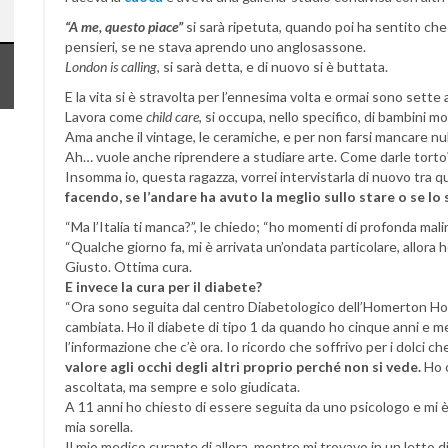
“A me, questo piace”
si sarà ripetuta, quando poi ha sentito che 
pensieri, se ne stava aprendo uno anglosassone.
London is calling
, si sarà detta, e di nuovo si è buttata.
E la vita si è stravolta per l’ennesima volta e ormai sono sette 
Lavora come
child care
, si occupa, nello specifico, di bambini mol
Ama anche il vintage, le ceramiche, e per non farsi mancare null
Ah… vuole anche riprendere a studiare arte. Come darle torto
Insomma io, questa ragazza, vorrei intervistarla di nuovo tra 
facendo, se l’andare ha avuto la meglio sullo stare o se lo 
“Ma l’Italia ti manca?”, le chiedo; “ho momenti di profonda mali
“Qualche giorno fa, mi è arrivata un’ondata particolare, allora
Giusto. Ottima cura.
E invece la cura per il diabete?
“Ora sono seguita dal centro Diabetologico dell’Homerton Hos
cambiata. Ho il diabete di tipo 1 da quando ho cinque anni e me
l’informazione che c’è ora. Io ricordo che soffrivo per i dolci c
valore agli occhi degli altri proprio perché non si vede.
Ho o
ascoltata, ma sempre e solo giudicata.
A 11 anni ho chiesto di essere seguita da uno psicologo e mi 
mia sorella.
Il mio medico curante di allora, mentre mi trovavo in un letto d