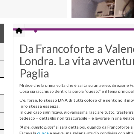
Da Francoforte a Valenc
Londra. La vita avventu
Paglia
Mi dice che la prima volta che è salita su un aereo, direzione 
Cosa sia racchiuso dentro la parola “questo” è il tema principale
C’è, forse,
lo stesso DNA di tutti coloro che sentono il mo
loro stessa essenza
.
In quel caso significava, giovanissima, lasciare tutto, trasferi
tedesco – dettaglio non trascurabile – e lavorare in una gelater
“A me, questo piace”
si sarà detta poi, quando da Francoforte si 
Faceva la
cuoca
e aveva una galleria-studio condivisa con altri a