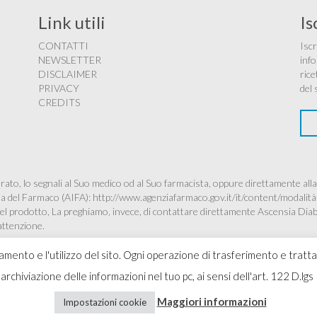
Link utili
Is
CONTATTI
Iscr
NEWSLETTER
info
DISCLAIMER
rice
PRIVACY
del 
CREDITS
ato, lo segnali al Suo medico od al Suo farmacista, oppure direttamente alla
ana del Farmaco (AIFA):
http://www.agenziafarmaco.gov.it/it/content/modalità
à del prodotto, La preghiamo, invece, di contattare direttamente Ascensia Dia
’attenzione.
namento e l'utilizzo del sito. Ogni operazione di trasferimento e tratt
 l'archiviazione delle informazioni nel tuo pc, ai sensi dell'art. 122 D
Copyr
Maggiori informazioni
Impostazioni cookie