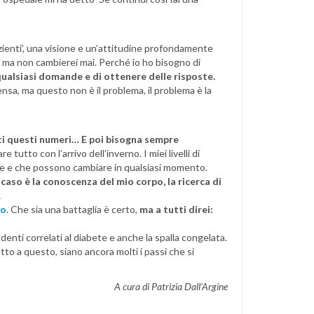
zienti’, una visione e un’attitudine profondamente
e, ma non cambierei mai. Perché io ho bisogno di
ualsiasi domande e di ottenere delle risposte.
nsa, ma questo non è il problema, il problema è la
ti questi numeri… E poi bisogna sempre
 tutto con l’arrivo dell’inverno. I miei livelli di
re e che possono cambiare in qualsiasi momento.
caso è la conoscenza del mio corpo, la ricerca di
.
vo
. Che sia una battaglia è certo,
ma a tutti direi:
denti correlati al diabete e anche la spalla congelata.
to a questo, siano ancora molti i passi che si
A cura di Patrizia Dall’Argine