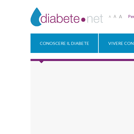
A
Per
A
A
CONOSCERE IL DIABETE
VIVERE CON 