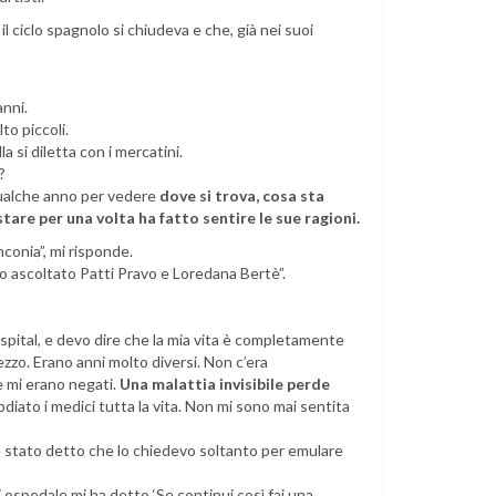
il ciclo spagnolo si chiudeva e che, già nei suoi
anni.
to piccoli.
a si diletta con i mercatini.
?
qualche anno per vedere
dove si trova, cosa sta
stare per una volta ha fatto sentire le sue ragioni.
nconia”, mi risponde.
 ho ascoltato Patti Pravo e Loredana Bertè”.
pital, e devo dire che la mia vita è completamente
zzo. Erano anni molto diversi. Non c’era
he mi erano negati.
Una malattia invisibile perde
diato i medici tutta la vita. Non mi sono mai sentita
è stato detto che lo chiedevo soltanto per emulare
i ospedale mi ha detto ‘Se continui così fai una