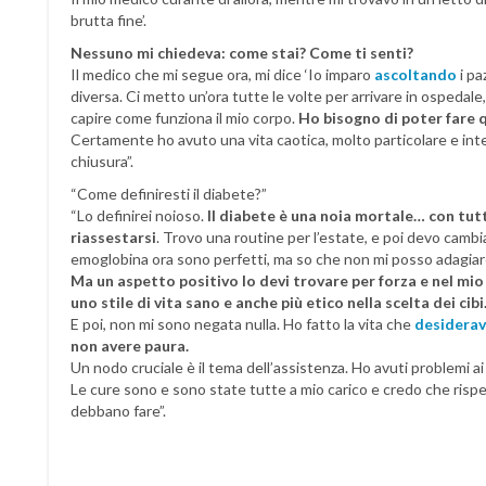
brutta fine’.
Nessuno mi chiedeva: come stai? Come ti senti?
Il medico che mi segue ora, mi dice ‘Io imparo
ascoltando
i pa
diversa. Ci metto un’ora tutte le volte per arrivare in ospedal
capire come funziona il mio corpo.
Ho bisogno di poter fare q
Certamente ho avuto una vita caotica, molto particolare e inte
chiusura”.
“Come definiresti il diabete?”
“Lo definirei noioso.
Il diabete è una noia mortale… con tut
riassestarsi
. Trovo una routine per l’estate, e poi devo cambiare
emoglobina ora sono perfetti, ma so che non mi posso adagia
Ma un aspetto positivo lo devi trovare per forza e nel mio 
uno stile di vita sano e anche più etico nella scelta dei cibi
E poi, non mi sono negata nulla. Ho fatto la vita che
desidera
non avere paura.
Un nodo cruciale è il tema dell’assistenza. Ho avuti problemi ai 
Le cure sono e sono state tutte a mio carico e credo che rispet
debbano fare”.