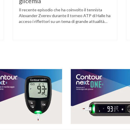
glicemia
Il recente episodio che ha coinvolto il tennista
Alexander Zverev durante il torneo ATP di Halle ha
acceso i riflettori su un tema di grande attualità
per chi convive con il diabete. L’atleta, che ha il
diabete di tipo 1, ha raccontato che un’anomalia
nella rilevazione del sensore di monitoraggio del
glucosio lo aveva portato …