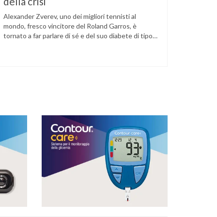
della crisi
Alexander Zverev, uno dei migliori tennisti al
mondo, fresco vincitore del Roland Garros, è
tornato a far parlare di sé e del suo diabete di tipo
1 dopo la semifinale del torneo di Halle, persa
contro Taylor Fritz. Il tennista tedesco ha
raccontato che un malfunzionamento del sensore
per il monitoraggio continuo del glucosio (CGM) …