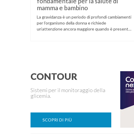
fondamentale per la salute di
mamma e bambino
La gravidanza è un periodo di profondi cambiamenti
per l’organismo della donna e richiede
un’attenzione ancora maggiore quando è presente
il diabete. Che la condizione fosse già nota prima
del concepimento, come nel caso del diabete di
tipo 1 o di tipo 2, oppure compaia per la prima volta
durante la gestazione (diabete gestazionale),
mantenere …
CONTOUR
Sistemi per il monitoraggio della
glicemia.
SCOPRI DI PIÙ