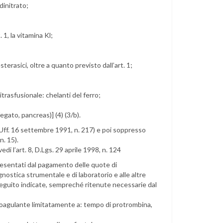
dinitrato;
 1, la vitamina Kl;
erasici, oltre a quanto previsto dall’art. 1;
rasfusionale: chelanti del ferro;
egato, pancreas)] (4) (3/b).
 Uff. 16 settembre 1991, n. 217) e poi soppresso
n. 15).
edi l’art. 8, D.Lgs. 29 aprile 1998, n. 124
 esentati dal pagamento delle quote di
gnostica strumentale e di laboratorio e alle altre
 seguito indicate, sempreché ritenute necessarie dal
icoagulante limitatamente a: tempo di protrombina,