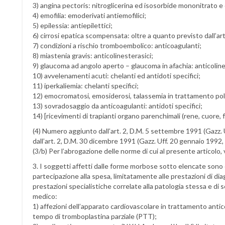
3) angina pectoris: nitroglicerina ed isosorbide mononitrato e 
4) emofilia: emoderivati antiemofilici;
5) epilessia: antiepilettici;
6) cirrosi epatica scompensata: oltre a quanto previsto dall’art.
7) condizioni a rischio tromboembolico: anticoagulanti;
8) miastenia gravis: anticolinesterasici;
9) glaucoma ad angolo aperto – glaucoma in afachia: anticolinest
10) avvelenamenti acuti: chelanti ed antidoti specifici;
11) iperkaliemia: chelanti specifici;
12) emocromatosi, emosiderosi, talassemia in trattamento polit
13) sovradosaggio da anticoagulanti: antidoti specifici;
14) [ricevimenti di trapianti organo parenchimali (rene, cuore, f
(4) Numero aggiunto dall’art. 2, D.M. 5 settembre 1991 (Gazz.
dall’art. 2, D.M. 30 dicembre 1991 (Gazz. Uff. 20 gennaio 1992, 
(3/b) Per l’abrogazione delle norme di cui al presente articolo, v
3. I soggetti affetti dalle forme morbose sotto elencate sono
partecipazione alla spesa, limitatamente alle prestazioni di dia
prestazioni specialistiche correlate alla patologia stessa e di
medico:
1) affezioni dell’apparato cardiovascolare in trattamento ant
tempo di tromboplastina parziale (PTT);