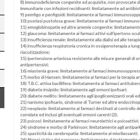
8) immunodeficienze congenite ed acquisite, non provocate da r
immunitarie con infezioni recidivanti: limitatamente ad antibiot
9) pemfigo e penfigoidi: limitatamente ai farmaci immunosopp
10) psoriasi pustolosa grave: limitatamente ai farmaci immun
11) emoglobinopatie ed altre anemie congenite: limitatamente
12) glaucoma: limitatamente ai farmaci attivi sull’ipertono ocul
13) insufficienza renale: limitatamente alla dialisi ed alle terap
14) insufficienza respiratoria cronica in ossigenoterapia a lungo
riacutizzazione;
15) ipertensione arteriosa resistente alle misure generali di or
antipertensivi;
16) miastenia grave: limitatamente ai farmaci immunosoppress
17) morbo di Hansen: limitatamente ai farmaci per la terapia an
18) T.B.C. attiva bacillifera: limitatamente ai farmaci antituberc
19) diabete insipido: limitatamente agli ormoni ipofisari;
20) diabete mellito: limitatamente agli ipoglicemizzanti orali ed
21) nanismo ipofisario, sindrome di Turner ed altre endocrinop
22) neoplasie: limitatamente ai farmaci destinati al controllo 
correlate ed inclusi gli eventuali ormoni carenti (2);
23) psicosi: limitatamente ai farmaci neurolettici e psicoattivi;
24) sindrome e morbo di Parkinson: limitatamente agli antipar
25) spasticità da cerebropatia: limitatamente ai miorilassanti;
26) fibrosi cistica del pancreas: limitatamente al trattamento an