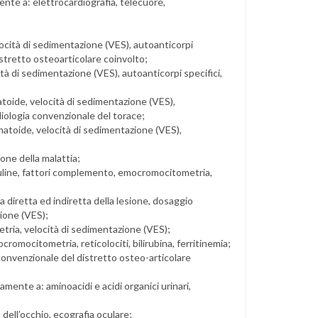
ente a: elettrocardiografia, telecuore,
locità di sedimentazione (VES), autoanticorpi
stretto osteoarticolare coinvolto;
à di sedimentazione (VES), autoanticorpi specifici,
toide, velocità di sedimentazione (VES),
diologia convenzionale del torace;
matoide, velocità di sedimentazione (VES),
one della malattia;
line, fattori complemento, emocromocitometria,
diretta ed indiretta della lesione, dosaggio
ione (VES);
tria, velocità di sedimentazione (VES);
mocitometria, reticolociti, bilirubina, ferritinemia;
convenzionale del distretto osteo-articolare
mente a: aminoacidi e acidi organici urinari,
dell’occhio, ecografia oculare;