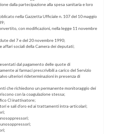
one dalla partecipazione alla spesa sanitaria e loro
ubblicato nella Gazzetta Ufficiale n. 107 del 10 maggio
89;
onvertito, con modificazioni, nella legge 11 novembre
 sedute del 7 e del 20 novembre 1990;
affari sociali della Camera dei deputati;
 esentati dal pagamento delle quote di
mente ai farmaci prescrivibili a carico del Servizio
alvo ulteriori rideterminazioni in presenza di
amenti che richiedono un permanente monitoraggio dei
eriscono con la coagulazione stessa;
ico Cl inattivatore;
 e sali d’oro ed ai trattamenti intra-articolari;
ri;
munosoppressori;
mmunosoppressori;
ri;