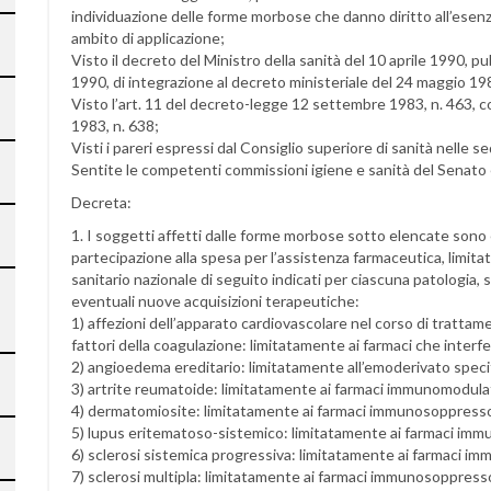
individuazione delle forme morbose che danno diritto all’esenzi
ambito di applicazione;
Visto il decreto del Ministro della sanità del 10 aprile 1990, p
1990, di integrazione al decreto ministeriale del 24 maggio 19
Visto l’art. 11 del decreto-legge 12 settembre 1983, n. 463, c
1983, n. 638;
Visti i pareri espressi dal Consiglio superiore di sanità nelle
Sentite le competenti commissioni igiene e sanità del Senato e 
Decreta:
1. I soggetti affetti dalle forme morbose sotto elencate sono
partecipazione alla spesa per l’assistenza farmaceutica, limitata
sanitario nazionale di seguito indicati per ciascuna patologia, s
eventuali nuove acquisizioni terapeutiche:
1) affezioni dell’apparato cardiovascolare nel corso di tratt
fattori della coagulazione: limitatamente ai farmaci che interf
2) angioedema ereditario: limitatamente all’emoderivato specif
3) artrite reumatoide: limitatamente ai farmaci immunomodulatori
4) dermatomiosite: limitatamente ai farmaci immunosoppresso
5) lupus eritematoso-sistemico: limitatamente ai farmaci im
6) sclerosi sistemica progressiva: limitatamente ai farmaci i
7) sclerosi multipla: limitatamente ai farmaci immunosoppresso