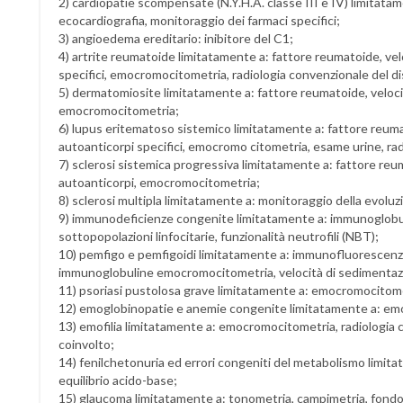
2) cardiopatie scompensate (N.Y.H.A. classe III e IV) limitatam
ecocardiografia, monitoraggio dei farmaci specifici;
3) angioedema ereditario: inibitore del C1;
4) artrite reumatoide limitatamente a: fattore reumatoide, ve
specifici, emocromocitometria, radiologia convenzionale del di
5) dermatomiosite limitatamente a: fattore reumatoide, velocit
emocromocitometria;
6) lupus eritematoso sistemico limitatamente a: fattore reuma
autoanticorpi specifici, emocromo citometria, esame urine, ra
7) sclerosi sistemica progressiva limitatamente a: fattore reu
autoanticorpi, emocromocitometria;
8) sclerosi multipla limitatamente a: monitoraggio della evoluzi
9) immunodeficienze congenite limitatamente a: immunoglobu
sottopopolazioni linfocitarie, funzionalità neutrofili (NBT);
10) pemfigo e pemfigoidi limitatamente a: immunofluorescenza 
immunoglobuline emocromocitometria, velocità di sedimentaz
11) psoriasi pustolosa grave limitatamente a: emocromocitome
12) emoglobinopatie e anemie congenite limitatamente a: emocro
13) emofilia limitatamente a: emocromocitometria, radiologia 
coinvolto;
14) fenilchetonuria ed errori congeniti del metabolismo limitata
equilibrio acido-base;
15) glaucoma limitatamente a: tonometria, campimetria, fondo 