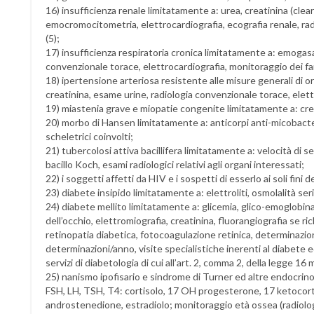
16) insufficienza renale limitatamente a: urea, creatinina (clear
emocromocitometria, elettrocardiografia, ecografia renale, ra
(5);
17) insufficienza respiratoria cronica limitatamente a: emogasa
convenzionale torace, elettrocardiografia, monitoraggio dei far
18) ipertensione arteriosa resistente alle misure generali di ord
creatinina, esame urine, radiologia convenzionale torace, elett
19) miastenia grave e miopatie congenite limitatamente a: creat
20) morbo di Hansen limitatamente a: anticorpi anti-micobact
scheletrici coinvolti;
21) tubercolosi attiva bacillifera limitatamente a: velocità d
bacillo Koch, esami radiologici relativi agli organi interessati;
22) i soggetti affetti da HIV e i sospetti di esserlo ai soli fini 
23) diabete insipido limitatamente a: elettroliti, osmolalità ser
24) diabete mellito limitatamente a: glicemia, glico-emoglobina
dell’occhio, elettromiografia, creatinina, fluorangiografia se ri
retinopatia diabetica, fotocoagulazione retinica, determinazio
determinazioni/anno, visite specialistiche inerenti al diabete e
servizi di diabetologia di cui all’art. 2, comma 2, della legge 16 
25) nanismo ipofisario e sindrome di Turner ed altre endocrin
FSH, LH, TSH, T4: cortisolo, 17 OH progesterone, 17 ketocortic
androstenedione, estradiolo; monitoraggio età ossea (radiolo