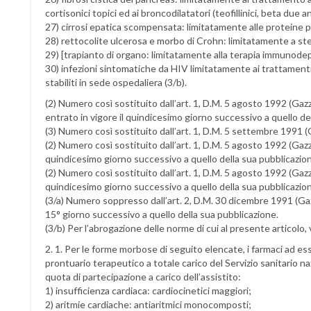
cortisonici topici ed ai broncodilatatori (teofillinici, beta due a
27) cirrosi epatica scompensata: limitatamente alle proteine 
28) rettocolite ulcerosa e morbo di Crohn: limitatamente a stero
29) [trapianto di organo: limitatamente alla terapia immunodepr
30) infezioni sintomatiche da HIV limitatamente ai trattamenti p
stabiliti in sede ospedaliera (3/b).
(2) Numero così sostituito dall’art. 1, D.M. 5 agosto 1992 (Gazz
entrato in vigore il quindicesimo giorno successivo a quello de
(3) Numero così sostituito dall’art. 1, D.M. 5 settembre 1991 (
(2) Numero così sostituito dall’art. 1, D.M. 5 agosto 1992 (Gazz.
quindicesimo giorno successivo a quello della sua pubblicazio
(2) Numero così sostituito dall’art. 1, D.M. 5 agosto 1992 (Gazz.
quindicesimo giorno successivo a quello della sua pubblicazio
(3/a) Numero soppresso dall’art. 2, D.M. 30 dicembre 1991 (Gazz.
15° giorno successivo a quello della sua pubblicazione.
(3/b) Per l’abrogazione delle norme di cui al presente articolo, v
2. 1. Per le forme morbose di seguito elencate, i farmaci ad es
prontuario terapeutico a totale carico del Servizio sanitario n
quota di partecipazione a carico dell’assistito:
1) insufficienza cardiaca: cardiocinetici maggiori;
2) aritmie cardiache: antiaritmici monocomposti;