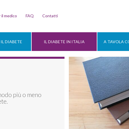
 il medico
FAQ
Contatti
IL DIABETE
IL DIABETE IN ITALIA
A TAVOLA CO
 modo più o meno
ete.