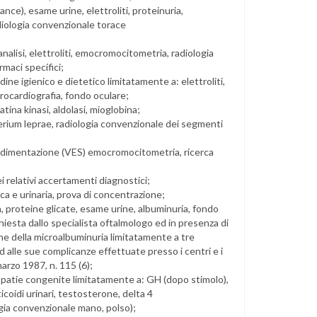
ance), esame urine, elettroliti, proteinuria,
diologia convenzionale torace
nalisi, elettroliti, emocromocitometria, radiologia
maci specifici;
ine igienico e dietetico limitatamente a: elettroliti,
rocardiografia, fondo oculare;
ina kinasi, aldolasi, mioglobina;
erium leprae, radiologia convenzionale dei segmenti
i sedimentazione (VES) emocromocitometria, ricerca
dei relativi accertamenti diagnostici;
ica e urinaria, prova di concentrazione;
, proteine glicate, esame urine, albuminuria, fondo
chiesta dallo specialista oftalmologo ed in presenza di
ne della microalbuminuria limitatamente a tre
d alle sue complicanze effettuate presso i centri e i
marzo 1987, n. 115 (6);
opatie congenite limitatamente a: GH (dopo stimolo),
oidi urinari, testosterone, delta 4
gia convenzionale mano, polso);