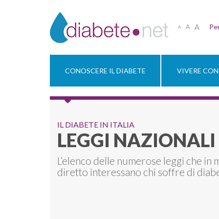
A
Per
A
A
CONOSCERE IL DIABETE
VIVERE CON 
IL DIABETE IN ITALIA
LEGGI NAZIONALI
L’elenco delle numerose leggi che in
diretto interessano chi soffre di diab