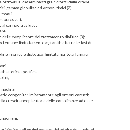
etrovirus, determinanti gravi difetti delle difese
ici, gamma globuline ed ormoni timici (2);
ressori;
osoppressori;
 al sangue trasfuso;
are;
ie delle complicanze del trattamento dialitico (3);
 termine: limitatamente agli antibiotici nelle fasi di
dine igienico e dietetico: limitatamente ai farmaci
ori;
tibatterica specifica;
olari;
 insulina;
atie congenite: limitatamente agli ormoni carenti;
della crescita neoplastica e delle complicanze ad esse
kinsoniani;
tibiotico, agli enzimi pancreatici ad alto dosaggio, ai