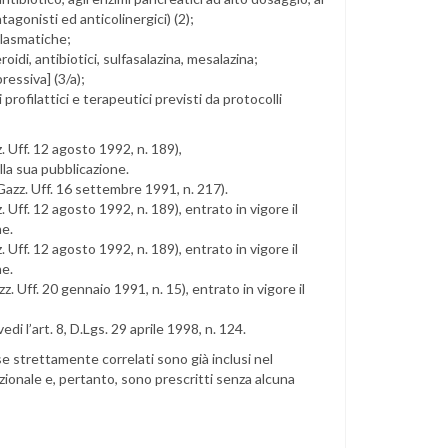
ntagonisti ed anticolinergici) (2);
plasmatiche;
idi, antibiotici, sulfasalazina, mesalazina;
essiva] (3/a);
rofilattici e terapeutici previsti da protocolli
. Uff. 12 agosto 1992, n. 189),
lla sua pubblicazione.
Gazz. Uff. 16 settembre 1991, n. 217).
 Uff. 12 agosto 1992, n. 189), entrato in vigore il
ne.
 Uff. 12 agosto 1992, n. 189), entrato in vigore il
ne.
 Uff. 20 gennaio 1991, n. 15), entrato in vigore il
edi l’art. 8, D.Lgs. 29 aprile 1998, n. 124.
se strettamente correlati sono già inclusi nel
azionale e, pertanto, sono prescritti senza alcuna