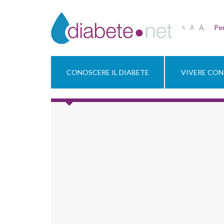
A
Per
A
A
CONOSCERE IL DIABETE
VIVERE CON 