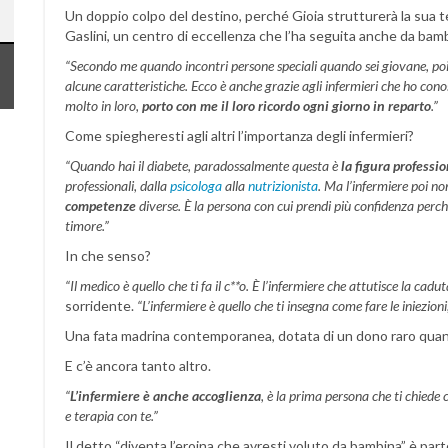
Un doppio colpo del destino, perché Gioia strutturerà la sua te
Gaslini, un centro di eccellenza che l’ha seguita anche da bam
“Secondo me quando incontri persone speciali quando sei giovane, poi
alcune caratteristiche. Ecco è anche grazie agli infermieri che ho cono
molto in loro,
porto con me il loro ricordo ogni giorno in reparto
.”
Come spiegheresti agli altri l’importanza degli infermieri?
“Quando hai il diabete, paradossalmente questa è
la figura professio
professionali, dalla
psicologa
alla
nutrizionista
. Ma l’infermiere poi n
competenze
diverse. È la persona con cui prendi più confidenza perch
timore.”
In che senso?
“Il medico è quello che ti fa il c**o. È l’infermiere che attutisce la cadut
sorridente.
“L’infermiere è quello che ti insegna come fare le iniezioni,
Una fata madrina contemporanea, dotata di un dono raro quanto
E c’è ancora tanto altro.
“
L’infermiere è anche accoglienza
, è la prima persona che ti chiede 
e terapia con te.”
Il detto “diventa l’eroina che avresti voluto da bambina” è part