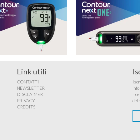
Link utili
Is
CONTATTI
Iscr
NEWSLETTER
info
DISCLAIMER
rice
PRIVACY
del 
CREDITS