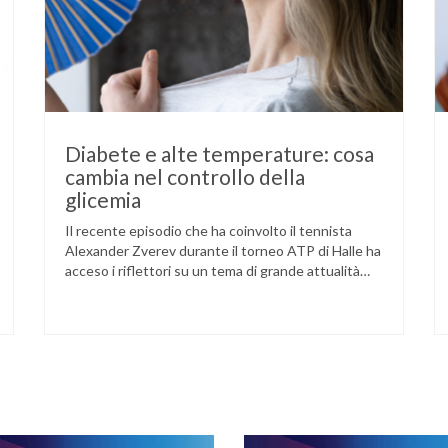
Diabete e alte temperature: cosa
cambia nel controllo della
glicemia
Il recente episodio che ha coinvolto il tennista
Alexander Zverev durante il torneo ATP di Halle ha
acceso i riflettori su un tema di grande attualità
per chi convive con il diabete. L’atleta, che ha il
diabete di tipo 1, ha raccontato che un’anomalia
nella rilevazione del sensore di monitoraggio del
glucosio lo aveva portato …