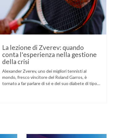
La lezione di Zverev: quando
conta l'esperienza nella gestione
della crisi
Alexander Zverev, uno dei migliori tennisti al
mondo, fresco vincitore del Roland Garros, è
tornato a far parlare di sé e del suo diabete di tipo
1 dopo la semifinale del torneo di Halle, persa
contro Taylor Fritz. Il tennista tedesco ha
raccontato che un malfunzionamento del sensore
per il monitoraggio continuo del glucosio (CGM) …