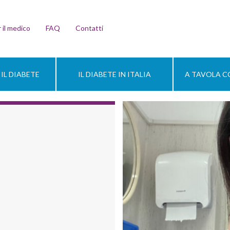
 il medico
FAQ
Contatti
IL DIABETE
IL DIABETE IN ITALIA
A TAVOLA CO