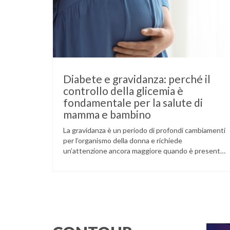
Diabete e gravidanza: perché il
controllo della glicemia è
fondamentale per la salute di
mamma e bambino
La gravidanza è un periodo di profondi cambiamenti
per l’organismo della donna e richiede
un’attenzione ancora maggiore quando è presente
il diabete. Che la condizione fosse già nota prima
del concepimento, come nel caso del diabete di
tipo 1 o di tipo 2, oppure compaia per la prima volta
durante la gestazione (diabete gestazionale),
mantenere …