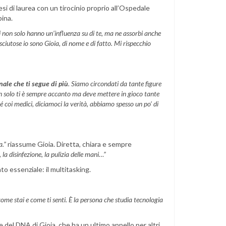
si di laurea con un tirocinio proprio all’Ospedale
bina.
 non solo hanno un’influenza su di te, ma ne assorbi anche
sciutose io sono Gioia, di nome e di fatto. Mi rispecchio
nale che ti segue di più
. Siamo circondati da tante figure
on solo ti è sempre accanto ma deve mettere in gioco tante
é coi medici, diciamoci la verità, abbiamo spesso un po’ di
a.”
riassume Gioia. Diretta, chiara e sempre
 la disinfezione, la pulizia delle mani…”
 essenziale: il multitasking.
come stai e come ti senti. È la persona che studia tecnologia
e del DNA di Gioia, che ha un ultimo appello per altri