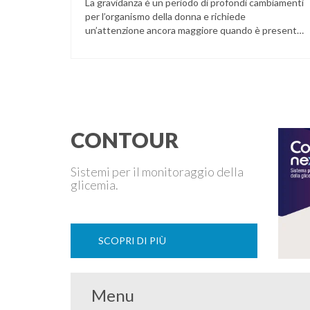
La gravidanza è un periodo di profondi cambiamenti
per l’organismo della donna e richiede
un’attenzione ancora maggiore quando è presente
il diabete. Che la condizione fosse già nota prima
del concepimento, come nel caso del diabete di
tipo 1 o di tipo 2, oppure compaia per la prima volta
durante la gestazione (diabete gestazionale),
mantenere …
CONTOUR
Sistemi per il monitoraggio della
glicemia.
SCOPRI DI PIÙ
Menu