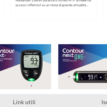
Alexander Zverev durante il torneo ATP di Halle ha
acceso i riflettori su un tema di grande attualità
per chi convive con il diabete. L’atleta, che ha il
diabete di tipo 1, ha raccontato che un’anomalia
nella rilevazione del sensore di monitoraggio del
glucosio lo aveva portato …
Link utili
Is