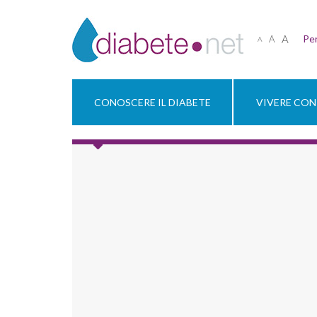
A
Per
A
A
CONOSCERE IL DIABETE
VIVERE CON 