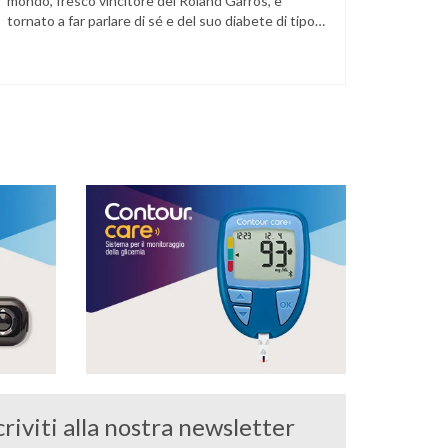
mondo, fresco vincitore del Roland Garros, è
tornato a far parlare di sé e del suo diabete di tipo
1 dopo la semifinale del torneo di Halle, persa
contro Taylor Fritz. Il tennista tedesco ha
raccontato che un malfunzionamento del sensore
per il monitoraggio continuo del glucosio (CGM) …
criviti alla nostra newsletter