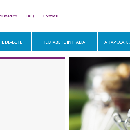
 il medico
FAQ
Contatti
IL DIABETE
IL DIABETE IN ITALIA
A TAVOLA CO