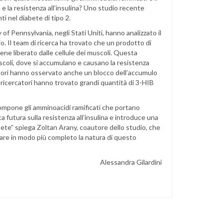
e la resistenza all’insulina? Uno studio recente
i nel diabete di tipo 2.
of Pennsylvania, negli Stati Uniti, hanno analizzato il
io. Il team di ricerca ha trovato che un prodotto di
ene liberato dalle cellule dei muscoli. Questa
scoli, dove si accumulano e causano la resistenza
rcatori hanno osservato anche un blocco dell’accumulo
 i ricercatori hanno trovato grandi quantità di 3-HIB
ompone gli amminoacidi ramificati che portano
ca futura sulla resistenza all’insulina e introduce una
ete” spiega Zoltan Arany, coautore dello studio, che
inare in modo più completo la natura di questo
Alessandra Gilardini