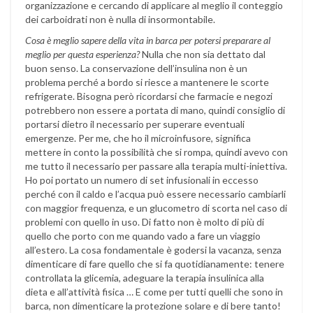
organizzazione e cercando di applicare al meglio il conteggio
dei carboidrati non è nulla di insormontabile.
Cosa è meglio sapere della vita in barca per potersi preparare al
meglio per questa esperienza?
Nulla che non sia dettato dal
buon senso. La conservazione dell’insulina non è un
problema perché a bordo si riesce a mantenere le scorte
refrigerate. Bisogna però ricordarsi che farmacie e negozi
potrebbero non essere a portata di mano, quindi consiglio di
portarsi dietro il necessario per superare eventuali
emergenze. Per me, che ho il microinfusore, significa
mettere in conto la possibilità che si rompa, quindi avevo con
me tutto il necessario per passare alla terapia multi-iniettiva.
Ho poi portato un numero di set infusionali in eccesso
perché con il caldo e l’acqua può essere necessario cambiarli
con maggior frequenza, e un glucometro di scorta nel caso di
problemi con quello in uso. Di fatto non è molto di più di
quello che porto con me quando vado a fare un viaggio
all’estero. La cosa fondamentale è godersi la vacanza, senza
dimenticare di fare quello che si fa quotidianamente: tenere
controllata la glicemia, adeguare la terapia insulinica alla
dieta e all’attività fisica … E come per tutti quelli che sono in
barca, non dimenticare la protezione solare e di bere tanto!