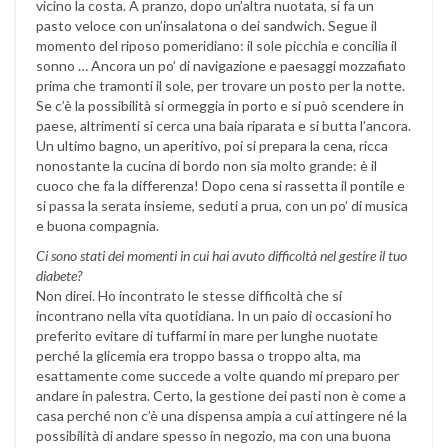
vicino la costa. A pranzo, dopo un’altra nuotata, si fa un
pasto veloce con un’insalatona o dei sandwich. Segue il
momento del riposo pomeridiano: il sole picchia e concilia il
sonno … Ancora un po’ di navigazione e paesaggi mozzafiato
prima che tramonti il sole, per trovare un posto per la notte.
Se c’è la possibilità si ormeggia in porto e si può scendere in
paese, altrimenti si cerca una baia riparata e si butta l’ancora.
Un ultimo bagno, un aperitivo, poi si prepara la cena, ricca
nonostante la cucina di bordo non sia molto grande: è il
cuoco che fa la differenza! Dopo cena si rassetta il pontile e
si passa la serata insieme, seduti a prua, con un po’ di musica
e buona compagnia.
Ci sono stati dei momenti in cui hai avuto difficoltà nel gestire il tuo
diabete?
Non direi. Ho incontrato le stesse difficoltà che si
incontrano nella vita quotidiana. In un paio di occasioni ho
preferito evitare di tuffarmi in mare per lunghe nuotate
perché la glicemia era troppo bassa o troppo alta, ma
esattamente come succede a volte quando mi preparo per
andare in palestra. Certo, la gestione dei pasti non è come a
casa perché non c’è una dispensa ampia a cui attingere né la
possibilità di andare spesso in negozio, ma con una buona