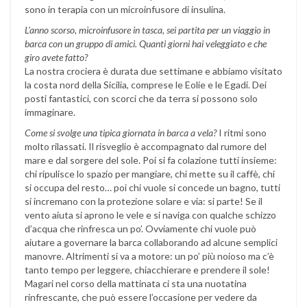
sono in terapia con un microinfusore di insulina.
L’anno scorso, microinfusore in tasca, sei partita per un viaggio in
barca con un gruppo di amici. Quanti giorni hai veleggiato e che
giro avete fatto?
La nostra crociera è durata due settimane e abbiamo visitato
la costa nord della Sicilia, comprese le Eolie e le Egadi. Dei
posti fantastici, con scorci che da terra si possono solo
immaginare.
Come si svolge una tipica giornata in barca a vela?
I ritmi sono
molto rilassati. Il risveglio è accompagnato dal rumore del
mare e dal sorgere del sole. Poi si fa colazione tutti insieme:
chi ripulisce lo spazio per mangiare, chi mette su il caffè, chi
si occupa del resto… poi chi vuole si concede un bagno, tutti
si incremano con la protezione solare e via: si parte! Se il
vento aiuta si aprono le vele e si naviga con qualche schizzo
d’acqua che rinfresca un po’. Ovviamente chi vuole può
aiutare a governare la barca collaborando ad alcune semplici
manovre. Altrimenti si va a motore: un po’ più noioso ma c’è
tanto tempo per leggere, chiacchierare e prendere il sole!
Magari nel corso della mattinata ci sta una nuotatina
rinfrescante, che può essere l’occasione per vedere da