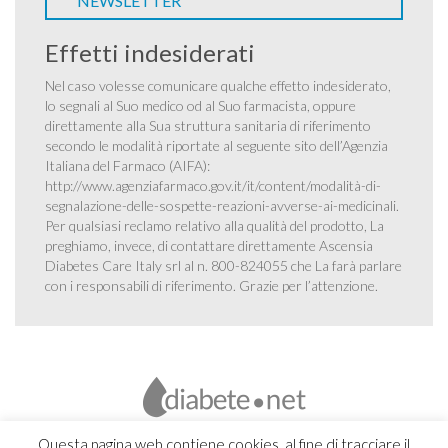
NEWSLETTER
Effetti indesiderati
Nel caso volesse comunicare qualche effetto indesiderato,
lo segnali al Suo medico od al Suo farmacista, oppure
direttamente alla Sua struttura sanitaria di riferimento
secondo le modalità riportate al seguente sito dell’Agenzia
Italiana del Farmaco (AIFA):
http://www.agenziafarmaco.gov.it/it/content/modalità-di-
segnalazione-delle-sospette-reazioni-avverse-ai-medicinali
.
Per qualsiasi reclamo relativo alla qualità del prodotto, La
preghiamo, invece, di contattare direttamente Ascensia
Diabetes Care Italy srl al n. 800-824055 che La farà parlare
con i responsabili di riferimento. Grazie per l’attenzione.
Questa pagina web contiene cookies, al fine di tracciare il