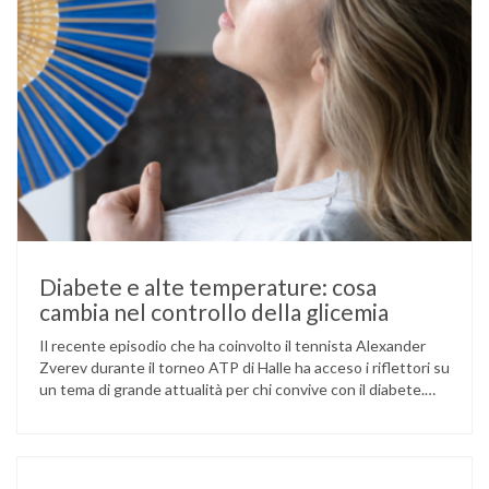
Diabete e alte temperature: cosa
cambia nel controllo della glicemia
Il recente episodio che ha coinvolto il tennista Alexander
Zverev durante il torneo ATP di Halle ha acceso i riflettori su
un tema di grande attualità per chi convive con il diabete.
L’atleta, che ha il diabete di tipo 1, ha raccontato che
un’anomalia nella rilevazione del sensore di monitoraggio del
glucosio lo aveva portato …