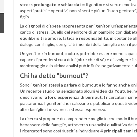
stress prolungato e schiacciate
: il genitore si sente emotiva
aspetti pratici e operativi, non si sente più un “buon genitore”,
figlio.
La diagnosi di diabete rappresenta per i genitori un’esperienza 
carico di stress. Quello del genitore di un bambino con diabe
equilibrio tra amore, fatica e responsabilità
, in costante al
dialogo con il figlio, con gli altri membri della famiglia e con il
Un genitore in burnout, inoltre, potrebbe essere meno capace d
capace di prendersi cura di lui (oltre che di sé) e di svolgere il
monitoraggio e in ultima analisi può influire negativamente sull
Chi ha detto “burnout”?
Sono i genitori stessi a parlare di burnout e lo fanno anche on
Un recente studio ha selezionato alcuni
video da Youtube, ne
descrivono la loro esperienza di burnout
. I ricercatori han
piattaforma. I genitori che realizzano e pubblicano questi vi
altre famiglie che vivono la stessa esperienza.
La ricerca si propone di comprendere meglio in che modo il bu
benessere delle famiglie, attraverso un’analisi qualitativa delle
I ricercatori sono così riusciti a individuare
4 principali temi 