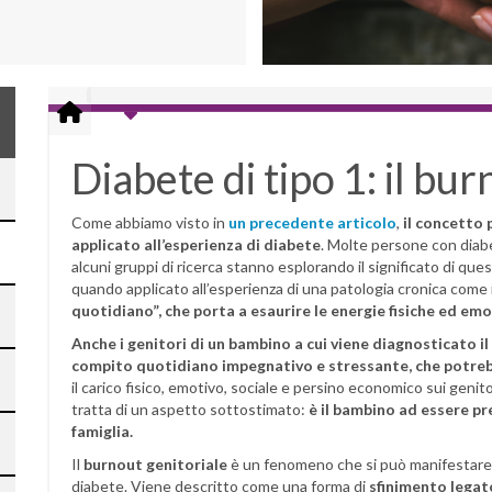
Diabete di tipo 1: il bur
Come abbiamo visto in
un precedente articolo
,
il concetto 
applicato all’esperienza di diabete
. Molte persone con diabe
alcuni gruppi di ricerca stanno esplorando il significato di ques
quando applicato all’esperienza di una patologia cronica come 
quotidiano”, che porta a esaurire le energie fisiche ed em
Anche i genitori di un bambino a cui viene diagnosticato i
compito quotidiano impegnativo e stressante, che potreb
il carico fisico, emotivo, sociale e persino economico sui genit
tratta di un aspetto sottostimato:
è il bambino ad essere pre
famiglia.
Il
burnout genitoriale
è un fenomeno che si può manifestare an
diabete. Viene descritto come una forma di
sfinimento legato