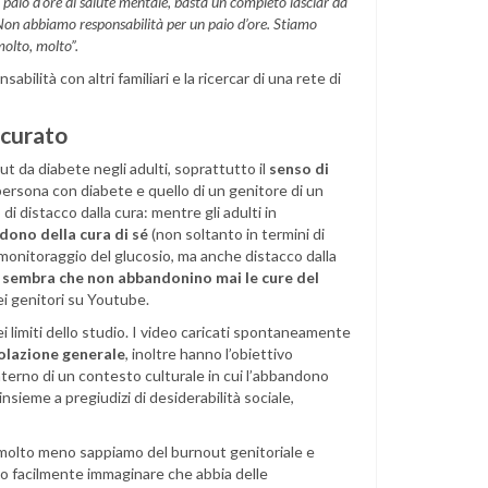
n paio d’ore di salute mentale, basta un completo lasciar da
ci. Non abbiamo responsabilità per un paio d’ore. Stiamo
molto, molto”.
bilità con altri familiari e la ricercar di una rete di
scurato
ut da diabete negli adulti, soprattutto il
senso di
a persona con diabete e quello di un genitore di un
 distacco dalla cura: mentre gli adulti in
dono della cura di sé
(non soltanto in termini di
e monitoraggio del glucosio, ma anche distacco dalla
i sembra che non abbandonino mai le cure del
ei genitori su Youtube.
 limiti dello studio. I video caricati spontaneamente
olazione generale
, inoltre hanno l’obiettivo
interno di un contesto culturale in cui l’abbandono
insieme a pregiudizi di desiderabilità sociale,
, molto meno sappiamo del burnout genitoriale e
amo facilmente immaginare che abbia delle