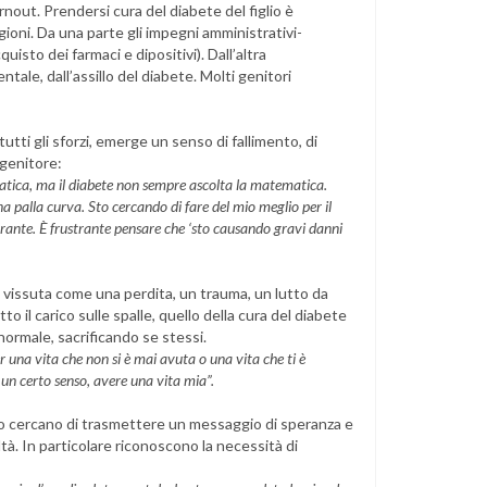
nout. Prendersi cura del diabete del figlio è
ioni. Da una parte gli impegni amministrativi-
quisto dei farmaci e dipositivi). Dall’altra
tale, dall’assillo del diabete. Molti genitori
tti gli sforzi, emerge un senso di fallimento, di
 genitore:
matica, ma il diabete non sempre ascolta la matematica.
a palla curva. Sto cercando di fare del mio meglio per il
strante. È frustrante pensare che ‘sto causando gravi danni
a, vissuta come una perdita, un trauma, un lutto da
to il carico sulle spalle, quello della cura del diabete
e normale, sacrificando se stessi.
er una vita che non si è mai avuta o una vita che ti è
n certo senso, avere una vita mia”.
deo cercano di trasmettere un messaggio di speranza e
tà. In particolare riconoscono la necessità di