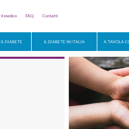
 il medico
FAQ
Contatti
IL DIABETE
IL DIABETE IN ITALIA
A TAVOLA CO