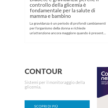
controllo della glicemia è
fondamentale per la salute di
mamma e bambino
La gravidanza è un periodo di profondi cambiamenti
per l’organismo della donna e richiede
un’attenzione ancora maggiore quando è presente
il diabete. Che la condizione fosse già nota prima
del concepimento, come nel caso del diabete di
tipo 1 o di tipo 2, oppure compaia per la prima volta
durante la gestazione (diabete gestazionale),
mantenere …
CONTOUR
Sistemi per il monitoraggio della
glicemia.
SCOPRI DI PIÙ