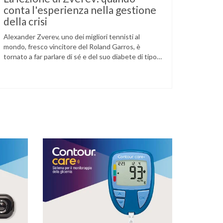
conta l'esperienza nella gestione
della crisi
Alexander Zverev, uno dei migliori tennisti al
mondo, fresco vincitore del Roland Garros, è
tornato a far parlare di sé e del suo diabete di tipo
1 dopo la semifinale del torneo di Halle, persa
contro Taylor Fritz. Il tennista tedesco ha
raccontato che un malfunzionamento del sensore
per il monitoraggio continuo del glucosio (CGM) …