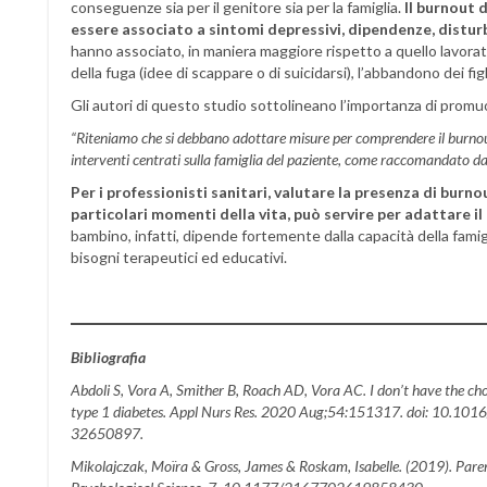
conseguenze sia per il genitore sia per la famiglia.
Il burnout 
essere associato a sintomi depressivi, dipendenze, disturbi
hanno associato, in maniera maggiore rispetto a quello lavorativo
della fuga (idee di scappare o di suicidarsi), l’abbandono dei figl
Gli autori di questo studio sottolineano l’importanza di prom
“Riteniamo che si debbano adottare misure per comprendere il burnout 
interventi centrati sulla famiglia del paziente, come raccomandato da
Per i professionisti sanitari, valutare la presenza di burno
particolari momenti della vita, può servire per adattare il
bambino, infatti, dipende fortemente dalla capacità della famigli
bisogni terapeutici ed educativi.
Bibliografia
Abdoli S, Vora A, Smither B, Roach AD, Vora AC. I don’t have the choi
type 1 diabetes. Appl Nurs Res. 2020 Aug;54:151317. doi: 10.10
32650897.
Mikolajczak, Moïra & Gross, James & Roskam, Isabelle. (2019). Paren