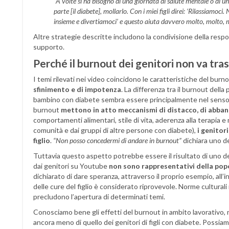
“A volte si ha bisogno di una giornata di salute mentale o di u
parte [il diabete], mollarlo. Con i miei figli direi: ‘Rilassiamo
insieme e divertiamoci’ e questo aiuta davvero molto, molto, 
Altre strategie descritte includono la condivisione della responsa
supporto.
Perché il burnout dei genitori non va tra
I temi rilevati nei video coincidono le caratteristiche del burno
sfinimento e di impotenza
. La differenza tra il burnout dell
bambino con diabete sembra essere principalmente nel senso di
burnout
mettono in atto meccanismi di distacco, di abban
comportamenti alimentari, stile di vita, aderenza alla terapia 
comunità e dai gruppi di altre persone con diabete),
i genitor
figlio
.
“Non posso concedermi di andare in burnout”
dichiara uno d
Tuttavia questo aspetto potrebbe essere il risultato di uno dei
dai genitori su Youtube
non sono rappresentativi della pop
dichiarato di dare speranza, attraverso il proprio esempio, all’
delle cure del figlio è considerato riprovevole. Norme culturali 
precludono l’apertura di determinati temi.
Conosciamo bene gli effetti del burnout in ambito lavorativo
ancora meno di quello dei genitori di figli con diabete. Possi