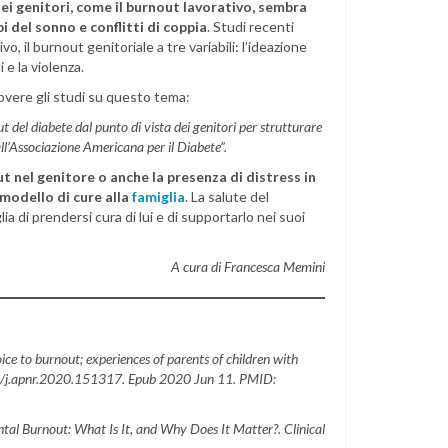
dei genitori, come il burnout lavorativo, sembra
 del sonno e conflitti di coppia
. Studi recenti
, il burnout genitoriale a tre variabili: l’ideazione
i e la violenza.
uovere gli studi su questo tema:
del diabete dal punto di vista dei genitori per strutturare
ll’Associazione Americana per il Diabete”.
ut nel genitore o anche la presenza di distress in
 modello di cure alla
famiglia
. La salute del
a di prendersi cura di lui e di supportarlo nei suoi
A cura di Francesca Memini
ce to burnout; experiences of parents of children with
16/j.apnr.2020.151317. Epub 2020 Jun 11. PMID:
tal Burnout: What Is It, and Why Does It Matter?. Clinical