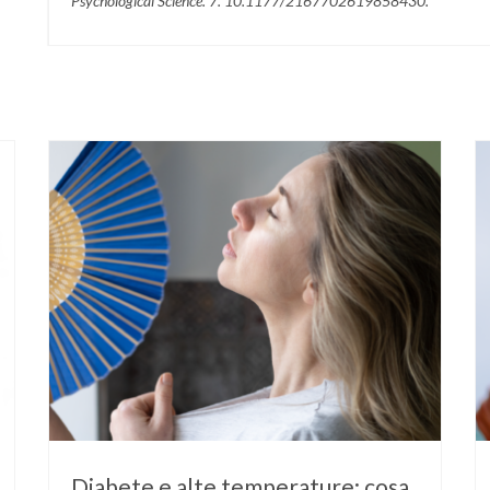
Psychological Science. 7. 10.1177/2167702619858430.
Diabete e alte temperature: cosa