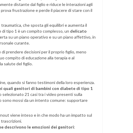
mente distante dal figlio e riduce le interazioni agli
 prova frustrazione e perde il piacere di stare con il
traumatica, che sposta gli equilibri e aumenta il
te di tipo 1 è un compito complesso, un
delicato
lerta su un piano operativo e su un piano affettivo, in
 personale curante.
i prendere decisioni per il proprio figlio, meno
 suo compito di educazione alla terapia e al
a salute del figlio.
line, quando si fanno testimoni della loro esperienza.
i quali genitori di bambini con diabete di tipo 1
no selezionato 21 casi tra i video presenti sulla
deo sono mossi da un intento comune: supportare
rnout viene inteso e in che modo ha un impatto sul
 trascrizioni.
che descrivono le emozioni dei genitori
: