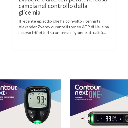
cambia nel controllo della
glicemia
Il recente episodio che ha coinvolto il tennista
Alexander Zverev durante il torneo ATP di Halle ha
acceso i riflettori su un tema di grande attualità
per chi convive con il diabete. L’atleta, che ha il
diabete di tipo 1, ha raccontato che un’anomalia
nella rilevazione del sensore di monitoraggio del
glucosio lo aveva portato …