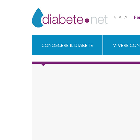
A
Per
A
A
CONOSCERE IL DIABETE
VIVERE CON 