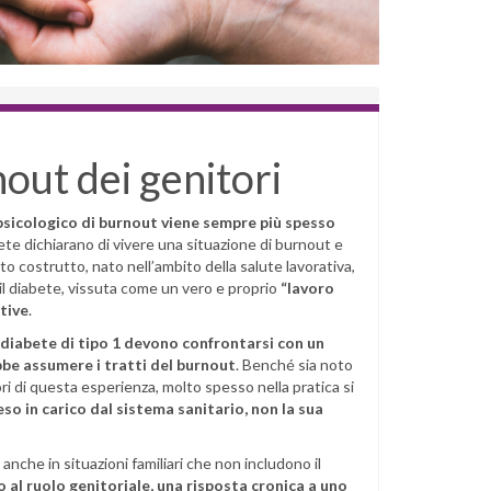
nout dei genitori
psicologico di burnout viene sempre più spesso
te dichiarano di vivere una situazione di burnout e
to costrutto, nato nell’ambito della salute lavorativa,
il diabete, vissuta come un vero e proprio
“lavoro
otive
.
l diabete di tipo 1 devono confrontarsi con un
be assumere i tratti del burnout
. Benché sia noto
ori di questa esperienza, molto spesso nella pratica si
so in carico dal sistema sanitario, non la sua
che in situazioni familiari che non includono il
 al ruolo genitoriale, una risposta cronica a uno