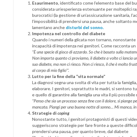
Esaurimento
, identificato come l’elemento base del bur
considerata un’esperienza estenuante per molteplici rag
burocratici (la gestione di un’assicurazione sanitaria, l’ac
l’impossibilità di prendersi una pausa, anche soltanto men
lamentano anche
disturbi del sonno
.
Impotenza nel controllo del diabete
Quando i numeri della glicata non tornano, nonostante tu
incapacità di impotenza nei genitori. Come racconta un
“È una specie di gioco di azzardo. So che è basato sulla mate
Non importa quanto ci proviamo, il diabete a volte ci lancia un
suo diabete, ma non ci riesco. Non ci riesco, il che è molto fru
al corpo di mio figlio’”.
Lutto per la fine della “vita normale”
La diagnosi segna una svolta di vita per tutta la famigli
elaborare. I genitori, soprattutto le madri, si sentono tut
e quello di garantire alla famiglia una vita il più possibil
“Penso che sia un processo senza fine con il dolore, si piange p
mancata. Piangi per una buona notte di sonno… Mi manca, in u
Strategie di
coping
Nonostante tutto, i genitori protagonisti di questi vi
suggeriscono strategie per fare fronte a queste difficol
prendersi una pausa, per quanto breve, dal diabete