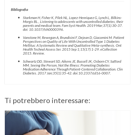
Bibliografia
Starkman H, Fisher K, Pilek NL, Lopez-Henriquez G, Lynch L, Bilkins-
Morgis BL., Listening to adolescents with uncontrolled diabetes, their
parents and medical team. Fam Syst Health. 2019 Mar;37(1):30-37.
doi: 10.1037/fsh0000396.
Vanstone M, Rewegan A, Brundisini F, Dejean D, Giacomini M. Patient
Perspectives on Quality of Life With Uncontrolled Type 1 Diabetes
Mellitus: A Systematic Review and Qualitative Meta-synthesis. Ont
Health Technol Assess Ser. 2015 Sep 1;15(17):1-29. eCollection
2015. Review.
Schwartz DD, Stewart SD, Aikens JE, Bussell JK, Osborn CY, Safford
MM. Seeing the Person, Not the Illness: Promoting Diabetes
Medication Adherence Through Patient-Centered Collaboration. Clin
Diabetes.
2017 Jan;35(1):35-42. doi:10.2337/cd16-0007.
Ti potrebbero interessare: