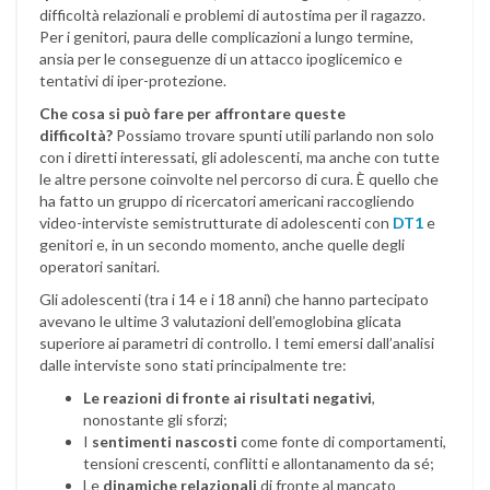
difficoltà relazionali e problemi di autostima per il ragazzo.
Per i genitori, paura delle complicazioni a lungo termine,
ansia per le conseguenze di un attacco ipoglicemico e
tentativi di iper-protezione.
Che cosa si può fare per affrontare queste
difficoltà?
Possiamo trovare spunti utili parlando non solo
con i diretti interessati, gli adolescenti, ma anche con tutte
le altre persone coinvolte nel percorso di cura. È quello che
ha fatto un gruppo di ricercatori americani raccogliendo
video-interviste semistrutturate di adolescenti con
DT1
e
genitori e, in un secondo momento, anche quelle degli
operatori sanitari.
Gli adolescenti (tra i 14 e i 18 anni) che hanno partecipato
avevano le ultime 3 valutazioni dell’emoglobina glicata
superiore ai parametri di controllo. I temi emersi dall’analisi
dalle interviste sono stati principalmente tre:
Le reazioni di fronte ai risultati negativi
,
nonostante gli sforzi;
I
sentimenti nascosti
come fonte di comportamenti,
tensioni crescenti, conflitti e allontanamento da sé;
Le
dinamiche relazionali
di fronte al mancato