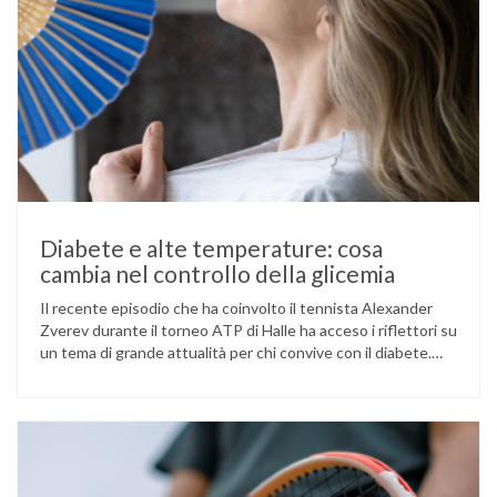
Diabete e alte temperature: cosa
cambia nel controllo della glicemia
Il recente episodio che ha coinvolto il tennista Alexander
Zverev durante il torneo ATP di Halle ha acceso i riflettori su
un tema di grande attualità per chi convive con il diabete.
L’atleta, che ha il diabete di tipo 1, ha raccontato che
un’anomalia nella rilevazione del sensore di monitoraggio del
glucosio lo aveva portato …