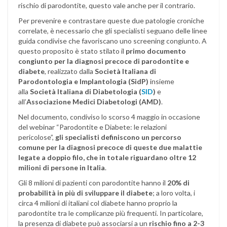
rischio di parodontite, questo vale anche per il contrario.
Per prevenire e contrastare queste due patologie croniche
correlate, è necessario che gli specialisti seguano delle linee
guida condivise che favoriscano uno screening congiunto. A
questo proposito è stato stilato il
primo documento
congiunto per la diagnosi precoce di parodontite e
diabete
, realizzato dalla
Società Italiana di
Parodontologia e Implantologia (SidP)
insieme
alla
Società Italiana di Diabetologia (
SID
)
e
all’
Associazione Medici Diabetologi (AMD)
.
Nel documento, condiviso lo scorso 4 maggio in occasione
del webinar “Parodontite e Diabete: le relazioni
pericolose”,
gli specialisti definiscono un percorso
comune per la diagnosi precoce di queste due malattie
legate a doppio filo, che in totale riguardano oltre 12
milioni di persone in Italia
.
Gli 8 milioni di pazienti con parodontite hanno il
20% di
probabilità in più di sviluppare il diabete
; a loro volta, i
circa 4 milioni di italiani col diabete hanno proprio la
parodontite tra le complicanze più frequenti. In particolare,
la presenza di diabete può associarsi a un
rischio fino a 2-3