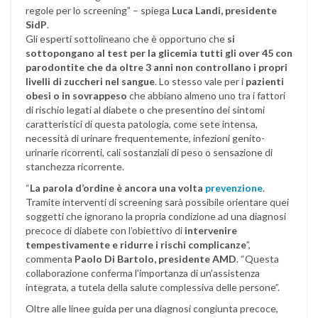
regole per lo screening” – spiega
Luca Landi, presidente
SidP
.
Gli esperti sottolineano che è opportuno che
si
sottopongano al test per la glicemia tutti gli over 45 con
parodontite che da oltre 3 anni non controllano i propri
livelli di zuccheri nel sangue
. Lo stesso vale per i
pazienti
obesi o in sovrappeso
che abbiano almeno uno tra i fattori
di rischio legati al diabete o che presentino dei sintomi
caratteristici di questa patologia, come sete intensa,
necessità di urinare frequentemente, infezioni genito-
urinarie ricorrenti, cali sostanziali di peso o sensazione di
stanchezza ricorrente.
“
La parola d’ordine è ancora una volta
prevenzione
.
Tramite interventi di screening sarà possibile orientare quei
soggetti che ignorano la propria condizione ad una diagnosi
precoce di diabete con l’obiettivo di
intervenire
tempestivamente e ridurre i rischi complicanze
”,
commenta
Paolo Di Bartolo, presidente AMD
. “Questa
collaborazione conferma l’importanza di un’assistenza
integrata, a tutela della salute complessiva delle persone”.
Oltre alle linee guida per una diagnosi congiunta precoce,