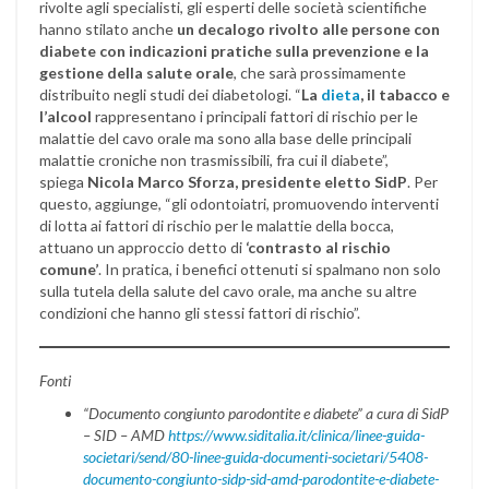
rivolte agli specialisti, gli esperti delle società scientifiche
hanno stilato anche
un decalogo rivolto alle persone con
diabete con indicazioni pratiche sulla prevenzione e la
gestione della salute orale
, che sarà prossimamente
distribuito negli studi dei diabetologi. “
La
dieta
, il tabacco e
l’alcool
rappresentano i principali fattori di rischio per le
malattie del cavo orale ma sono alla base delle principali
malattie croniche non trasmissibili, fra cui il diabete”,
spiega
Nicola Marco Sforza, presidente eletto SidP
. Per
questo, aggiunge, “gli odontoiatri, promuovendo interventi
di lotta ai fattori di rischio per le malattie della bocca,
attuano un approccio detto di
‘contrasto al rischio
comune’
. In pratica, i benefici ottenuti si spalmano non solo
sulla tutela della salute del cavo orale, ma anche su altre
condizioni che hanno gli stessi fattori di rischio”.
Fonti
“Documento congiunto parodontite e diabete” a cura di SidP
– SID – AMD
https://www.siditalia.it/clinica/linee-guida-
societari/send/80-linee-guida-documenti-societari/5408-
documento-congiunto-sidp-sid-amd-parodontite-e-diabete-