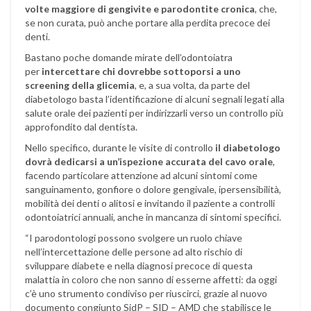
volte maggiore di gengivite e parodontite cronica
, che,
se non curata, può anche portare alla perdita precoce dei
denti.
Bastano poche domande mirate dell’odontoiatra
per
intercettare chi dovrebbe sottoporsi a uno
screening della glicemia
, e, a sua volta, da parte del
diabetologo basta l’identificazione di alcuni segnali legati alla
salute orale dei pazienti per indirizzarli verso un controllo più
approfondito dal dentista.
Nello specifico, durante le visite di controllo
il diabetologo
dovrà dedicarsi a un’ispezione accurata del cavo orale
,
facendo particolare attenzione ad alcuni sintomi come
sanguinamento, gonfiore o dolore gengivale, ipersensibilità,
mobilità dei denti o alitosi e invitando il paziente a controlli
odontoiatrici annuali, anche in mancanza di sintomi specifici.
“I parodontologi possono svolgere un ruolo chiave
nell’intercettazione delle persone ad alto rischio di
sviluppare diabete e nella diagnosi precoce di questa
malattia in coloro che non sanno di esserne affetti: da oggi
c’è uno strumento condiviso per riuscirci, grazie al nuovo
documento congiunto SidP – SID – AMD che stabilisce le