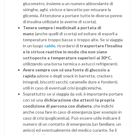
glucometro, insieme a un numero abbondante di
siringhe, aghi, strisce e lancette per misurare la
glicemia. Attenzione a portare tutte le diverse penne
di insulina utilizzate (e averne di scorta).
Tenere sempre i medicinali a portata di
mano
(anche quelli di scorta) ed evitare di esporli a
temperature troppo basse o troppo alte. Se si viaggia
in un luogo
caldo
, ricordarsi di
trasportare l’insulina
e le strisce reattive in modo che non siano
sottoposte a temperature superiori ai 30°C
,
utilizzando una borsa termica o astucci refrigeranti.
Avere sempre con sé una fonte di glucosio a
rapida
azione o degli snack in barrette, crackers
integrali, biscotti secchi, caramelle dure e fondenti,
utili in caso di eventuali crisi ipoglicemiche.
Soprattutto se si viaggia da soli, è importante portare
con sé una
dichiarazione che attesti la propria
condizione
di persona con diabete
, che indichi
anche cosa fare in caso di emergenza (per esempio in
caso di crisi ipoglicemica). Può essere utile indicare il
numero di un contatto di emergenza (un familiare, un
amico) ed eventualmente del medico curante. Se il