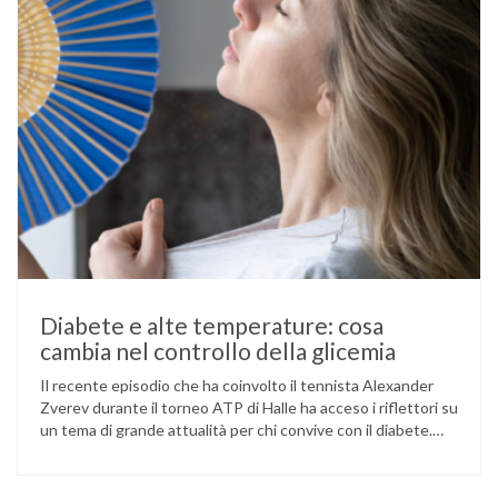
Diabete e alte temperature: cosa
cambia nel controllo della glicemia
Il recente episodio che ha coinvolto il tennista Alexander
Zverev durante il torneo ATP di Halle ha acceso i riflettori su
un tema di grande attualità per chi convive con il diabete.
L’atleta, che ha il diabete di tipo 1, ha raccontato che
un’anomalia nella rilevazione del sensore di monitoraggio del
glucosio lo aveva portato …