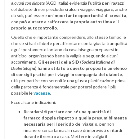
giovani con diabete
(AGD Italia) evidenzia l’utilità per i ragazzi
col diabete di non precludersi alcun viaggio: viaggiare, anche
da soli, può essere
un’importante opportunità di crescita,
che può aiutare a rafforzare la propria autostima e il
proprio autocontrollo.
Quello che è importante comprendere, allo stesso tempo, è
che se si ha il diabete per affrontare con la giusta tranquillità
ogni spostamento lontano da casa bisogna prepararsi in
anticipo, organizzando bene la valigia e seguendo alcuni
accorgimenti.
Gli esperti della SID (
Società Italiana di
Diabetologia
) hanno stilato a questo proposito un elenco
di consigli pratici per i viaggi in compagnia del diabete
,
utili per partire con serenità: una giusta pianificazione prima
della partenza è fondamentale per potersi godere il più
possibile le
vacanze
.
Ecco alcune indicazioni:
Ricordarsi di
portare con sé una quantità di
farmaco doppia rispetto a quella presumibilmente
necessaria per il periodo del viaggio
, per non
rimanere senza farmaci in caso di imprevisti o ritardi
durante il rientro a casa. Mettere in valigia il