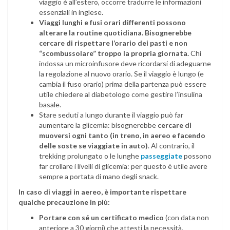
viaggio è all’estero, occorre tradurre le informazioni
essenziali in inglese.
Viaggi lunghi e fusi orari differenti possono
alterare la routine quotidiana. Bisognerebbe
cercare di rispettare l’orario dei pasti
e non
“scombussolare” troppo la propria giornata.
Chi
indossa un microinfusore deve ricordarsi di adeguarne
la regolazione al nuovo orario. Se il viaggio è lungo (e
cambia il fuso orario) prima della partenza può essere
utile chiedere al diabetologo come gestire l’insulina
basale.
Stare seduti a lungo durante il viaggio può far
aumentare la glicemia: bisognerebbe
cercare di
muoversi ogni tanto (in treno, in aereo e facendo
delle soste se viaggiate in auto)
. Al contrario, il
trekking prolungato o le lunghe
passeggiate
possono
far crollare i livelli di glicemia: per questo è utile avere
sempre a portata di mano degli snack.
In caso di viaggi in aereo, è importante rispettare
qualche precauzione in più:
Portare con sé un certificato medico
(con data non
anteriore a 30 giorni) che attesti la necessità,