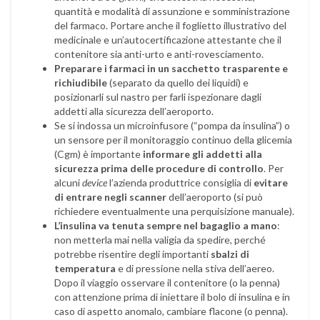
quantità e modalità di assunzione e somministrazione
del farmaco. Portare anche il foglietto illustrativo del
medicinale e un’autocertificazione attestante che il
contenitore sia anti-urto e anti-rovesciamento.
Preparare i farmaci in un sacchetto trasparente e
richiudibile
(separato da quello dei liquidi) e
posizionarli sul nastro per farli ispezionare dagli
addetti alla sicurezza dell’aeroporto.
Se si indossa un microinfusore (“pompa da insulina”) o
un sensore per il monitoraggio continuo della glicemia
(Cgm) è importante
informare gli addetti alla
sicurezza prima delle procedure di controllo
. Per
alcuni
device
l’azienda produttrice consiglia di
evitare
di entrare negli scanner
dell’aeroporto (si può
richiedere eventualmente una perquisizione manuale).
L’insulina va tenuta sempre nel bagaglio a mano
:
non metterla mai nella valigia da spedire, perché
potrebbe risentire degli importanti
sbalzi di
temperatura
e di pressione nella stiva dell’aereo.
Dopo il viaggio osservare il contenitore (o la penna)
con attenzione prima di iniettare il bolo di insulina e in
caso di aspetto anomalo, cambiare flacone (o penna).