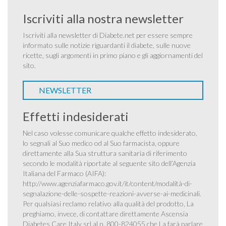
Iscriviti alla nostra newsletter
Iscriviti alla newsletter di Diabete.net per essere sempre
informato sulle notizie riguardanti il diabete, sulle nuove
ricette, sugli argomenti in primo piano e gli aggiornamenti del
sito.
NEWSLETTER
Effetti indesiderati
Nel caso volesse comunicare qualche effetto indesiderato,
lo segnali al Suo medico od al Suo farmacista, oppure
direttamente alla Sua struttura sanitaria di riferimento
secondo le modalità riportate al seguente sito dell’Agenzia
Italiana del Farmaco (AIFA):
http://www.agenziafarmaco.gov.it/it/content/modalità-di-
segnalazione-delle-sospette-reazioni-avverse-ai-medicinali
.
Per qualsiasi reclamo relativo alla qualità del prodotto, La
preghiamo, invece, di contattare direttamente Ascensia
Diabetes Care Italy srl al n. 800-824055 che La farà parlare