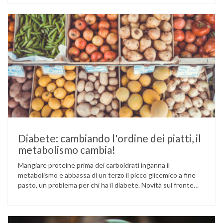
Cina e Birmania dove i semi e l’olio che ne deriva vengono
utilizzati per la preparazione di numerosi piatti, ma …
Diabete: cambiando l'ordine dei piatti, il
metabolismo cambia!
Mangiare proteine prima dei carboidrati inganna il
metabolismo e abbassa di un terzo il picco glicemico a fine
pasto, un problema per chi ha il diabete. Novità sul fronte
alimentazione e gestione della glicemia per le persone con
diabete. Due studi dell’Università di Pisa hanno scoperto
come ingannare il metabolismo ed evitare che gli zuccheri …