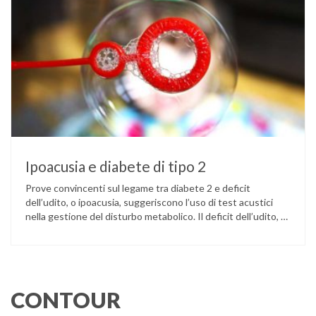
Ipoacusia e diabete di tipo 2
Prove convincenti sul legame tra diabete 2 e deficit
dell’udito, o ipoacusia, suggeriscono l’uso di test acustici
nella gestione del disturbo metabolico. Il deficit dell’udito, o
ipoacusia, è una disabilità diffusa che colpisce circa il 12%
degli italiani e solo l’11% di chi ne ha realmente bisogno
ricorre all’uso di un apparecchio acustico. L’ipoacusia è …
CONTOUR