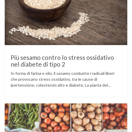
Più sesamo contro lo stress ossidativo
nel diabete di tipo 2
In forma di farina e olio, il sesamo combatte i radicali liberi
che provocano stress ossidativo, tra le cause di
ipertensione, colesterolo alto e diabete. La pianta del
sesamo viene attualmente coltivata soprattutto in India,
Cina e Birmania dove i semi e l’olio che ne deriva vengono
utilizzati per la preparazione di numerosi piatti, ma …