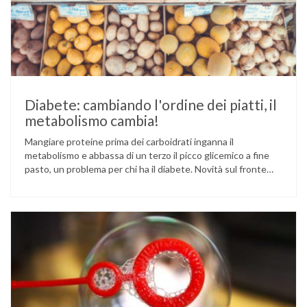
Diabete: cambiando l'ordine dei piatti, il
metabolismo cambia!
Mangiare proteine prima dei carboidrati inganna il
metabolismo e abbassa di un terzo il picco glicemico a fine
pasto, un problema per chi ha il diabete. Novità sul fronte
alimentazione e gestione della glicemia per le persone con
diabete. Due studi dell’Università di Pisa hanno scoperto
come ingannare il metabolismo ed evitare che gli zuccheri …