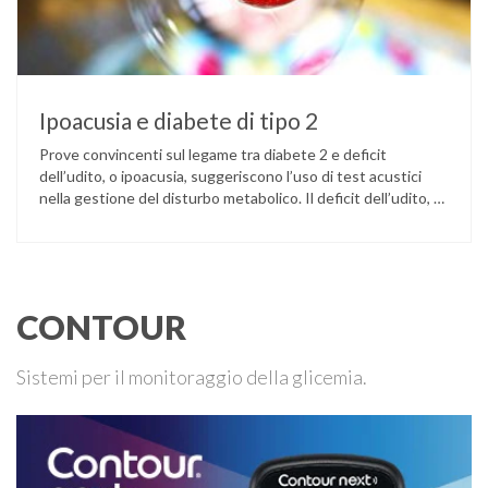
Ipoacusia e diabete di tipo 2
Prove convincenti sul legame tra diabete 2 e deficit
dell’udito, o ipoacusia, suggeriscono l’uso di test acustici
nella gestione del disturbo metabolico. Il deficit dell’udito, o
ipoacusia, è una disabilità diffusa che colpisce circa il 12%
degli italiani e solo l’11% di chi ne ha realmente bisogno
ricorre all’uso di un apparecchio acustico. L’ipoacusia è …
CONTOUR
Sistemi per il monitoraggio della glicemia.