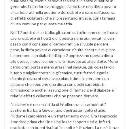
quali obesità, rischio cardiovascolare e lo stato di salute in
generale. L’ulteriore vantaggio di adottare una dieta povera
di carboidrati nella gestione del diabete è dato dall’assenza
di effetti collaterali che si presentano, invece, con i farmaci
di uso comune per questa malattia.
Nei 12 punti dello studio, gli autori sottolineano come i nuovi
casi di diabete di tipo 2 e di obesità siano aumentati di pari
passo con il consumo di carboidrati. Se si vuole perdere
peso, la dieta povera di carboidrati risulta essere la migliore.
Le persone con diabete di tipo 2 apprezzano questa dieta
allo stesso modo, se non di più, rispetto ad altre diete. Meno
carboidrati porta a meno grassi nel sangue, più colesterolo
buono e miglior controllo glicemico, tutti fattori legati al
rischio di disturbi cardiovascolari. Infine, le persone con
diabete che seguono una dieta con pochi carboidrati
diminuiscono anche l’assunzione di farmaci per il diabete e i
relativi effetti collaterali che ne possono derivare.
“Il diabete è una malattia di intolleranza ai carboidrati”,
sostiene Barbara Gower, uno degli autori dello studio.
“Ridurre i carboidrati è un trattamento ovvio. Era l’approccio
standard prima che l’insulina fosse scoperta ed è, infatti,
praticata con buoni risultati in molte istituzioni. La resistenza