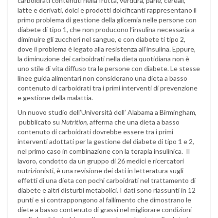
carboidrati contenuti nella frutta, verdura, pane, cereali,
latte e derivati, dolci e prodotti dolcificanti rappresentano il
primo problema di gestione della glicemia nelle persone con
diabete di tipo 1, che non producono l’insulina necessaria a
diminuire gli zuccheri nel sangue, e con diabete ti tipo 2,
dove il problema è legato alla resistenza all’insulina. Eppure,
la diminuzione dei carboidrati nella dieta quotidiana non è
uno stile di vita diffuso tra le persone con diabete. Le stesse
linee guida alimentari non considerano una dieta a basso
contenuto di carboidrati tra i primi interventi di prevenzione
e gestione della malattia.
Un nuovo studio dell’Università dell’ Alabama a Birmingham,
pubblicato su
Nutrition
, afferma che una dieta a basso
contenuto di carboidrati dovrebbe essere tra i primi
interventi adottati per la gestione del diabete di tipo 1 e 2,
nel primo caso in combinazione con la terapia insulinica. Il
lavoro, condotto da un gruppo di 26 medici e ricercatori
nutrizionisti, è una revisione dei dati in letteratura sugli
effetti di una dieta con pochi carboidrati nel trattamento di
diabete e altri disturbi metabolici. I dati sono riassunti in 12
punti e si contrappongono al fallimento che dimostrano le
diete a basso contenuto di grassi nel migliorare condizioni