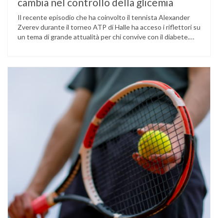
cambia nel controllo della glicemia
Il recente episodio che ha coinvolto il tennista Alexander
Zverev durante il torneo ATP di Halle ha acceso i riflettori su
un tema di grande attualità per chi convive con il diabete.
L’atleta, che ha il diabete di tipo 1, ha raccontato che
un’anomalia nella rilevazione del sensore di monitoraggio del
glucosio lo aveva portato …