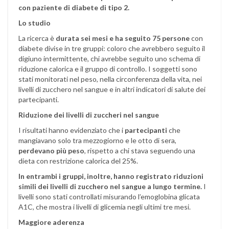
con paziente di diabete di tipo 2.
Lo studio
La ricerca è
durata sei mesi e ha seguito 75 persone
con
diabete divise in tre gruppi: coloro che avrebbero seguito il
digiuno intermittente, chi avrebbe seguito uno schema di
riduzione calorica e il gruppo di controllo. I soggetti sono
stati monitorati nel peso, nella circonferenza della vita, nei
livelli di zucchero nel sangue e in altri indicatori di salute dei
partecipanti.
Riduzione dei livelli di zuccheri nel sangue
I risultati hanno evidenziato che i
partecipanti
che
mangiavano solo tra mezzogiorno e le otto di sera,
perdevano più peso
, rispetto a chi stava seguendo una
dieta con restrizione calorica del 25%.
In entrambi i gruppi, inoltre, hanno registrato riduzioni
simili dei livelli di zucchero nel sangue a lungo termine.
I
livelli sono stati controllati misurando l’emoglobina glicata
A1C, che mostra i livelli di glicemia negli ultimi tre mesi.
Maggiore aderenza