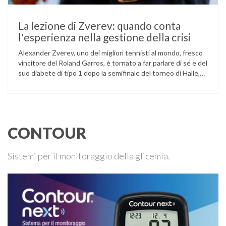
La lezione di Zverev: quando conta
l'esperienza nella gestione della crisi
Alexander Zverev, uno dei migliori tennisti al mondo, fresco
vincitore del Roland Garros, è tornato a far parlare di sé e del
suo diabete di tipo 1 dopo la semifinale del torneo di Halle,
persa contro Taylor Fritz. Il tennista tedesco ha raccontato
che un malfunzionamento del sensore per il monitoraggio
continuo del glucosio (CGM) …
CONTOUR
Sistemi per il monitoraggio della glicemia.