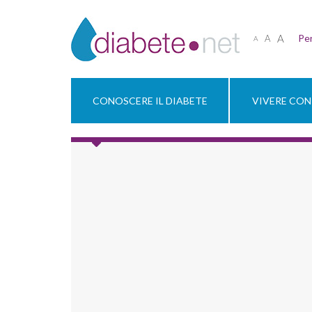
A
Per
A
A
CONOSCERE IL DIABETE
VIVERE CON 