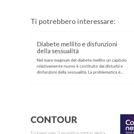
Ti potrebbero interessare:
Diabete mellito e disfunzioni
della sessualità
Nel mare magnum del diabete mellito un capitolo
relativamente nuovo è costituito dai disturbi e
disfunzioni della sessualità. La problematica è
emersa in maniera coinvolgente pochi anni fa, in
coincidenza con la disponibilità dei farmaci per il
trattamento della disfunzione erettile maschile.
L’impatto sociale e psicologico di tale novità ha
aperto strade nuove, già note agli addetti …
CONTOUR
Sistemi per il monitoraggio della