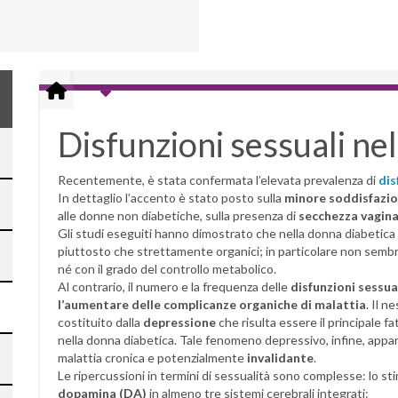
Disfunzioni sessuali ne
Recentemente, è stata confermata l’elevata prevalenza di
dis
In dettaglio l’accento è stato posto sulla
minore soddisfazio
alle donne non diabetiche, sulla presenza di
secchezza vagina
Gli studi eseguiti hanno dimostrato che nella donna diabetica 
piuttosto che strettamente organici; in particolare non sembra 
né con il grado del controllo metabolico.
Al contrario, il numero e la frequenza delle
disfunzioni sessu
l’aumentare delle complicanze organiche di malattia
. Il n
costituito dalla
depressione
che risulta essere il principale 
nella donna diabetica. Tale fenomeno depressivo, infine, appar
malattia cronica e potenzialmente
invalidante
.
Le ripercussioni in termini di sessualità sono complesse: lo st
dopamina (DA)
in almeno tre sistemi cerebrali integrati: