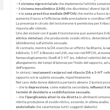
– il
sistema nigrostriatale
che implementa l’attività somatom
– il
sistema mesolimbico (LHA)
che discrimina i diversi tipi di
– e la
zona preottica mediale (MPOA)
che mette a fuoco la m
aumenta il tasso e l’efficienza della prestazione e coordina i rifl
La presenza in circolo del testoterone è permissiva per il rilas
risposta allo stimolo.
Uno dei sistemi con il quale il testoterone può aumentare il ri
nitrico sintetasi
, che producendo ossido nitrico, determina il 
(disinibente) sull’attività sessuale.
Al contrario, mentre la DA esercita un effetto facilitante, la
se
inibitorio. 5-HT è liberato nel LHA, ma non nel MPOA, al mo
farmacologicamente i livelli di 5-HT (es. inibitori selettivi del
allungamento dei tempi di latenza per l’inizio del rapporto, ad 
dell’orgasmo.
In sintesi, i
mutamenti reciproci nel rilascio DA e 5-HT
nell
rapporto e/o la sazietà sessuale, rispettivamente.
Nel caso della donna diabetica pertanto almeno 2 ipotesi pos
– che la
depressione
, come malattia secondaria,
influenzi il
termini di desiderio e soddisfazione sessuale
;
– che
l’iperglicemia alteri in via diretta
(o altrimenti ormon
ridotta produzione di ossido nitrico, essendo, in ultima analisi
endoteliale
che caratterizza tutti i soggetti diabetici.