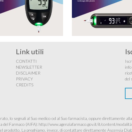
Link utili
Is
CONTATTI
Iscr
NEWSLETTER
info
DISCLAIMER
rice
PRIVACY
del 
CREDITS
ato, lo segnali al Suo medico od al Suo farmacista, oppure direttamente alla
ana del Farmaco (AIFA):
http://www.agenziafarmaco.gov.it/it/content/modalità
à del prodotto, La preghiamo, invece, di contattare direttamente Ascensia Dia