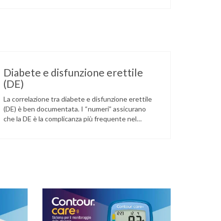
Diabete e disfunzione erettile
(DE)
La correlazione tra diabete e disfunzione erettile
(DE) è ben documentata. I “numeri” assicurano
che la DE è la complicanza più frequente nel
maschio diabetico. Colpisce ad ogni età e
nell’adulto è spesso il sintomo di esordio della
malattia diabetica. Infatti, le due condizioni sono
così strettamente correlate che la disfunzione
erettile è il sintomo d’esordio nel …