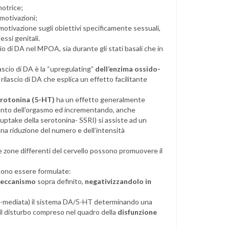
otrice;
 motivazioni;
otivazione sugli obiettivi specificamente sessuali,
essi genitali.
cio di DA nel MPOA, sia durante gli stati basali che in
lascio di DA è la “upregulating”
dell’enzima ossido-
rilascio di DA che esplica un effetto facilitante
rotonina (5-HT)
ha un effetto generalmente
mento dell’orgasmo ed incrementando, anche
 reuptake della serotonina- SSRI) si assiste ad un
una riduzione del numero e dell’intensità
e zone differenti del cervello possono promuovere il
sono essere formulate:
 meccanismo
sopra definito,
negativizzandolo in
o-mediata) il sistema DA/5-HT determinando una
, il disturbo compreso nel quadro della
disfunzione