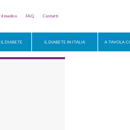
 il medico
FAQ
Contatti
IL DIABETE
IL DIABETE IN ITALIA
A TAVOLA CO