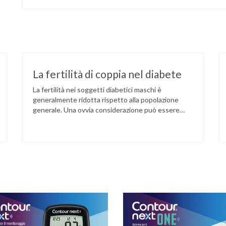
La fertilità di coppia nel diabete
La fertilità nei soggetti diabetici maschi è
generalmente ridotta rispetto alla popolazione
generale. Una ovvia considerazione può essere
tratta riflettendo sulla prevalenza di disfunzione
erettile (DE) nei diabetici. Tuttavia, altri motivi
indicano come la fertilità possa essere un problema
per gli uomini con il diabete. Prescindendo dalla DE
e dalle complicanze correlate alla neuropatia
autonomica, …