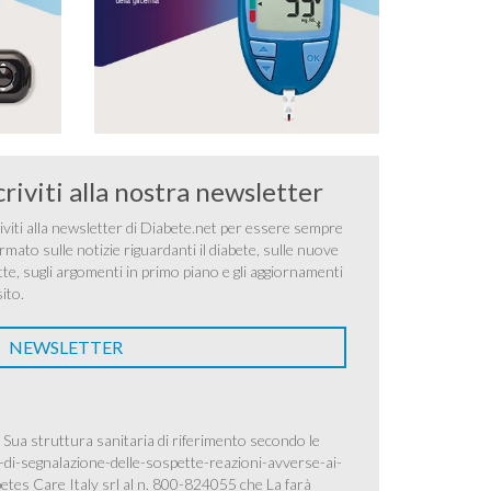
criviti alla nostra newsletter
iviti alla newsletter di Diabete.net per essere sempre
rmato sulle notizie riguardanti il diabete, sulle nuove
tte, sugli argomenti in primo piano e gli aggiornamenti
sito.
NEWSLETTER
 Sua struttura sanitaria di riferimento secondo le
-di-segnalazione-delle-sospette-reazioni-avverse-ai-
betes Care Italy srl al n. 800-824055 che La farà