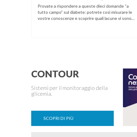
Provate a rispondere a queste dieci domande “a
tutto campo” sul diabete: potrete così misurare le
vostre conoscenze e scoprire quali lacune vi sono
nella vostra informazione sanitaria. 1) Decidete di
andare a giocare a tennis, ma, misurando la vostra
glicemia prima della partita, notate che è
particolarmente alta. Affrontate ugualmente lo
sforzo? a) sì, …
CONTOUR
Sistemi per il monitoraggio della
glicemia.
SCOPRI DI PIÙ