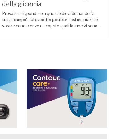
della glicemia
Provate a rispondere a queste dieci domande “a
tutto campo” sul diabete: potrete così misurare le
vostre conoscenze e scoprire quali lacune vi sono
nella vostra informazione sanitaria. 1)
L’automonitoraggio glicemico permette al
diabetologo di: a) Avere delle verifiche periodiche
della adeguatezza dello schema terapeutico e/o
alimentare in atto b) Identificare situazioni a
rischio (es. ipoglicemie …