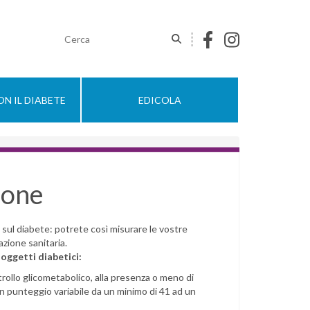
N IL DIABETE
EDICOLA
ione
sul diabete: potrete così misurare le vostre
azione sanitaria.
soggetti diabetici:
ntrollo glicometabolico, alla presenza o meno di
un punteggio variabile da un minimo di 41 ad un