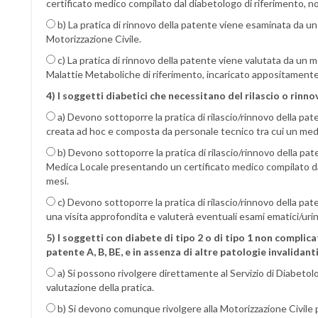
certificato medico compilato dal diabetologo di riferimento, 
b) La pratica di rinnovo della patente viene esaminata da u
Motorizzazione Civile.
c) La pratica di rinnovo della patente viene valutata da un m
Malattie Metaboliche di riferimento, incaricato appositamen
4) I soggetti diabetici che necessitano del rilascio o rinno
a) Devono sottoporre la pratica di rilascio/rinnovo della p
creata ad hoc e composta da personale tecnico tra cui un me
b) Devono sottoporre la pratica di rilascio/rinnovo della pa
Medica Locale presentando un certificato medico compilato da
mesi.
c) Devono sottoporre la pratica di rilascio/rinnovo della pate
una visita approfondita e valuterà eventuali esami ematici/uri
5) I soggetti con diabete di tipo 2 o di tipo 1 non complic
patente A, B, BE, e in assenza di altre patologie invalidant
a) Si possono rivolgere direttamente al Servizio di Diabetolo
valutazione della pratica.
b) Si devono comunque rivolgere alla Motorizzazione Civile pe