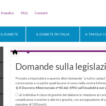
 il medico
FAQ
Contatti
IL DIABETE
IL DIABETE IN ITALIA
A TAVOLA CO
Domande sulla legislaz
Provate a rispondere a queste dieci domande “a tutto campo” 
conoscenze e scoprire quali lacune vi sono nella vostra inform
1) Il Decreto Ministeriale n°43 del 1992 sull’invalidità nei 
a) Individua 4 classi di gravità del diabete in relazione al co
complicanze croniche e alla loro gravità, con assegnazione di 
massimo di 100 punti.