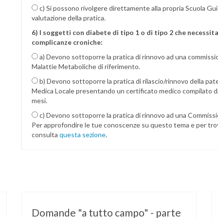
c) Si possono rivolgere direttamente alla propria Scuola Gui
valutazione della pratica.
6) I soggetti con diabete di tipo 1 o di tipo 2 che necessit
complicanze croniche:
a) Devono sottoporre la pratica di rinnovo ad una commission
Malattie Metaboliche di riferimento.
b) Devono sottoporre la pratica di rilascio/rinnovo della pa
Medica Locale presentando un certificato medico compilato da
mesi.
c) Devono sottoporre la pratica di rinnovo ad una Commission
Per approfondire le tue conoscenze su questo tema e per tro
consulta
questa sezione
.
Domande "a tutto campo" - parte