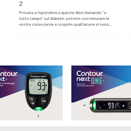
2
Provate a rispondere a queste dieci domande “a
tutto campo” sul diabete: potrete così misurare le
vostre conoscenze e scoprire quali lacune vi sono
nella vostra informazione sanitaria. 1) Quale fra
questi alimenti della famiglia dei latticini va assunto
con più moderazione? a) Latte b) Yogurt c)
Formaggio 2) Qual è il peso ideale per una …