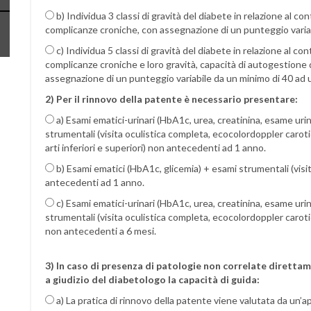
b) Individua 3 classi di gravità del diabete in relazione al c
complicanze croniche, con assegnazione di un punteggio varia
c) Individua 5 classi di gravità del diabete in relazione al c
complicanze croniche e loro gravità, capacità di autogestione 
assegnazione di un punteggio variabile da un minimo di 40 ad 
2) Per il rinnovo della patente è necessario presentare:
a) Esami ematici-urinari (HbA1c, urea, creatinina, esame ur
strumentali (visita oculistica completa, ecocolordoppler carot
arti inferiori e superiori) non antecedenti ad 1 anno.
b) Esami ematici (HbA1c, glicemia) + esami strumentali (visit
antecedenti ad 1 anno.
c) Esami ematici-urinari (HbA1c, urea, creatinina, esame ur
strumentali (visita oculistica completa, ecocolordoppler caroti
non antecedenti a 6 mesi.
3) In caso di presenza di patologie non correlate dirett
a giudizio del diabetologo la capacità di guida:
a) La pratica di rinnovo della patente viene valutata da u