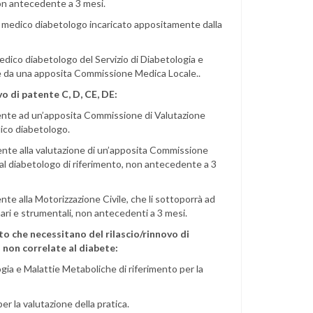
non antecedente a 3 mesi.
n medico diabetologo incaricato appositamente dalla
edico diabetologo del Servizio di Diabetologia e
te da una apposita Commissione Medica Locale..
vo di patente C, D, CE, DE:
atente ad un’apposita Commissione di Valutazione
dico diabetologo.
tente alla valutazione di un’apposita Commissione
l diabetologo di riferimento, non antecedente a 3
nte alla Motorizzazione Civile, che li sottoporrà ad
nari e strumentali, non antecedenti a 3 mesi.
ato che necessitano del rilascio/rinnovo di
i non correlate al diabete:
gia e Malattie Metaboliche di riferimento per la
r la valutazione della pratica.