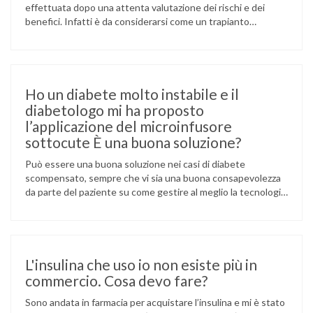
effettuata dopo una attenta valutazione dei rischi e dei
benefici. Infatti è da considerarsi come un trapianto
d’organo, ma con procedure meno invasive dal punto di vista
chirurgico. Richiede dunque somministrazione di farmaci
immunosoppressori anti-rigetto. Inoltre, purtroppo anche
con il trapianto delle insule si può …
Ho un diabete molto instabile e il
diabetologo mi ha proposto
l’applicazione del microinfusore
sottocute È una buona soluzione?
Può essere una buona soluzione nei casi di diabete
scompensato, sempre che vi sia una buona consapevolezza
da parte del paziente su come gestire al meglio la tecnologia.
Il microinfusore, infatti, consente di erogare insulina rapida
in micro boli, con una secrezione insulinica continua di base
simile a quella pancreatica, rendendo anche più semplice
l’erogazione …
L'insulina che uso io non esiste più in
commercio. Cosa devo fare?
Sono andata in farmacia per acquistare l’insulina e mi è stato