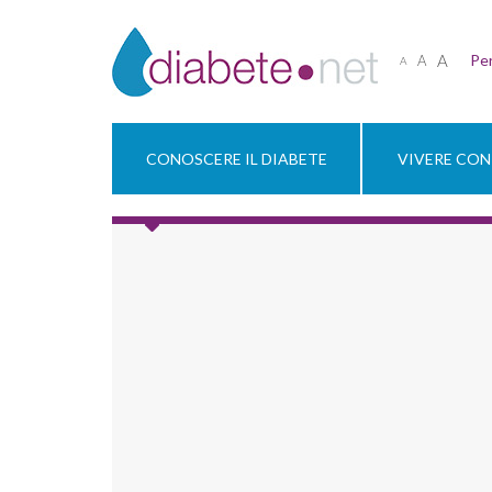
A
Per
A
A
CONOSCERE IL DIABETE
VIVERE CON 