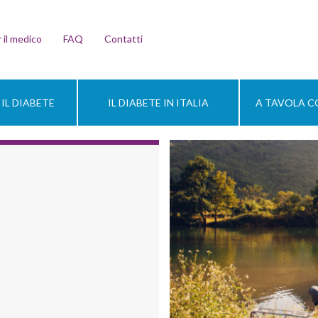
 il medico
FAQ
Contatti
IL DIABETE
IL DIABETE IN ITALIA
A TAVOLA CO