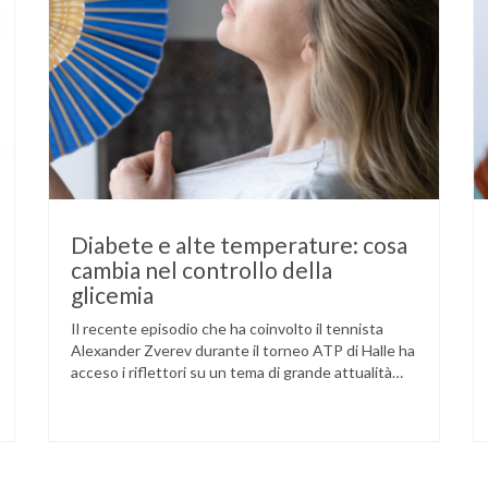
Diabete e alte temperature: cosa
cambia nel controllo della
glicemia
Il recente episodio che ha coinvolto il tennista
Alexander Zverev durante il torneo ATP di Halle ha
acceso i riflettori su un tema di grande attualità
per chi convive con il diabete. L’atleta, che ha il
diabete di tipo 1, ha raccontato che un’anomalia
nella rilevazione del sensore di monitoraggio del
glucosio lo aveva portato …