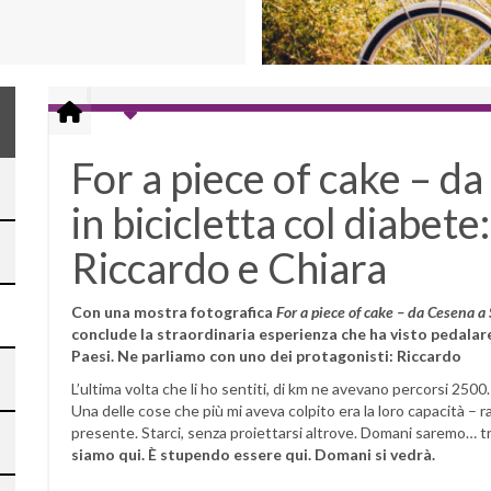
For a piece of cake – d
in bicicletta col diabete:
Riccardo e Chiara
Con una mostra fotografica
For a piece of cake – da Cesena a 
conclude la straordinaria esperienza che ha visto pedala
Paesi. Ne parliamo con uno dei protagonisti: Riccardo
L’ultima volta che li ho sentiti, di km ne avevano percorsi 2500.
Una delle cose che più mi aveva colpito era la loro capacità – r
presente. Starci, senza proiettarsi altrove. Domani saremo…
siamo qui. È stupendo essere qui. Domani si vedrà.