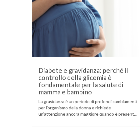
Diabete e gravidanza: perché il
controllo della glicemia è
fondamentale per la salute di
mamma e bambino
La gravidanza è un periodo di profondi cambiamenti
per l’organismo della donna e richiede
un’attenzione ancora maggiore quando è presente
il diabete. Che la condizione fosse già nota prima
del concepimento, come nel caso del diabete di
tipo 1 o di tipo 2, oppure compaia per la prima volta
durante la gestazione (diabete gestazionale),