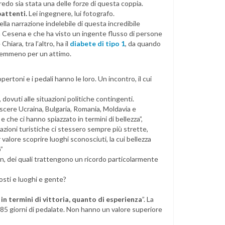
edo sia stata una delle forze di questa coppia.
battenti.
Lei ingegnere, lui fotografo.
lla narrazione indelebile di questa incredibile
a Cesena e che ha visto un ingente flusso di persone
hiara, tra l’altro, ha il
diabete di tipo 1
, da quando
e nemmeno per un attimo.
ertoni e i pedali hanno le loro. Un incontro, il cui
, dovuti alle situazioni politiche contingenti.
scere Ucraina, Bulgaria, Romania, Moldavia e
che ci hanno spiazzato in termini di bellezza”,
zioni turistiche ci stessero sempre più strette,
alore scoprire luoghi sconosciuti, la cui bellezza
o”
an, dei quali trattengono un ricordo particolarmente
osti e luoghi e gente?
in termini di vittoria, quanto di esperienza
”. La
 385 giorni di pedalate. Non hanno un valore superiore