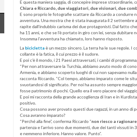
E questa maniera saggia, di concepire imprese straordinarie, cr
Chiara e Riccardo, due viaggiatori, due visionari, due com
E sono proprio le fotografie scattare da Riccardo a condurre ne
avventura. Una mostra che è stata inaugurata il 2 settembre 
rapite dall’indubbio carisma dei due protagonisti. Dal fatto che C
ha 11 anni, e che se l’è portato in giro con lei, senza dubitar
Insomma l’avventura ha chiamato, loro hanno risposto.
La
bicicletta
è un mezzo sincero. La terra ha le sue regole. I cop
collante è la fatica, il cui prezzo è il sudore.
E poi c’è il mondo, i 21 Paesi attraversati, i cambi di programma
“Per non attraversare la Turchia, abbiamo avuto modo di cono
Armenia, e abbiamo scoperto luoghi di cui non sapevamo nulla e 
racconta Riccardo. “Col tempo, abbiamo imparato come le situa
svuotandosi di significato. Per noi ha assunto sempre maggior v
fosse patrimonio di pochi. Quello era il vero piacere del viaggi
E poi mi racconta della grande accoglienza di Iran e in Kurdist
positivo.
Cosa possono aver provato questi due ragazzi, in un anno di p
Cosa avranno imparato?
“Perché alla fine”, conferma Riccardo “
non riesco a ragionare 
partenza e l’arrivo sono due momenti, due dei tanti vissuti in
e nemmeno inferiore. Hanno valore. Punto”.