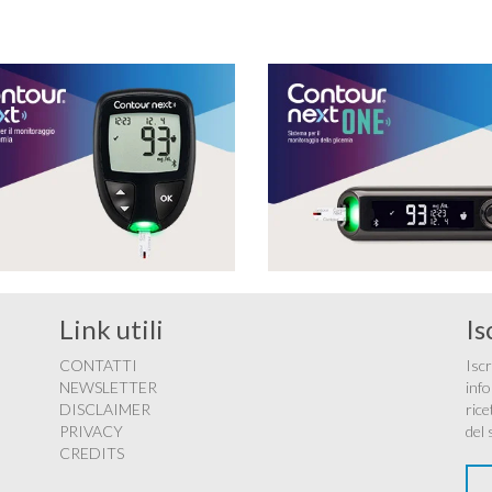
Link utili
Is
CONTATTI
Iscr
NEWSLETTER
info
DISCLAIMER
rice
PRIVACY
del 
CREDITS