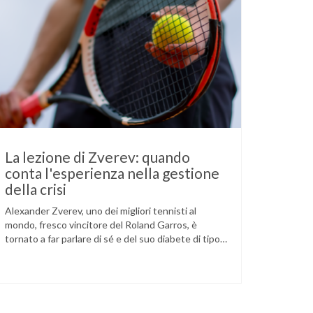
La lezione di Zverev: quando
conta l'esperienza nella gestione
della crisi
Alexander Zverev, uno dei migliori tennisti al
mondo, fresco vincitore del Roland Garros, è
tornato a far parlare di sé e del suo diabete di tipo
1 dopo la semifinale del torneo di Halle, persa
contro Taylor Fritz. Il tennista tedesco ha
raccontato che un malfunzionamento del sensore
per il monitoraggio continuo del glucosio (CGM) …