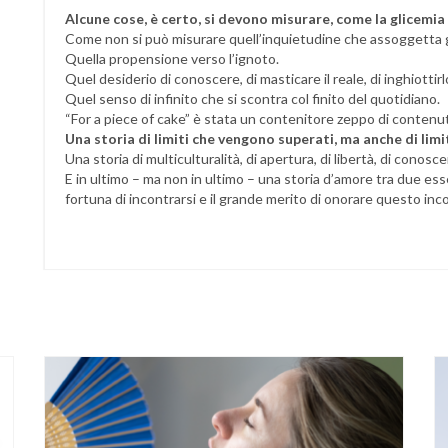
Alcune cose, è certo, si devono misurare, come la glicemia 
Come non si può misurare quell’inquietudine che assoggetta gr
Quella propensione verso l’ignoto.
Quel desiderio di conoscere, di masticare il reale, di inghiottirlo
Quel senso di infinito che si scontra col finito del quotidiano.
“For a piece of cake” è stata un contenitore zeppo di contenuto
Una storia di limiti che vengono superati, ma anche di limiti 
Una storia di multiculturalità, di apertura, di libertà, di conosc
E in ultimo – ma non in ultimo – una storia d’amore tra due e
fortuna di incontrarsi e il grande merito di onorare questo inc