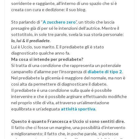
sorridente e raggiante, all’interno di uno spazio che si è
creata con cura e dedizione: il suo blog.
Sto parlando di “
A zucchero zero
”, un titolo che lascia
presagire già di per sé le intenzioni dell’autrice. Mentre il
sottotitolo, in sole tre parole, svela la sua storia personale:
Io, lui & il prediadete
.
Lui è Uccio, suo marito. E il prediabete gli è stato
diagnosticato qualche anno fa.
Ma cosa si intende per prediabete?
Si tratta di una condizione che rappresenta un potenziale
campanello d’allarme per l’insorgenza di
diabete di tipo 2
.
Nel prediabete la glicemia è maggiore del normale, ma non è
così alta da permettere di diagnosticare il diabete.
Il prediabete è una condizione sulla quale è possibile
intervenire e che è possibile arginare effettuando modifiche
nel proprio stile di vita, attraverso un’alimentazione
equilibrata e un’adeguata
attività sportiva
.
Questo è quanto Francesca e Uccio si sono sentiti dire.
Il fatto che ci fosse un margine, una possibilità d’intervento
e miglioramento; il fatto che, in poche parole, si potesse