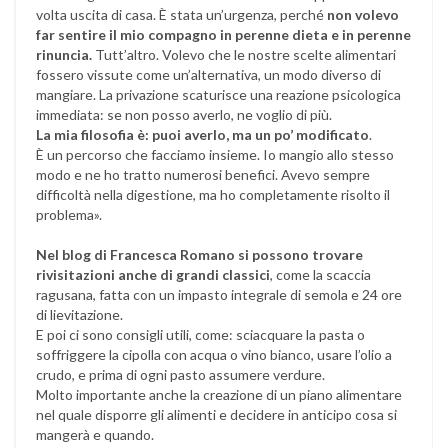
volta uscita di casa. È stata un’urgenza, perché
non volevo
far sentire il mio compagno in perenne dieta e in perenne
rinuncia.
Tutt’altro. Volevo che le nostre scelte alimentari
fossero vissute come un’alternativa, un modo diverso di
mangiare. La privazione scaturisce una reazione psicologica
immediata: se non posso averlo, ne voglio di più.
La mia filosofia è: puoi averlo, ma un po’ modificato
.
È un percorso che facciamo insieme. Io mangio allo stesso
modo e ne ho tratto numerosi benefici. Avevo sempre
difficoltà nella digestione, ma ho completamente risolto il
problema».
Nel blog di Francesca Romano si possono trovare
rivisitazioni anche di grandi classici
, come la scaccia
ragusana, fatta con un impasto integrale di semola e 24 ore
di lievitazione.
E poi ci sono consigli utili, come: sciacquare la pasta o
soffriggere la cipolla con acqua o vino bianco, usare l’olio a
crudo, e prima di ogni pasto assumere verdure.
Molto importante anche la creazione di un piano alimentare
nel quale disporre gli alimenti e decidere in anticipo cosa si
mangerà e quando.