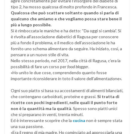
agire concretamente per evitare l’insorgere del diabete di
tipo 2, ha mosso qualcosa di molto profondo in Francesca.
Qualcosa che può scattare soltanto quando si parla di
qualcuno che amiamo e che vogliamo possa stare bene il
più a lungo possibile.
Si è rimboccata le maniche e ha detto: “Da oggi si cambia”. Si
è rivolta all’associazione diabetici di Ragusa per conoscere
più a fondo il problema, e il medico dell’associazione le ha
fornito uno schema alimentare da seguire. Ha iniziato, così, a
pensare a un nuovo stile di vita.
Nello stesso periodo, nel 2017, nella città di Ragusa, c’era la
possibilità di fare un corso per
food blogger
.
«Ho unito le due cose, comprendendo quanto fosse
importante riconsiderare in toto il valore dell’alimentazione».
Ogni suo piatto si basa su accostamenti di alimenti bilanciati,
che contengano carboidrati, proteine e grassi.
Si tratta di
ricette con pochi ingredienti, nelle quali il punto forte
non è la quantità ma la qualità
. Spesso sono piatti unici
che si preparano in venti, trenta minuti.
Ed è interessante scoprire che la
cucina
non è sempre stata
una sua passione.
«Era il regno di mia madre. Ho cominciato ad approcciarla una