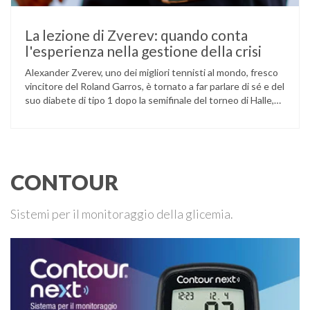
La lezione di Zverev: quando conta
l'esperienza nella gestione della crisi
Alexander Zverev, uno dei migliori tennisti al mondo, fresco
vincitore del Roland Garros, è tornato a far parlare di sé e del
suo diabete di tipo 1 dopo la semifinale del torneo di Halle,
persa contro Taylor Fritz. Il tennista tedesco ha raccontato
che un malfunzionamento del sensore per il monitoraggio
continuo del glucosio (CGM) …
CONTOUR
Sistemi per il monitoraggio della glicemia.