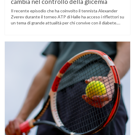
cambia nel controllo della glicemia
Il recente episodio che ha coinvolto il tennista Alexander
Zverev durante il torneo ATP di Halle ha acceso i riflettori su
un tema di grande attualità per chi convive con il diabete.
L’atleta, che ha il diabete di tipo 1, ha raccontato che
un’anomalia nella rilevazione del sensore di monitoraggio del
glucosio lo aveva portato …