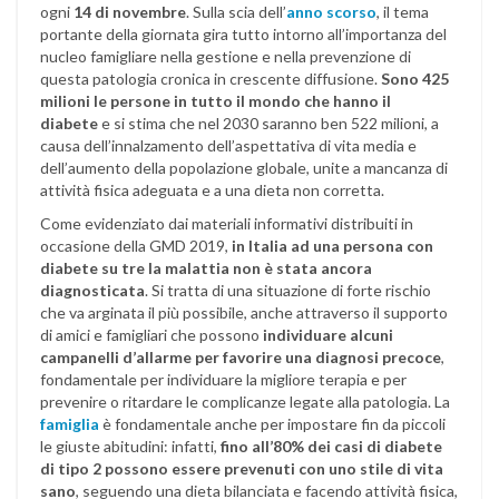
ogni
14 di novembre
. Sulla scia dell’
anno scorso
, il tema
portante della giornata gira tutto intorno all’importanza del
nucleo famigliare nella gestione e nella prevenzione di
questa patologia cronica in crescente diffusione.
Sono 425
milioni le persone in tutto il mondo che hanno il
diabete
e si stima che nel 2030 saranno ben 522 milioni, a
causa dell’innalzamento dell’aspettativa di vita media e
dell’aumento della popolazione globale, unite a mancanza di
attività fisica adeguata e a una dieta non corretta.
Come evidenziato dai materiali informativi distribuiti in
occasione della GMD 2019,
in Italia ad una persona con
diabete su tre la malattia non è stata ancora
diagnosticata
. Si tratta di una situazione di forte rischio
che va arginata il più possibile, anche attraverso il supporto
di amici e famigliari che possono
individuare alcuni
campanelli d’allarme per favorire una diagnosi precoce
,
fondamentale per individuare la migliore terapia e per
prevenire o ritardare le complicanze legate alla patologia. La
famiglia
è fondamentale anche per impostare fin da piccoli
le giuste abitudini: infatti,
fino all’80% dei casi di diabete
di tipo 2 possono essere prevenuti
con uno stile di vita
sano
, seguendo una dieta bilanciata e facendo attività fisica,