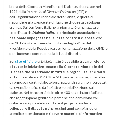
L’idea della Giornata Mondiale del Diabete, che nasce nel
1991 dalla
International Diabetes Federation
(IDF) e
dall’Organizzazione Mondiale della Sanità, è quella di
rispondere alla crescente diffusione di questa patologia
cronica. Sul territorio italiano la giornata è organizzata e
coordinata da
Diabete Italia
, la principale associazione
nazionale impegnata nella lotta contro il diabete
, che
nel 2017 è stata premiata con la medaglia d’oro del
Presidente della Repubblica per l’organizzazione della GMD e
per l’impegno continuo nella lotta al diabete.
Sul
sito ufficiale
di
Diabete Italia
è possibile trovare
l’elenco
di tutte le iniziative legate alla Giornata Mondiale del
Diabete che si terranno in tutte le regioni italiane dal 4
al 17 novembre 2019
. Oltre 500 piazze, farmacie, consultori
e i principali centri diabetologici nazionali saranno interessati
da eventi benefici e da iniziative sensibilizzazione sul
diabete. Nei banchetti delle oltre 400 associazioni italiane
che raggruppano genitori o persone che convivono col
diabete sarà possibile
valutare il proprio rischio di
sviluppare il diabete nei prossimi anni
compilando un
semplice questionario e
ricevere materiale informativo