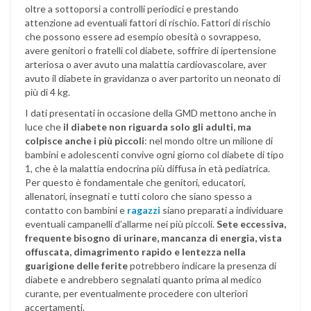
oltre a sottoporsi a controlli periodici e prestando
attenzione ad eventuali fattori di rischio. Fattori di rischio
che possono essere ad esempio obesità o sovrappeso,
avere genitori o fratelli col diabete, soffrire di ipertensione
arteriosa o aver avuto una malattia cardiovascolare, aver
avuto il diabete in gravidanza o aver partorito un neonato di
più di 4 kg.
I dati presentati in occasione della GMD mettono anche in
luce che
il diabete non riguarda solo gli adulti, ma
colpisce anche i più piccoli
: nel mondo oltre un milione di
bambini e adolescenti convive ogni giorno col diabete di tipo
1, che è la malattia endocrina più diffusa in età pediatrica.
Per questo è fondamentale che genitori, educatori,
allenatori, insegnati e tutti coloro che siano spesso a
contatto con bambini e
ragazzi
siano preparati a individuare
eventuali campanelli d’allarme nei più piccoli.
Sete eccessiva,
frequente bisogno di urinare, mancanza di energia, vista
offuscata, dimagrimento rapido e lentezza nella
guarigione delle ferite
potrebbero indicare la presenza di
diabete e andrebbero segnalati quanto prima al medico
curante, per eventualmente procedere con ulteriori
accertamenti.