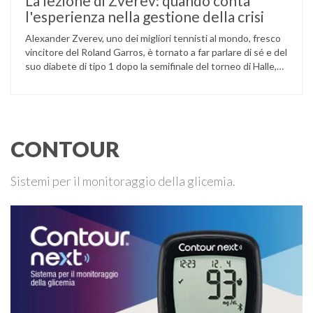
La lezione di Zverev: quando conta
l'esperienza nella gestione della crisi
Alexander Zverev, uno dei migliori tennisti al mondo, fresco
vincitore del Roland Garros, è tornato a far parlare di sé e del
suo diabete di tipo 1 dopo la semifinale del torneo di Halle,
persa contro Taylor Fritz. Il tennista tedesco ha raccontato
che un malfunzionamento del sensore per il monitoraggio
continuo del glucosio (CGM) …
CONTOUR
Sistemi per il monitoraggio della glicemia.