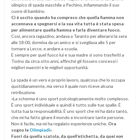
olimpico di spada maschile a Pechino, infiammando il suo
cuore di bambino.
Ci è uscito quando ha compreso che quella fiamma non
accennava a spegnersi e la sua vita tutta è stata spesa
per alimentare quella fiamma e farla diventare fuoco
.
Così, ancora ragazzino, andava a Taranto per allenarsi la sera
alle 18:00, dormiva da un amico e si svegliava alle 5 per
tornare a Lecce, e andare a scuola.
E sempre per quel fuoco lui e sua madre si sono trasferiti a
Torino da circa otto anni, affinché gli fossero concessi i
migliori maestri e le migliori opportunità.
La spada è un vero e proprio lavoro, qualcosa che lo occupa
quotidianamente, ma verso il quale non riceve alcuna
retribuzione.
«La scherma è uno sport psicologicamente molto complesso.
È uno sport individuale e quindi è tutto sulle tue spalle. È
tutta tua la responsabilità. È uno sport che mi ha dato tanto,
che mi ha fatto girare il mondo e incontrare tante persone.
Non è facile, ma mi ha regalato esperienze uniche.
Ora
sogno le
Olimpiadi
».
Fuori da quella scatola, da quell’etichetta, da quei
non