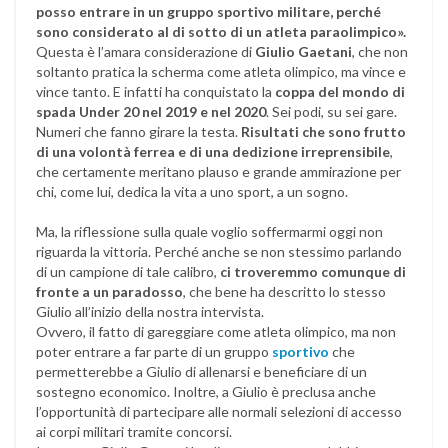
posso entrare in un gruppo sportivo militare, perché
sono considerato al di sotto di un atleta paraolimpico».
Questa è l’amara considerazione di
Giulio Gaetani
, che non
soltanto pratica la scherma come atleta olimpico, ma vince e
vince tanto. E infatti ha conquistato la
coppa del mondo di
spada Under 20 nel 2019 e nel 2020
. Sei podi, su sei gare.
Numeri che fanno girare la testa.
Risultati che sono frutto
di una volontà ferrea e di una dedizione irreprensibile
,
che certamente meritano plauso e grande ammirazione per
chi, come lui, dedica la vita a uno sport, a un sogno.
Ma, la riflessione sulla quale voglio soffermarmi oggi non
riguarda la vittoria. Perché anche se non stessimo parlando
di un campione di tale calibro,
ci troveremmo comunque di
fronte a un paradosso
, che bene ha descritto lo stesso
Giulio all’inizio della nostra intervista.
Ovvero, il fatto di gareggiare come atleta olimpico, ma non
poter entrare a far parte di un gruppo
sportivo
che
permetterebbe a Giulio di allenarsi e beneficiare di un
sostegno economico. Inoltre, a Giulio è preclusa anche
l’opportunità di partecipare alle normali selezioni di accesso
ai corpi militari tramite concorsi.