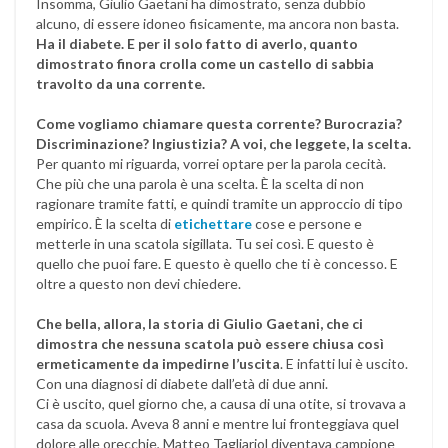
Insomma, Giulio Gaetani ha dimostrato, senza dubbio
alcuno, di essere idoneo fisicamente, ma ancora non basta.
Ha il diabete. E per il solo fatto di averlo, quanto
dimostrato finora crolla come un castello di sabbia
travolto da una corrente.
Come vogliamo chiamare questa corrente? Burocrazia?
Discriminazione? Ingiustizia? A voi, che leggete, la scelta.
Per quanto mi riguarda, vorrei optare per la parola cecità.
Che più che una parola è una scelta. È la scelta di non
ragionare tramite fatti, e quindi tramite un approccio di tipo
empirico. È la scelta di
etichettare
cose e persone e
metterle in una scatola sigillata. Tu sei così. E questo è
quello che puoi fare. E questo è quello che ti è concesso. E
oltre a questo non devi chiedere.
Che bella, allora, la storia di Giulio Gaetani, che ci
dimostra che nessuna scatola può essere chiusa così
ermeticamente da impedirne l’uscita
. E infatti lui è uscito.
Con una diagnosi di diabete dall’età di due anni.
Ci è uscito, quel giorno che, a causa di una otite, si trovava a
casa da scuola. Aveva 8 anni e mentre lui fronteggiava quel
dolore alle orecchie, Matteo Tagliariol diventava campione