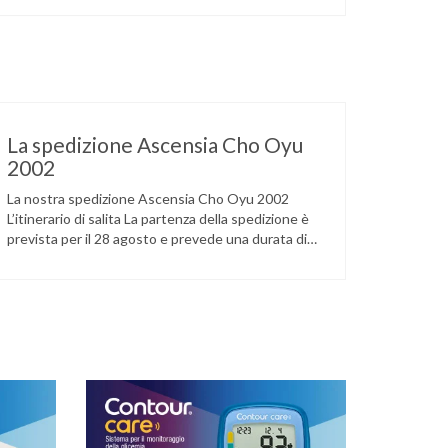
La spedizione Ascensia Cho Oyu
2002
La nostra spedizione Ascensia Cho Oyu 2002
L’itinerario di salita La partenza della spedizione è
prevista per il 28 agosto e prevede una durata di
otto settimane nel periodo post-monsonico
settembre/ottobre 2002. Dall’Italia si partirà alla
volta del Tibet, via Katmandu, Nepal. Dopo un
avvicinamento graduale di una dozzina di giorni: da
Lhasa (3800 m), …