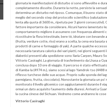
giornata le manifestazioni di disturbo si sono affievolite e dur
completamente dissolte. Durante la notte, persiste la sensazi
determina un disturbo nel riposo. Comunque, il buono stato di
meglio del secondo step del protocollo scientifico (valutazione 
lenta alla quota di 3600 m., ripetuta per 3 giorni consecutivi). 
fattore importante da considerare. Alcuni hanno lamentato legger
comportamento migliore è assumere con frequenza alimenti come
ricostituire la flora intestinale, bere tè, idratare con bevande a
(frutta, verdure cotte, riso) erano a scelta, la cena era basata 
prodotti di carne e formaggio di yak). A parte qualche eccesso
necessaria taratura calorica dei vari piatti, nei giorni seguenti 
diabetici presenti alla spedizione sono Ilaria Carpen, Mauro So
Vittorio Casiraghi. La giornata di trasferimento da Lhasa a Gyan
conclusa dopo 10 ore di viaggio. Il percorso è stato effettuato 
di Kamba-la (4974 m.), siamo scesi al lago Yamdrok-tso (4488 m.
riflesso turchese delle sue acque. Proprio sulla sponda del lag
parmigiano, frutta, cioccolato). Nonostante la giornata un po’
monitorato il livello glicemico con aggiustamenti durante il viag
ormai un dato acquisito l’aumento della diuresi. Arrivati a Gya
la cucina cinese del Sichuan. Vedremo come andranno le cose n
Vittorio Casiraghi