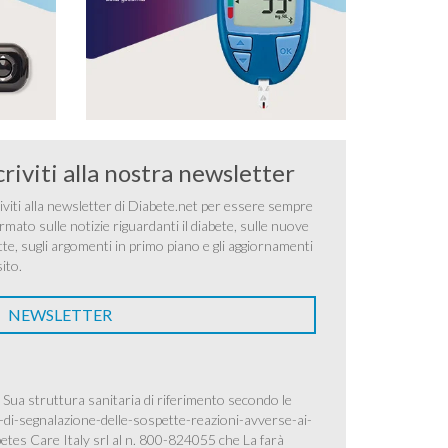
criviti alla nostra newsletter
iviti alla newsletter di Diabete.net per essere sempre
rmato sulle notizie riguardanti il diabete, sulle nuove
tte, sugli argomenti in primo piano e gli aggiornamenti
sito.
NEWSLETTER
 Sua struttura sanitaria di riferimento secondo le
-di-segnalazione-delle-sospette-reazioni-avverse-ai-
betes Care Italy srl al n. 800-824055 che La farà