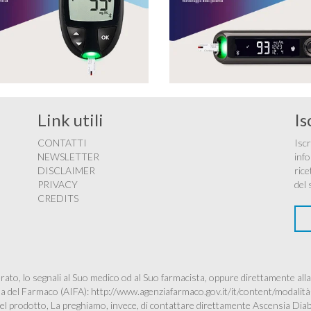
Link utili
Is
CONTATTI
Iscr
NEWSLETTER
info
DISCLAIMER
rice
PRIVACY
del 
CREDITS
ato, lo segnali al Suo medico od al Suo farmacista, oppure direttamente alla
ana del Farmaco (AIFA):
http://www.agenziafarmaco.gov.it/it/content/modalità
à del prodotto, La preghiamo, invece, di contattare direttamente Ascensia Dia