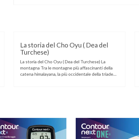
La storia del Cho Oyu ( Dea del
Turchese)
La storia del Cho Oyu ( Dea del Turchese) La
montagna Tra le montagne più affascinanti della
catena himalayana, la più occidentale della triade
che racchiude la Madre della Valle o dei Venti (il
Chomolungma o Monte Everest), la Dea della
Pietra Turchese si eleva lungo il confine nepalese-
tibetano anticipando per il viaggiatore che giunga
…