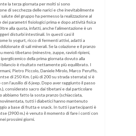
ante la terza giornata per molti si sono
one di secchezza delle narici e che inevitabilmente
 salute del gruppo ha permesso la realizzazione al
dei parametri fisiologici prima e dopo attività fisica
Oltre alla quota, infatti, anche l’alimentazione è un
i disturbi intestinali. In questi casi il
 lo yogurt, ricco di fermenti attivi, adatti a
ddizionate di sali minerali. Se la colazione e il pranzo
su menù tibetano (minestre, zuppe, ravioli ripieni,
 iperglicemico della prima giornata dovuto alla
il bilancio è risultato nettamente più equilibrato. I
rmani, Pietro Piccolo, Daniele Mirolo, Marco Peruffo,
tse di 250 Km. ( più di 200 su strada sterrata) si è
con l’ausilio di 6 jeep. Dopo aver raggiunto il passo
), considerato sacro dai tibetani e dal particolare
o abbiamo fatto la sosta pranzo (schiacciata,
 movimentata, tutti i diabetici hanno mantenuto
gio a base di frutta e snack. In tutti i partecipanti è
ntse (3900 m.) è venuto il momento di fare i conti con
ei prossimi giorni.