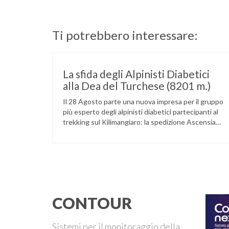
Ti potrebbero interessare:
La sfida degli Alpinisti Diabetici
alla Dea del Turchese (8201 m.)
Il 28 Agosto parte una nuova impresa per il gruppo
più esperto degli alpinisti diabetici partecipanti al
trekking sul Kilimangiaro: la spedizione Ascensia
Cho Oyo 2002. La spedizione è stata organizzata
dall’ADIQ (Alpinisti Diabetici in Quota) ed è
composta da sei alpinisti diabetici, da un’équipe
medica e da un gruppo di alpinisti non diabetici.
Raggiungerà …
CONTOUR
Sistemi per il monitoraggio della