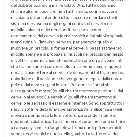
del diabete quando è mal regolato. Anzitutto dobbiamo
chiarire alcune cose che non tutti sanno, sennò davvero
rischiamo di non intenderci. Così occorre ricordare che il
sistema nervoso ha degli organi centrali (il cervello e il
midollo spinale) e dei nervi periferici che escono
direttamente dal cervello (nervi cranici) o dal midollo spinale
(nervi spinali). L’impulso nervoso, per esempio quello di
muovere un braccio, si forma nel cervello, passa attraverso il
midollo spinale e si propaga ai muscoli del braccio per mezzo
di sottili filamenti, chiamati nervi, che sono un po’ come i fili
che trasportano la corrente elettrica. Sono sempre questi
nervi a trasmettere al cervello le sensazioni tattili, termiche,
dolorifiche e di posizione che vengono recepite dalla nostra
pelle e dai nostri organi interni. Per questo i nervi si
distinguono in motori (quelli che trasmettono gli impulsi dal
cervello ai muscoli) e sensitivi (quelli che trasmettono al
cervello le sensazioni esterne e interne). Sono soprattutto i
nervi a soffrire della lunga persistenza della glicemia a livelli
elevati e per questo la loro sofferenza prende il nome di
neuropatia diabetica. Tutti i nervi del corpo possono soffrire
a causa di glicemie a lungo elevate, ma quelli più vulnerabili
sono i nervi cranici e quelli delle gambe. La sofferenza dei