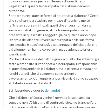
possono comparire per la sofferenza di questi nervi
vegetativi. È questa la neuropatia del sistema nervoso
autonomo.
Sono frequenti queste forme di neuropatia diabetica? Certo
che se si vanno a studiare per mezzo di tecniche molto
raffinate i suoi segni iniziali, quelli che ancora non danno
sensazioni di alcun genere, allora la neuropatia risulta
presente in quasi tutti i soggetti già da qualche anno dopo
l’esordio del diabete. Invece la neuropatia nella sua forma
sintomatica è quasi esclusivo appannaggio dei diabetici che
più a lungo non hanno corretto in modo adeguato la loro
iperglicemia.
Poiché il discorso è del tutto uguale a quello che abbiamo già
fatto a proposito di retinopatia e neuropatia, il responsabile
di questi malanni non è il diabete, ma la glicemia elevata per
lunghi periodi, che si comporta come un lento
avvelenamento. Correggere la iperglicemia è come spezzare
al diabete i suoi temibili dardi.
Sai rispondere a queste
domande
?
Che il diabete ci faccia venire il nervoso lo sappiamo da
tempo e non c’è bisogno di sentircelo dire, me è anche l’ora
di imparare quali siano gli effetti sul nostro sistema nervoso