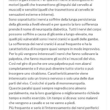
motori (quelli che trasmettono gli impulsi dal cervello ai
muscoli) e sensitivi (quelli che trasmettono al cervello le
sensazioni esterne e interne).
Sono soprattutto i nervi a soffrire della lunga persistenza
della glicemia a livelli elevati e per questo la loro sofferenza
prende il nome di neuropatia diabetica. Tutti i nervi del corpo
possono soffrire a causa di glicemie a lungo elevate, ma
quelli più vulnerabili sono i nervi cranici e quelli delle gambe.
La sofferenza dei nervi cranici è assai frequente e ha la
caratteristica di insorgere quasi sempre in modo improvviso.
Per lo più vengono interessati i nervi che fanno sollevare la
palpebra, che fanno muovere gli occhi e i muscoli del viso.
Così nel giro di poche ore una palpebra può non alzarsi
completamente o il viso può divenire tutto storto o può
insorgere uno strabismo. Caratteristicamente viene
interessato solo un tronco nervoso o solo una delle due
parti del viso. Cosicché si parla di mononeuropatia.
Queste paralisi quasi sempre regrediscono almeno
parzialmente, ma la loro guarigione o miglioramento richiede
tempo e molto esercizio. Un tempo si diceva: sono malanni
che vengono a cavallo e se ne vanno a piedi.
Più frequente e serio è l’interessamento dei nervi periferici