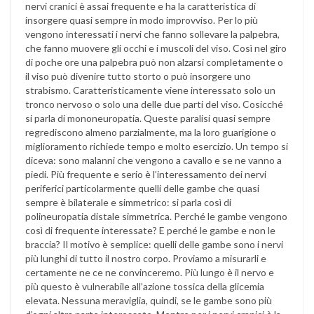
nervi cranici è assai frequente e ha la caratteristica di
insorgere quasi sempre in modo improvviso. Per lo più
vengono interessati i nervi che fanno sollevare la palpebra,
che fanno muovere gli occhi e i muscoli del viso. Così nel giro
di poche ore una palpebra può non alzarsi completamente o
il viso può divenire tutto storto o può insorgere uno
strabismo. Caratteristicamente viene interessato solo un
tronco nervoso o solo una delle due parti del viso. Cosicché
si parla di mononeuropatia. Queste paralisi quasi sempre
regrediscono almeno parzialmente, ma la loro guarigione o
miglioramento richiede tempo e molto esercizio. Un tempo si
diceva: sono malanni che vengono a cavallo e se ne vanno a
piedi. Più frequente e serio è l’interessamento dei nervi
periferici particolarmente quelli delle gambe che quasi
sempre è bilaterale e simmetrico: si parla così di
polineuropatia distale simmetrica. Perché le gambe vengono
così di frequente interessate? E perché le gambe e non le
braccia? Il motivo è semplice: quelli delle gambe sono i nervi
più lunghi di tutto il nostro corpo. Proviamo a misurarli e
certamente ne ce ne convinceremo. Più lungo è il nervo e
più questo è vulnerabile all’azione tossica della glicemia
elevata. Nessuna meraviglia, quindi, se le gambe sono più