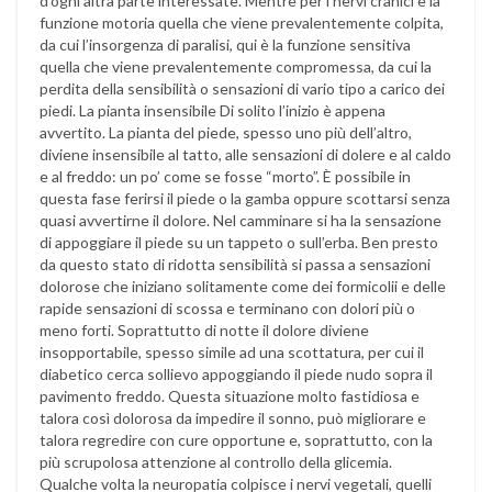
d’ogni altra parte interessate. Mentre per i nervi cranici è la
funzione motoria quella che viene prevalentemente colpita,
da cui l’insorgenza di paralisi, qui è la funzione sensitiva
quella che viene prevalentemente compromessa, da cui la
perdita della sensibilità o sensazioni di vario tipo a carico dei
piedi. La pianta insensibile Di solito l’inizio è appena
avvertito. La pianta del piede, spesso uno più dell’altro,
diviene insensibile al tatto, alle sensazioni di dolere e al caldo
e al freddo: un po’ come se fosse “morto”. È possibile in
questa fase ferirsi il piede o la gamba oppure scottarsi senza
quasi avvertirne il dolore. Nel camminare si ha la sensazione
di appoggiare il piede su un tappeto o sull’erba. Ben presto
da questo stato di ridotta sensibilità si passa a sensazioni
dolorose che iniziano solitamente come dei formicolii e delle
rapide sensazioni di scossa e terminano con dolori più o
meno forti. Soprattutto di notte il dolore diviene
insopportabile, spesso simile ad una scottatura, per cui il
diabetico cerca sollievo appoggiando il piede nudo sopra il
pavimento freddo. Questa situazione molto fastidiosa e
talora così dolorosa da impedire il sonno, può migliorare e
talora regredire con cure opportune e, soprattutto, con la
più scrupolosa attenzione al controllo della glicemia.
Qualche volta la neuropatia colpisce i nervi vegetali, quelli