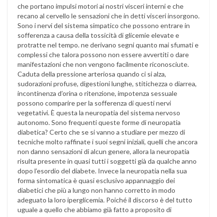
che portano impulsi motori ai nostri visceri interni e che
recano al cervello le sensazioni che in detti visceri insorgono.
Sono i nervi del sistema simpatico che possono entrare in
sofferenza a causa della tossicità di glicemie elevate e
protratte nel tempo. ne derivano segni quanto mai sfumati e
complessi che talora possono non essere avvertiti o dare
manifestazioni che non vengono facilmente riconosciute.
Caduta della pressione arteriosa quando ci si alza,
sudorazioni profuse, digestioni lunghe, stitichezza o diarrea,
incontinenza d’orina o ritenzione, impotenza sessuale
possono comparire per la sofferenza di questi nervi
vegetativi. È questa la neuropatia del sistema nervoso
autonomo. Sono frequenti queste forme di neuropatia
diabetica? Certo che se si vanno a studiare per mezzo di
tecniche molto raffinate i suoi segni iniziali, quelli che ancora
non danno sensazioni di alcun genere, allora la neuropatia
risulta presente in quasi tutti i soggetti già da qualche anno
dopo l’esordio del diabete. Invece la neuropatia nella sua
forma sintomatica è quasi esclusivo appannaggio dei
diabetici che più a lungo non hanno corretto in modo
adeguato la loro iperglicemia. Poiché il discorso è del tutto
uguale a quello che abbiamo già fatto a proposito di