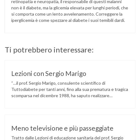
retinopatia e neuropatia, il responsabile di questi malanni
non è il diabete, ma la glicemia elevata per lunghi periodi, che
si comporta come un lento avvelenamento. Correggere la
iperglicemia è come spezzare al diabete i suoi temibili dardi.
Ti potrebbero interessare:
Lezioni con Sergio Marigo
“…il prof. Sergio Marigo, consulente scientifico di
Tuttodiabete per tanti anni, fino alla sua prematura e tragica
scomparsa nel dicembre 1988, ha saputo realizzare
stupende inchieste e pungenti articoli sulle inutili oltre che
penose situazioni che i giovani diabetici dovevano e
continuano ad affrontare. Ed è stato proprio questo suo
slancio a galvanizzarci tutti, a …
Meno televisione e più passeggiate
Tratto dalle Lezioni di educazione sanitaria del prof. Sergio