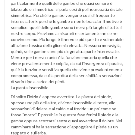
particolarmente quelli delle gambe che quasi sempre è
bilaterale e simmetrico: si parla così di polineuropatia distale
simmetrica. Perché le gambe vengono così di frequente
interessate? E perché le gambe e non le braccia? Il motivo è
semplice: quelli delle gambe sono i nervi più lunghi di tutto il
nostro corpo. Proviamo a misurarli e certamente ne ce ne
convinceremo. Più lungo è il nervo e più questo è vulnerabile
all’azione tossica della glicemia elevata. Nessuna meraviglia,
quindi, se le gambe sono più d’ogni altra parte interessate.
Mentre per i nervi cranici è la funzione motoria quella che
viene prevalentemente colpita, da cui l’insorgenza di paralisi,
qui è la funzione sensitiva quella che viene prevalentemente
compromessa, da cui la perdita della sensibilità o sensazioni
di vario tipo a carico dei piedi.
La pianta insensibile
Di solito l’inizio è appena avvertito. La pianta del piede,
spesso uno più dell’altro, diviene insensibile al tatto, alle
sensazioni di dolere e al caldo e al freddo: un po’ come se
fosse “morto”. È possibile in questa fase ferirsi il piede o la
gamba oppure scottarsi senza quasi avvertirne il dolore. Nel
camminare si ha la sensazione di appoggiare il piede su un
tappeto o sull’erba.