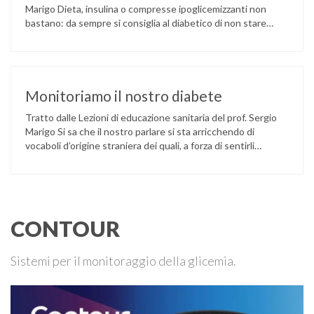
Marigo Dieta, insulina o compresse ipoglicemizzanti non
bastano: da sempre si consiglia al diabetico di non stare
fermo in poltrona davanti alla televisione ma di muoversi,
camminare, andare in bicicletta, fare gite, ginnastica, fare
sport. Questo messaggio è così importante che non c’è
libro di …
Monitoriamo il nostro diabete
Tratto dalle Lezioni di educazione sanitaria del prof. Sergio
Marigo Si sa che il nostro parlare si sta arricchendo di
vocaboli d’origine straniera dei quali, a forza di sentirli
ripetere, spesso perdiamo il giusto significato. Uno di questi
è il verbo monitorare. Esso significa tenere sotto controllo
costante qualcosa che può modificarsi nel tempo: per …
CONTOUR
Sistemi per il monitoraggio della glicemia.