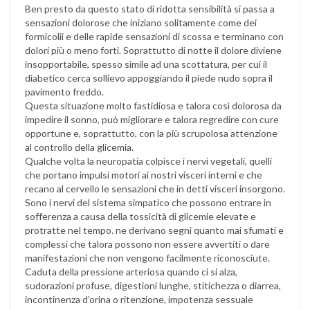
Ben presto da questo stato di ridotta sensibilità si passa a
sensazioni dolorose che iniziano solitamente come dei
formicolii e delle rapide sensazioni di scossa e terminano con
dolori più o meno forti. Soprattutto di notte il dolore diviene
insopportabile, spesso simile ad una scottatura, per cui il
diabetico cerca sollievo appoggiando il piede nudo sopra il
pavimento freddo.
Questa situazione molto fastidiosa e talora così dolorosa da
impedire il sonno, può migliorare e talora regredire con cure
opportune e, soprattutto, con la più scrupolosa attenzione
al controllo della glicemia.
Qualche volta la neuropatia colpisce i nervi vegetali, quelli
che portano impulsi motori ai nostri visceri interni e che
recano al cervello le sensazioni che in detti visceri insorgono.
Sono i nervi del sistema simpatico che possono entrare in
sofferenza a causa della tossicità di glicemie elevate e
protratte nel tempo. ne derivano segni quanto mai sfumati e
complessi che talora possono non essere avvertiti o dare
manifestazioni che non vengono facilmente riconosciute.
Caduta della pressione arteriosa quando ci si alza,
sudorazioni profuse, digestioni lunghe, stitichezza o diarrea,
incontinenza d’orina o ritenzione, impotenza sessuale