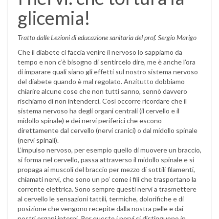
glicemia!
Tratto dalle Lezioni di educazione sanitaria del prof. Sergio Marigo
Che il diabete ci faccia venire il nervoso lo sappiamo da
tempo e non c’è bisogno di sentircelo dire, me è anche l’ora
di imparare quali siano gli effetti sul nostro sistema nervoso
del diabete quando è mal regolato. Anzitutto dobbiamo
chiarire alcune cose che non tutti sanno, sennò davvero
rischiamo di non intenderci. Così occorre ricordare che il
sistema nervoso ha degli organi centrali (il cervello e il
midollo spinale) e dei nervi periferici che escono
direttamente dal cervello (nervi cranici) o dal midollo spinale
(nervi spinali).
L’impulso nervoso, per esempio quello di muovere un braccio,
si forma nel cervello, passa attraverso il midollo spinale e si
propaga ai muscoli del braccio per mezzo di sottili filamenti,
chiamati nervi, che sono un po’ come i fili che trasportano la
corrente elettrica. Sono sempre questi nervi a trasmettere
al cervello le sensazioni tattili, termiche, dolorifiche e di
posizione che vengono recepite dalla nostra pelle e dai
nostri organi interni. Per questo i nervi si distinguono in