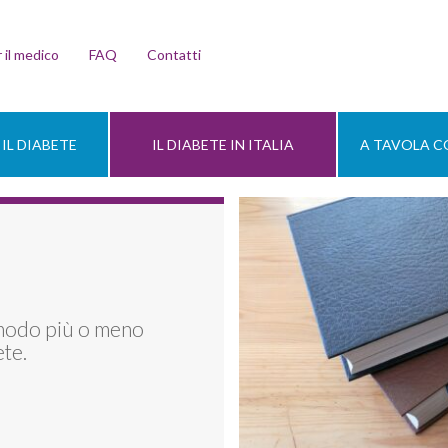
 il medico
FAQ
Contatti
IL DIABETE
IL DIABETE IN ITALIA
A TAVOLA CO
 modo più o meno
ete.