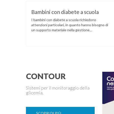
Bambini con diabete a scuola
I bambini con diabete a scuola richiedono
attenzioni particolari, in quanto hanno bisogno di
un supporto materiale nella gestione
dell’autocontrollo glicemico, elemento
fondamentale ed irrinunciabile. Nei confronti dei
bambini di qualsiasi età è indispensabile che la
scuola conosca il diabete di tipo 1, quali sono i suoi
rischi e gli accorgimenti per prevenirli, quali sono le
…
CONTOUR
Sistemi per il monitoraggio della
glicemia.
SCOPRI DI PIÙ