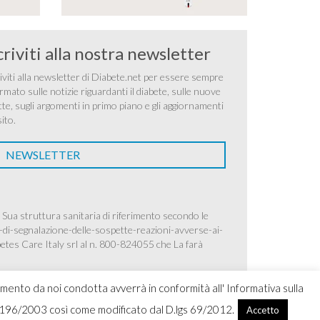
criviti alla nostra newsletter
iviti alla newsletter di Diabete.net per essere sempre
rmato sulle notizie riguardanti il diabete, sulle nuove
tte, sugli argomenti in primo piano e gli aggiornamenti
sito.
NEWSLETTER
 Sua struttura sanitaria di riferimento secondo le
-di-segnalazione-delle-sospette-reazioni-avverse-ai-
betes Care Italy srl al n. 800-824055 che La farà
amento da noi condotta avverrà in conformità all' Informativa sulla
.lgs 196/2003 così come modificato dal D.lgs 69/2012.
Accetto