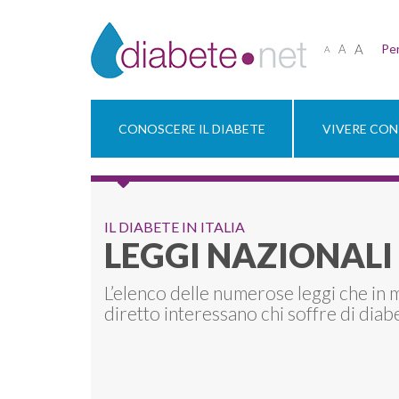
A
Per
A
A
CONOSCERE IL DIABETE
VIVERE CON 
IL DIABETE IN ITALIA
LEGGI NAZIONALI
L’elenco delle numerose leggi che in
diretto interessano chi soffre di diab