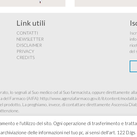
Link utili
Is
CONTATTI
Iscr
NEWSLETTER
info
DISCLAIMER
rice
PRIVACY
del 
CREDITS
ato, lo segnali al Suo medico od al Suo farmacista, oppure direttamente alla
ana del Farmaco (AIFA):
http://www.agenziafarmaco.gov.it/it/content/modalità
à del prodotto, La preghiamo, invece, di contattare direttamente Ascensia Dia
’attenzione.
namento e l'utilizzo del sito. Ogni operazione di trasferimento e tratt
 l'archiviazione delle informazioni nel tuo pc, ai sensi dell'art. 122 D