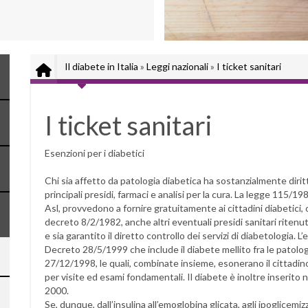
Il diabete in Italia
»
Leggi nazionali
»
I ticket sanitari
I ticket sanitari
Esenzioni per i diabetici
Chi sia affetto da patologia diabetica ha sostanzialmente diritto
principali presidi, farmaci e analisi per la cura. La legge 115/198
Asl, provvedono a fornire gratuitamente ai cittadini diabetici, ol
decreto 8/2/1982, anche altri eventuali presidi sanitari ritenut
e sia garantito il diretto controllo dei servizi di diabetologia.
Decreto 28/5/1999 che include il diabete mellito fra le patolog
27/12/1998, le quali, combinate insieme, esonerano il cittadino
per visite ed esami fondamentali. Il diabete è inoltre inserito
2000.
Se, dunque, dall’insulina all’emoglobina glicata, agli ipoglicemizzan