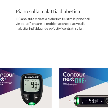
Piano sulla malattia diabetica
Il Piano sulla malattia diabetica illustra le principali
vie per affrontare le problematiche relative alla
malattia, individuando obiettivi centrati sulla
prevenzione, sulla diagnosi precoce, sulla gestione
della malattia e delle complicanze, sul
miglioramento dell’assistenza e degli esiti.
All’interno del Piano sono definiti obiettivi, generali
e specifici, strategie e linee di indirizzo prioritarie.
Vengono pure disegnate …