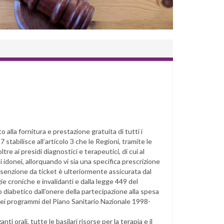
 alla fornitura e prestazione gratuita di tutti i
7 stabilisce all’articolo 3 che le Regioni, tramite le
tre ai presidi diagnostici e terapeutici, di cui al
i idonei, allorquando vi sia una specifica prescrizione
 L’esenzione da ticket è ulteriormente assicurata dal
ie croniche e invalidanti e dalla legge 449 del
 diabetico dall’onere della partecipazione alla spesa
 nei programmi del Piano Sanitario Nazionale 1998-
ti orali, tutte le basilari risorse per la terapia e il