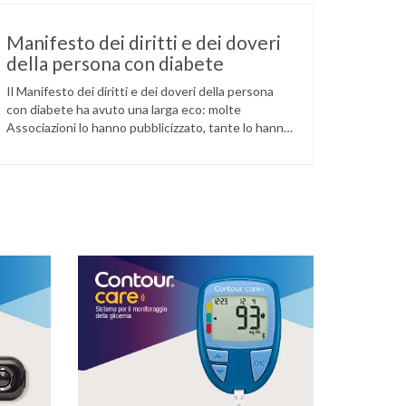
Manifesto dei diritti e dei doveri
della persona con diabete
Il Manifesto dei diritti e dei doveri della persona
con diabete ha avuto una larga eco: molte
Associazioni lo hanno pubblicizzato, tante lo hanno
utilizzato come strumento da usare nel dialogo con
l’Istituzione. Alcune hanno cercato di farlo recepire
dalla Regione (e perfino dalle ASL) sperando di
poter richiamare poi l’Istituzione all’impegno preso
(con scarso …