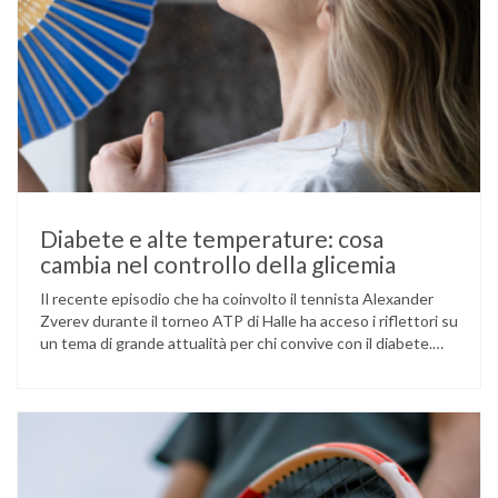
Diabete e alte temperature: cosa
cambia nel controllo della glicemia
Il recente episodio che ha coinvolto il tennista Alexander
Zverev durante il torneo ATP di Halle ha acceso i riflettori su
un tema di grande attualità per chi convive con il diabete.
L’atleta, che ha il diabete di tipo 1, ha raccontato che
un’anomalia nella rilevazione del sensore di monitoraggio del
glucosio lo aveva portato …