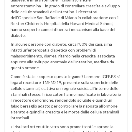
enterostaminina – in grado di controllare crescita e sviluppo
delle cellule staminali dell’intestino. I ricercatori
dell’Ospedale San Raffaele di Milano in collaborazione con il
Boston Children’s Hospital della Harvard Medical School,
hanno scoperto come influenza i meccanismi alla base del
diabete.
In alcune persone con diabete, circa l’80% dei casi, si ha
infatti un’enteropatia diabetica con problemi di
malassorbimento, diarrea, ritardo nella crescita, associata
appunto allo sviluppo anormale dell’intestino, mediata da
questo ormone.
Come è stato scoperto questo legame? L’ormone IGFBP3 si
lega al recettore TMEM219, presente sulla superficie delle
cellule staminali, e attiva un segnale suicida all’interno delle
staminali stesse. I ricercatori hanno modificato in laboratorio
il recettore dell’ormone, rendendolo solubile e quindi un
falso bersaglio adatto per controllare la risposta all’ormone
alterato e quindi la crescita e le morte delle cellule staminali
intestinali.
«I risultati ottenuti in vitro sono promettenti e aprono la