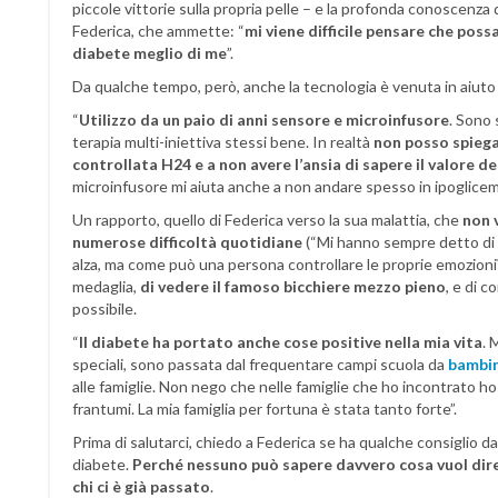
piccole vittorie sulla propria pelle – e la profonda conoscenza 
Federica, che ammette: “
mi viene difficile pensare che poss
diabete meglio di me
”.
Da qualche tempo, però, anche la tecnologia è venuta in aiuto 
“
Utilizzo da un paio di anni sensore e microinfusore
. Sono
terapia multi-iniettiva stessi bene. In realtà
non posso spiega
controllata H24 e a non avere l’ansia di sapere il valore de
microinfusore mi aiuta anche a non andare spesso in ipoglicemi
Un rapporto, quello di Federica verso la sua malattia, che
non 
numerose difficoltà quotidiane
(“Mi hanno sempre detto di n
alza, ma come può una persona controllare le proprie emozioni?”
medaglia,
di vedere il famoso bicchiere mezzo pieno
, e di 
possibile.
“
Il diabete ha portato anche cose positive nella mia vita
. 
speciali, sono passata dal frequentare campi scuola da
bambi
alle famiglie. Non nego che nelle famiglie che ho incontrato h
frantumi. La mia famiglia per fortuna è stata tanto forte”.
Prima di salutarci, chiedo a Federica se ha qualche consiglio da
diabete.
Perché nessuno può sapere davvero cosa vuol dir
chi ci è già passato
.