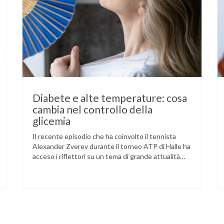
Diabete e alte temperature: cosa
cambia nel controllo della
glicemia
Il recente episodio che ha coinvolto il tennista
Alexander Zverev durante il torneo ATP di Halle ha
acceso i riflettori su un tema di grande attualità
per chi convive con il diabete. L’atleta, che ha il
diabete di tipo 1, ha raccontato che un’anomalia
nella rilevazione del sensore di monitoraggio del
glucosio lo aveva portato …