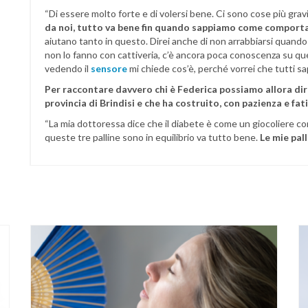
“Di essere molto forte e di volersi bene. Ci sono cose più gravi
da noi, tutto va bene fin quando sappiamo come comportar
aiutano tanto in questo. Direi anche di non arrabbiarsi quan
non lo fanno con cattiveria, c’è ancora poca conoscenza su q
vedendo il
sensore
mi chiede cos’è, perché vorrei che tutti sa
Per raccontare davvero chi è Federica possiamo allora dire 
provincia di Brindisi e che ha costruito, con pazienza e fa
“La mia dottoressa dice che il diabete è come un giocoliere con
queste tre palline sono in equilibrio va tutto bene.
Le mie pall