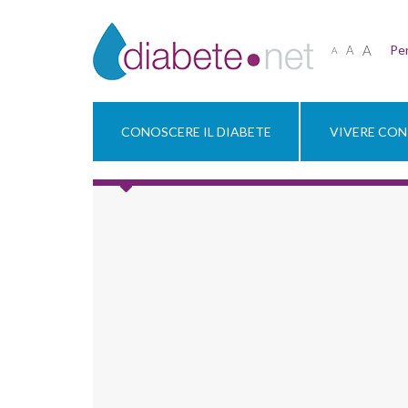
A
Per
A
A
CONOSCERE IL DIABETE
VIVERE CON 