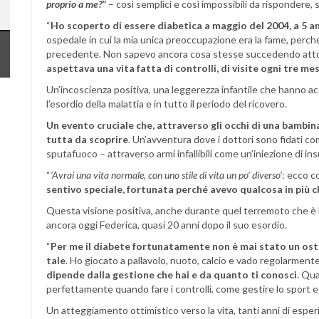
proprio a me?
”
– così semplici e così impossibili da rispondere
“
Ho scoperto di essere diabetica a maggio del 2004, a 5 a
ospedale in cui la mia unica preoccupazione era la fame, perché
precedente. Non sapevo ancora cosa stesse succedendo att
aspettava una vita fatta di controlli, di visite ogni tre mesi,
Un’incoscienza positiva, una leggerezza infantile che hanno 
l’esordio della malattia e in tutto il periodo del ricovero.
Un evento cruciale che, attraverso gli occhi di una bambin
tutta da scoprire
. Un’avventura dove i dottori sono fidati co
sputafuoco – attraverso armi infallibili come un’iniezione di insu
“
’Avrai una vita normale, con uno stile di vita un po’
diverso’
: ecco c
sentivo speciale, fortunata perché avevo qualcosa in più c
Questa visione positiva, anche durante quel terremoto che è 
ancora oggi Federica, quasi 20 anni dopo il suo esordio.
“
Per me il diabete fortunatamente non è mai stato un osta
tale
. Ho giocato a pallavolo, nuoto, calcio e vado regolarment
dipende dalla gestione che hai e da quanto ti conosci
. Qua
perfettamente quando fare i controlli, come gestire lo sport ed
Un atteggiamento ottimistico verso la vita, tanti anni di esperien