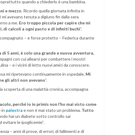
, soprattutto quando a chiederlo è una bambina.
nni e mezzo
. Ricordo quella giornata infinita in
 mi avevano tenuta a digiuno fin dalla sera
orno a me.
Ero troppo piccola per capire che mi
 di calcoli a ogni pasto e di infiniti buchi
”.
accompagnato – e forse protetto – Federica durante
a di 5 anni, è solo una grande e nuova avventura,
mpagni con cui allearsi per combattere i mostri
lina – e i vicini di letto nuovi amici da conoscere.
osa mi ripetevano continuamente in ospedale.
Mi
he gli altri non avevano
”.
la scoperta di una malattia cronica, accompagna
colo, perché io in primis non l’ho mai visto come
e in
palestra
e non è mai stato un problema.
Tutto
ndo hai un diabete sotto controllo sai
 evitare le ipoglicemie”
.
za – anni di prove, di errori, di fallimenti e di