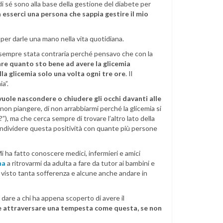
di sé sono alla base della gestione del diabete per
a esserci una persona che sappia gestire il mio
per darle una mano nella vita quotidiana.
 sempre stata contraria perché pensavo che con la
re quanto sto bene ad avere la glicemia
lla glicemia solo una volta ogni tre ore
. Il
a”.
vuole nascondere o chiudere gli occhi davanti alle
on piangere, di non arrabbiarmi perché la glicemia si
), ma che cerca sempre di trovare l’altro lato della
condividere questa positività con quante più persone
Mi ha fatto conoscere medici, infermieri e amici
na
a ritrovarmi da adulta a fare da tutor ai bambini e
o visto tanta sofferenza e alcune anche andare in
 dare a chi ha appena scoperto di avere il
e attraversare una tempesta come questa, se non