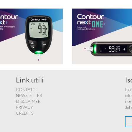
Link utili
Is
CONTATTI
Iscr
NEWSLETTER
info
DISCLAIMER
rice
PRIVACY
del 
CREDITS