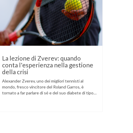
La lezione di Zverev: quando
conta l'esperienza nella gestione
della crisi
Alexander Zverev, uno dei migliori tennisti al
mondo, fresco vincitore del Roland Garros, è
tornato a far parlare di sé e del suo diabete di tipo
1 dopo la semifinale del torneo di Halle, persa
contro Taylor Fritz. Il tennista tedesco ha
raccontato che un malfunzionamento del sensore
per il monitoraggio continuo del glucosio (CGM) …