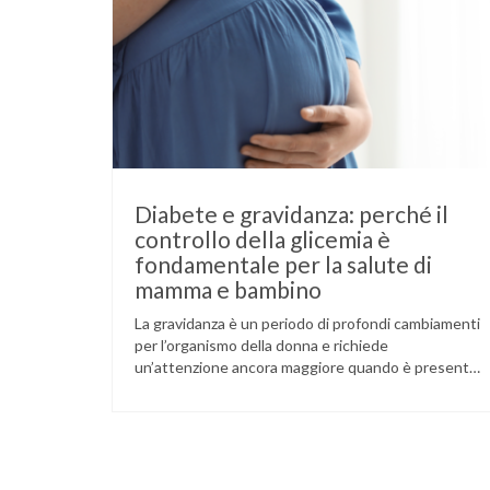
Diabete e gravidanza: perché il
controllo della glicemia è
fondamentale per la salute di
mamma e bambino
La gravidanza è un periodo di profondi cambiamenti
per l’organismo della donna e richiede
un’attenzione ancora maggiore quando è presente
il diabete. Che la condizione fosse già nota prima
del concepimento, come nel caso del diabete di
tipo 1 o di tipo 2, oppure compaia per la prima volta
durante la gestazione (diabete gestazionale),
mantenere …