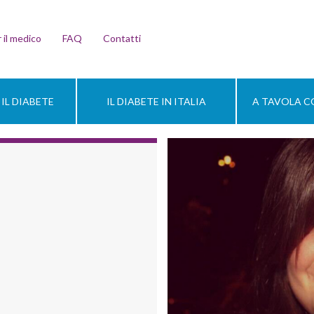
 il medico
FAQ
Contatti
IL DIABETE
IL DIABETE IN ITALIA
A TAVOLA CO