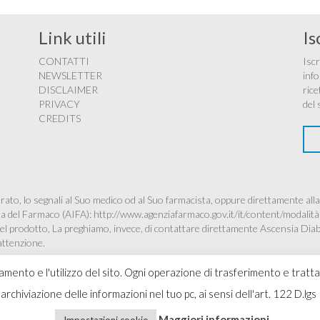
Link utili
Is
CONTATTI
Iscr
NEWSLETTER
info
DISCLAIMER
rice
PRIVACY
del 
CREDITS
ato, lo segnali al Suo medico od al Suo farmacista, oppure direttamente alla
ana del Farmaco (AIFA):
http://www.agenziafarmaco.gov.it/it/content/modalità
à del prodotto, La preghiamo, invece, di contattare direttamente Ascensia Dia
’attenzione.
namento e l'utilizzo del sito. Ogni operazione di trasferimento e tratt
 l'archiviazione delle informazioni nel tuo pc, ai sensi dell'art. 122 D
Copyr
Maggiori informazioni