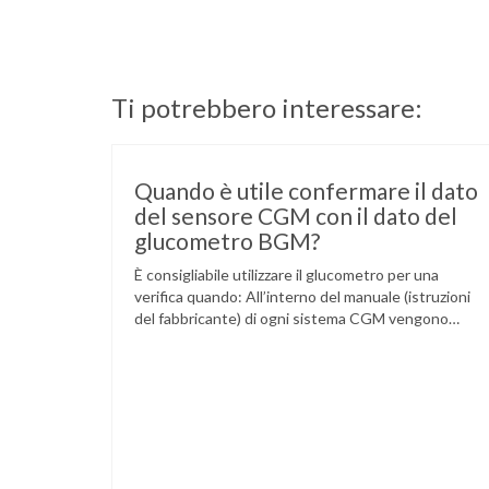
Ti potrebbero interessare:
Quando è utile confermare il dato
del sensore CGM con il dato del
glucometro BGM?
È consigliabile utilizzare il glucometro per una
verifica quando: All’interno del manuale (istruzioni
del fabbricante) di ogni sistema CGM vengono
indicate specifiche situazioni in cui può essere
necessario effettuare una glicemia capillare di
controllo.