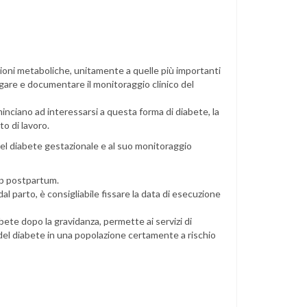
azioni metaboliche, unitamente a quelle più importanti
ogare e documentare il monitoraggio clinico del
minciano ad interessarsi a questa forma di diabete, la
o di lavoro.
o del diabete gestazionale e al suo monitoraggio
-up postpartum.
al parto, è consigliabile fissare la data di esecuzione
iabete dopo la gravidanza, permette ai servizi di
del diabete in una popolazione certamente a rischio