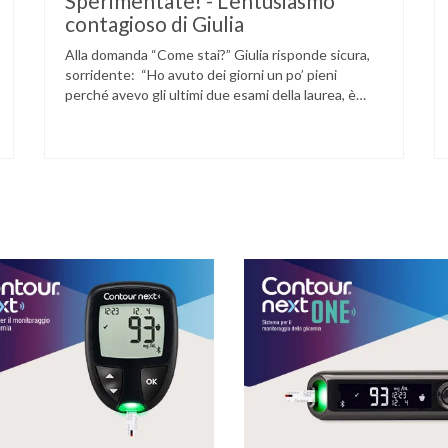
Sperimentate! - L’entusiasmo
contagioso di Giulia
Alla domanda “Come stai?” Giulia risponde sicura,
sorridente: “Ho avuto dei giorni un po’ pieni
perché avevo gli ultimi due esami della laurea, è
stata una settimana bella intensa! Però ho fatto
l’ultimo stamattina, dai mi sembra che sia andato
bene quindi adesso mi godo un po’ più di relax!” Se
questa risposta vi sembra …