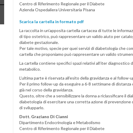
Centro di Riferimento Regionale per il Diabete
Azienda Ospedaliera Universitaria Pisana
Scarica la cartella in formato pdf
La raccolta in un’apposita cartella cartacea di tutte le inform
di tipo ostetrico, può rappresentare un valido aiuto per catal
diabete gestazionale.
Per tale motivo, specie per quei servizi di diabetologia che co
cartella che proponiamo può rappresentare un valido strument
La cartella contiene specifici spazi relativi all’iter diagnostic
metabolico.
L’ultima parte è riservata all’esito della gravidanza e al follow
Per il primo follow-up da eseguire a 6-8 settimane di distanza d
già nel corso della gravidanza.
Questo, oltre che a sensibilizzare la donna a riclassificare il d
diabetologia di esercitare una corretta azione di prevenzione 
di svilupparlo.
Dott. Graziano Di Cianni
Dipartimento Endocrinologia e Metabolismo
Centro di Riferimento Regionale per il Diabete