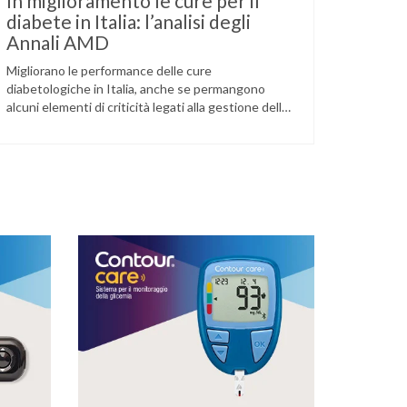
In miglioramento le cure per il
diabete in Italia: l’analisi degli
Annali AMD
Migliorano le performance delle cure
diabetologiche in Italia, anche se permangono
alcuni elementi di criticità legati alla gestione della
patologia e delle complicanze correlate: è quanto
emerge dagli ultimi Annali AMD, il report nazionale
più completo sull’assistenza diabetologica nel
nostro Paese realizzato ogni anno dall’Associazione
Medici Diabetologi. Il report, presentato lo scorso
23 maggio al …