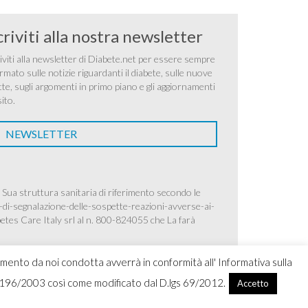
criviti alla nostra newsletter
iviti alla newsletter di Diabete.net per essere sempre
rmato sulle notizie riguardanti il diabete, sulle nuove
tte, sugli argomenti in primo piano e gli aggiornamenti
sito.
NEWSLETTER
 Sua struttura sanitaria di riferimento secondo le
-di-segnalazione-delle-sospette-reazioni-avverse-ai-
betes Care Italy srl al n. 800-824055 che La farà
amento da noi condotta avverrà in conformità all' Informativa sulla
.lgs 196/2003 così come modificato dal D.lgs 69/2012.
Accetto
ight 2026 Ascensia Diabetes Care Italy srl |
Credits