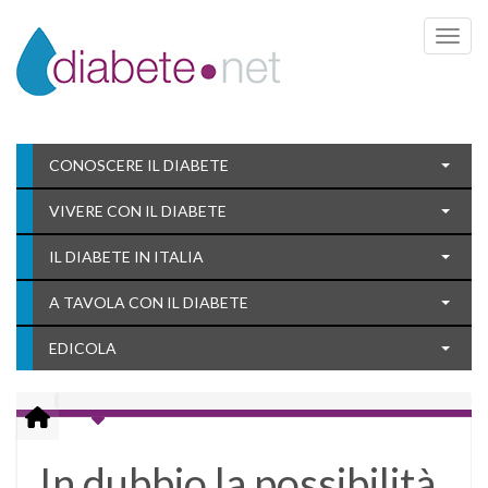
Toggle 
CONOSCERE IL DIABETE
VIVERE CON IL DIABETE
IL DIABETE IN ITALIA
A TAVOLA CON IL DIABETE
EDICOLA
In dubbio la possibilità