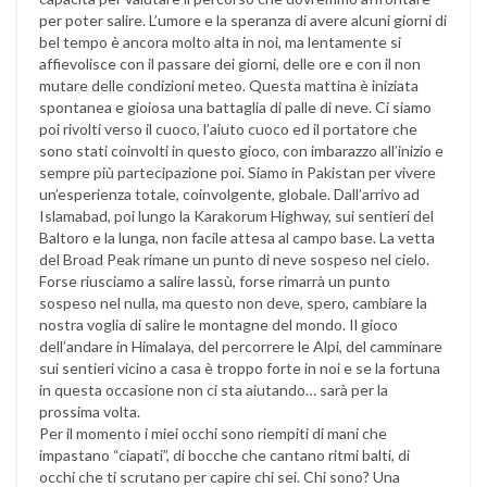
per poter salire. L’umore e la speranza di avere alcuni giorni di
bel tempo è ancora molto alta in noi, ma lentamente si
affievolisce con il passare dei giorni, delle ore e con il non
mutare delle condizioni meteo. Questa mattina è iniziata
spontanea e gioiosa una battaglia di palle di neve. Ci siamo
poi rivolti verso il cuoco, l’aiuto cuoco ed il portatore che
sono stati coinvolti in questo gioco, con imbarazzo all’inizio e
sempre più partecipazione poi. Siamo in Pakistan per vivere
un’esperienza totale, coinvolgente, globale. Dall’arrivo ad
Islamabad, poi lungo la Karakorum Highway, sui sentieri del
Baltoro e la lunga, non facile attesa al campo base. La vetta
del Broad Peak rimane un punto di neve sospeso nel cielo.
Forse riusciamo a salire lassù, forse rimarrà un punto
sospeso nel nulla, ma questo non deve, spero, cambiare la
nostra voglia di salire le montagne del mondo. Il gioco
dell’andare in Himalaya, del percorrere le Alpi, del camminare
sui sentieri vicino a casa è troppo forte in noi e se la fortuna
in questa occasione non ci sta aiutando… sarà per la
prossima volta.
Per il momento i miei occhi sono riempiti di mani che
impastano “ciapati”, di bocche che cantano ritmi balti, di
occhi che ti scrutano per capire chi sei. Chi sono? Una