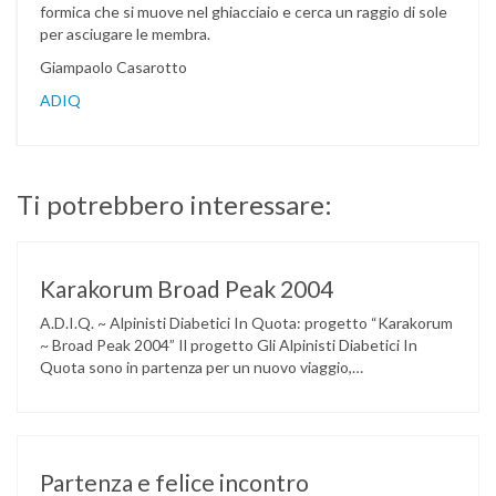
formica che si muove nel ghiacciaio e cerca un raggio di sole
per asciugare le membra.
Giampaolo Casarotto
ADIQ
Ti potrebbero interessare:
Karakorum Broad Peak 2004
A.D.I.Q. ~ Alpinisti Diabetici In Quota: progetto “Karakorum
~ Broad Peak 2004” Il progetto Gli Alpinisti Diabetici In
Quota sono in partenza per un nuovo viaggio,
instancabilmente ed immancabilmente verso un’altra
montagna. Dopo la felice esperienza vissuta in Tibet
nell’autunno del 2002, sul Cho Oyu, la Dea della Pietra
Turchese di 8201 metri nell’Himalya, zaino …
Partenza e felice incontro