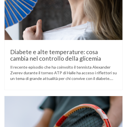
Diabete e alte temperature: cosa
cambia nel controllo della glicemia
Il recente episodio che ha coinvolto il tennista Alexander
Zverev durante il torneo ATP di Halle ha acceso i riflettori su
un tema di grande attualità per chi convive con il diabete.
L’atleta, che ha il diabete di tipo 1, ha raccontato che
un’anomalia nella rilevazione del sensore di monitoraggio del
glucosio lo aveva portato …