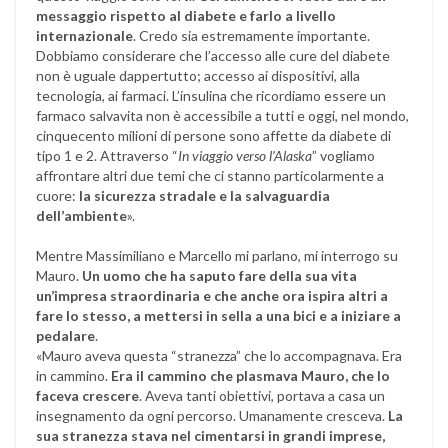
messaggio rispetto al diabete e farlo a livello
internazionale
. Credo sia estremamente importante.
Dobbiamo considerare che l’accesso alle cure del diabete
non è uguale dappertutto; accesso ai dispositivi, alla
tecnologia, ai farmaci. L’insulina che ricordiamo essere un
farmaco salvavita non è accessibile a tutti e oggi, nel mondo,
cinquecento milioni di persone sono affette da diabete di
tipo 1 e 2. Attraverso “
In viaggio verso l’Alaska
” vogliamo
affrontare altri due temi che ci stanno particolarmente a
cuore:
la sicurezza stradale e la salvaguardia
dell’ambiente
».
Mentre Massimiliano e Marcello mi parlano, mi interrogo su
Mauro.
Un uomo che ha saputo fare della sua vita
un’impresa straordinaria e che anche ora ispira altri a
fare lo stesso, a mettersi in sella a una bici e a iniziare a
pedalare
.
«Mauro aveva questa “stranezza” che lo accompagnava. Era
in cammino.
Era il cammino che plasmava Mauro, che lo
faceva crescere
. Aveva tanti obiettivi, portava a casa un
insegnamento da ogni percorso. Umanamente cresceva.
La
sua stranezza stava nel cimentarsi in grandi imprese,