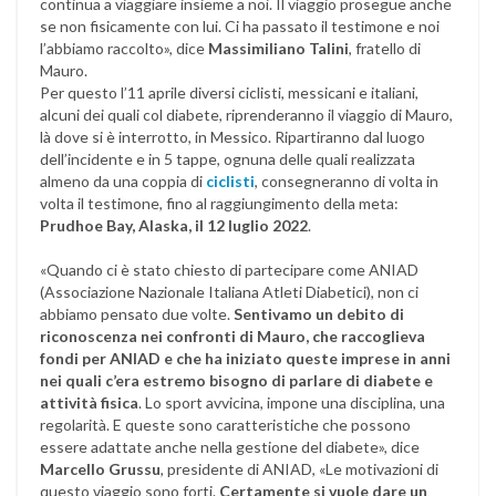
continua a viaggiare insieme a noi. Il viaggio prosegue anche
se non fisicamente con lui. Ci ha passato il testimone e noi
l’abbiamo raccolto», dice
Massimiliano Talini
, fratello di
Mauro.
Per questo l’11 aprile diversi ciclisti, messicani e italiani,
alcuni dei quali col diabete, riprenderanno il viaggio di Mauro,
là dove si è interrotto, in Messico. Ripartiranno dal luogo
dell’incidente e in 5 tappe, ognuna delle quali realizzata
almeno da una coppia di
ciclisti
, consegneranno di volta in
volta il testimone, fino al raggiungimento della meta:
Prudhoe Bay, Alaska, il 12 luglio 2022
.
«Quando ci è stato chiesto di partecipare come ANIAD
(Associazione Nazionale Italiana Atleti Diabetici), non ci
abbiamo pensato due volte.
Sentivamo un debito di
riconoscenza nei confronti di Mauro, che raccoglieva
fondi per ANIAD e che ha iniziato queste imprese in anni
nei quali c’era estremo bisogno di parlare di diabete e
attività fisica
. Lo sport avvicina, impone una disciplina, una
regolarità. E queste sono caratteristiche che possono
essere adattate anche nella gestione del diabete», dice
Marcello Grussu
, presidente di ANIAD, «Le motivazioni di
questo viaggio sono forti.
Certamente si vuole dare un