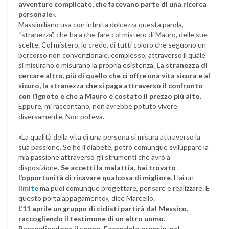
avventure complicate, che facevano parte di una ricerca
personale
».
Massimiliano usa con infinita dolcezza questa parola,
“stranezza”, che ha a che fare col mistero di Mauro, delle sue
scelte. Col mistero, io credo, di tutti coloro che seguono un
percorso non convenzionale, complesso, attraverso il quale
si misurano o misurano la propria esistenza.
La stranezza di
cercare altro, più di quello che ci offre una vita sicura e al
sicuro, la stranezza che si paga attraverso il confronto
con l’ignoto e che a Mauro è costato il prezzo più alto
.
Eppure, mi raccontano, non avrebbe potuto vivere
diversamente. Non poteva.
«La qualità della vita di una persona si misura attraverso la
sua passione. Se ho il diabete, potrò comunque sviluppare la
mia passione attraverso gli strumenti che avrò a
disposizione.
Se accetti la malattia, hai trovato
l’opportunità di ricavare qualcosa di migliore
. Hai un
limite
ma puoi comunque progettare, pensare e realizzare. E
questo porta appagamento», dice Marcello.
L’11 aprile un gruppo di ciclisti partirà dal Messico,
raccogliendo il testimone di un altro uomo.
Raccogliendone il sogno. Facendolo proprio, nel