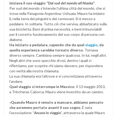
iniziava il suo viaggio “
Dal sud del mondo all’Alaska
”
.
Per sud del mondo s’intende l’ultima città del mondo, che si
trova nella Patagonia Argentina: Ushuaia. Mauro ha iniziato
lì, nella terra dei pinguini e dei cormorani. Si è messo a
pedalare. In solitaria. Tutto ciò che serviva, abbarbicato sulla
sua bicicletta. Beni di prima necessità, e beni irrinunciabili
per il corretto funzionamento del suo corpo di persona con
diabete.
Ha iniziato a pedalare, sapendo che da quel
viaggio
, da
quella esperienza sarebbe tornato diverso
. Tornava
diverso sempre. Cambiava sempre qualcosa. In lui, negli altri.
Negli altri che sono specchio di noi, dentro i quali ci
riflettiamo, per scoprire chi siamo davvero, per rispondere
con verità alla nostra chiamata.
La sua chiamata era l’altrove e si concretizzava attraverso
l’andare.
Quel viaggio si interrompe in Messico
. Il 13 maggio 2013,
a Trincheras Caborca, Mauro viene investito da un camion.
«
Quando Mauro è venuto a mancare, abbiamo pensato
che avremmo portato avanti il suo sogno
. È nata
l’associazione “
Ancora in viaggio
“, attraverso la quale Mauro