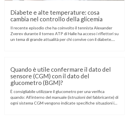
Diabete e alte temperature: cosa
cambia nel controllo della glicemia
Il recente episodio che ha coinvolto il tennista Alexander
Zverev durante il torneo ATP di Halle ha acceso i riflettori su
un tema di grande attualità per chi convive con il diabete.
L’atleta, che ha il diabete di tipo 1, ha raccontato che
un’anomalia nella rilevazione del sensore di monitoraggio del
glucosio lo aveva portato …
Quando è utile confermare il dato del
sensore (CGM) con il dato del
glucometro (BGM)?
È consigliabile utilizzare il glucometro per una verifica
quando: All’interno del manuale (istruzioni del fabbricante) di
ogni sistema CGM vengono indicate specifiche situazioni in
cui può essere necessario effettuare una glicemia capillare
di controllo.