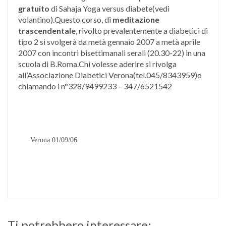
gratuito
di Sahaja Yoga versus diabete(vedi
volantino).Questo corso, di
meditazione
trascendentale
, rivolto prevalentemente a diabetici di
tipo 2 si svolgerà da metà gennaio 2007 a metà aprile
2007 con incontri bisettimanali serali (20.30-22) in una
scuola di B.Roma.Chi volesse aderire si rivolga
all’Associazione Diabetici Verona(tel.045/8343959)o
chiamando i n°328/9499233 – 347/6521542
Verona 01/09/06
Ti potrebbero interessare: