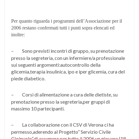
Per quanto riguarda i programmi dell’Associazione per il
2006 restano confermati tutti i punti sopra elencati ed
inoltre:
–
Sono previsti incontri di gruppo, su prenotazione
presso la segreteria, con un infermiere/a professionale
sui seguenti argomenti:autocontrollo della
glicemia,terapia insulinica, ipo e iper glicemia, cura del
piede diabetico.
–
Corsi di alimentazione a cura delle dietiste, su
prenotazione presso la segreteria,per gruppi di
massimo 10 partecipanti.
–
La collaborazione con il CSV di Verona ci ha
permesso,aderendo al Progetto” Servizio Civile
Gioinvolo”,di assumere per tutto il 2006 un giovane (18-