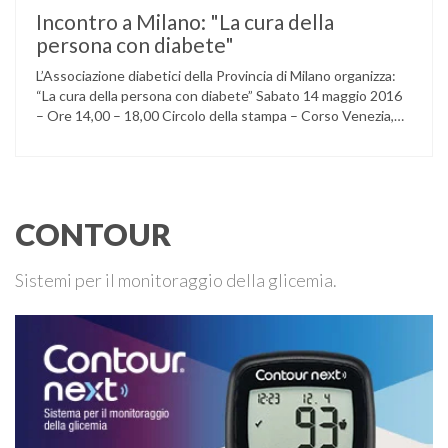
Incontro a Milano: "La cura della
persona con diabete"
L’Associazione diabetici della Provincia di Milano organizza:
“La cura della persona con diabete” Sabato 14 maggio 2016
– Ore 14,00 – 18,00 Circolo della stampa – Corso Venezia,
48 Milano Ore 14,00 – 14,30 Assemblea ordinaria dei soci
Ore 14,45 – Modera: Dr. Giulio Mariani Presidente onorario
ADPMI – U.O.S. Diabetologia ASST San Paolo – San …
CONTOUR
Sistemi per il monitoraggio della glicemia.