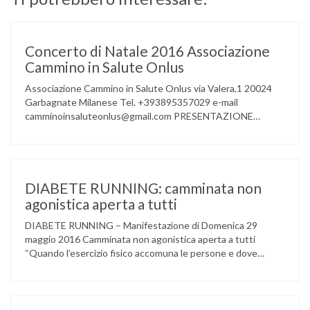
Concerto di Natale 2016 Associazione
Cammino in Salute Onlus
Associazione Cammino in Salute Onlus via Valera,1 20024
Garbagnate Milanese Tel. +393895357029 e-mail
camminoinsaluteonlus@gmail.com PRESENTAZIONE
CONCERTO di NATALE 2016 Cammino in Salute in
occasione di questo Natale, propone sul territorio UN
EVENTO MUSICALE con la partecipazione degli ALLIEVI
della ACCADEMIA DIMENSIONE MUSICA di LAINATE e del
gruppo musicale GROOVY LEMONS di PREGNANA
DIABETE RUNNING: camminata non
MILANESE. L’ Associazione …
agonistica aperta a tutti
DIABETE RUNNING – Manifestazione di Domenica 29
maggio 2016 Camminata non agonistica aperta a tutti
“Quando l’esercizio fisico accomuna le persone e dove
l’attività aerobica riduce le complicanze a lungo termine
(micro e macrovascolari) della malattia” Dott.ssa Taverni
Silvana Medico internista-diabetologo Locandina dell’evento