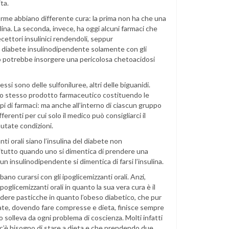
ta.
forme abbiano differente cura: la prima non ha che una
ulina. La seconda, invece, ha oggi alcuni farmaci che
recettori insulinici rendendoli, seppur
 il diabete insulinodipendente solamente con gli
poco potrebbe insorgere una pericolosa chetoacidosi
essi sono delle sulfoniluree, altri delle biguanidi.
ello stesso prodotto farmaceutico costituendo le
ppi di farmaci: ma anche all’interno di ciascun gruppo
renti per cui solo il medico può consigliarci il
mutate condizioni.
ti orali siano l’insulina del diabete non
tutto quando uno si dimentica di prendere una
 insulinodipendente si dimentica di farsi l’insulina.
ano curarsi con gli ipoglicemizzanti orali. Anzi,
oglicemizzanti orali in quanto la sua vera cura è il
ere pasticche in quanto l’obeso diabetico, che pur
ate, dovendo fare compresse e dieta, finisce sempre
 solleva da ogni problema di coscienza. Molti infatti
n c’è bisogno di stare a dieta e che prendendo due