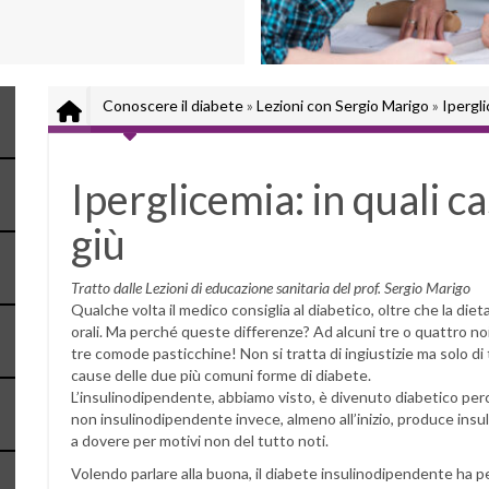
Conoscere il diabete
»
Lezioni con Sergio Marigo
»
Ipergli
Iperglicemia: in quali cas
giù
Tratto dalle Lezioni di educazione sanitaria del prof. Sergio Marigo
Qualche volta il medico consiglia al diabetico, oltre che la die
orali. Ma perché queste differenze? Ad alcuni tre o quattro noios
tre comode pasticchine! Non si tratta di ingiustizie ma solo di t
cause delle due più comuni forme di diabete.
L’insulinodipendente, abbiamo visto, è divenuto diabetico perch
non insulinodipendente invece, almeno all’inizio, produce ins
a dovere per motivi non del tutto noti.
Volendo parlare alla buona, il diabete insulinodipendente ha per