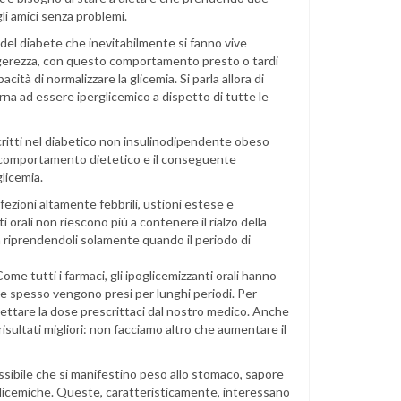
li amici senza problemi.
 del diabete che inevitabilmente si fanno vive
ggerezza, con questo comportamento presto o tardi
pacità di normalizzare la glicemia. Si parla allora di
orna ad essere iperglicemico a dispetto di tutte le
escritti nel diabetico non insulinodipendente obeso
 comportamento dietetico e il conseguente
licemia.
ezioni altamente febbrili, ustioni estese e
i orali non riescono più a contenere il rialzo della
ina riprendendoli solamente quando il periodo di
Come tutti i farmaci, gli ipoglicemizzanti orali hanno
he spesso vengono presi per lunghi periodi. Per
ettare la dose prescrittaci dal nostro medico. Anche
isultati migliori: non facciamo altro che aumentare il
possibile che si manifestino peso allo stomaco, sapore
ipoglicemiche. Queste, caratteristicamente, interessano