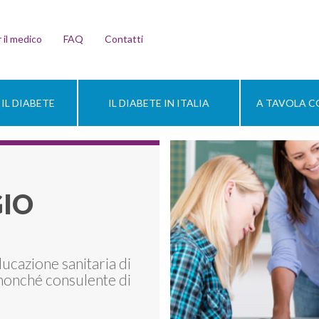
 il medico
FAQ
Contatti
IL DIABETE
IL DIABETE IN ITALIA
A TAVOLA CO
GIO
ducazione sanitaria di
nonché consulente di