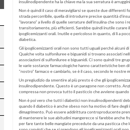
insulinodipendente ha la chiave ma la sua serratura è arruggini
Non è quindi il caso di meravigliarsi se queste due differenti 
strada percorribile, quella di introdurre precise quantità d’ins
“lavorano” a livello di quelle serrature dell’insulina che sono i 
transitoriamente, più efficienti. Sarebbe quindi inutile curare
ipoglicemizzanti orali. Inutile e pericoloso in quanto, di lì a 
diabetica.
Gli ipoglicemizzanti orali non sono tutti uguali perché alcuni di 
Qualche volta sulfoniluree e biguanidi si trovano associati n
associazioni di sulfoniluree e biguanidi. Ci sono quindi tre gru
le varie sostanze farmacologiche hanno caratteristiche ben diffe
“nostro” farmaco e cambiarlo, se è il caso, secondo le nostre 
Un pregiudizio da smentire al più presto è che gli ipoglicemizzan
insulinodipendente. Questo è un paragone non corretto. Anzi
compressa non provoca tutto il pasticcio che avviene quando un
Non è poi vero che tutti i diabetici non insulinodipendenti debb
quando il diabetico è anche obeso non ha motivo di fare degli ip
dimagrimento. Può essere addirittura controproducente prend
di mantenere le sue abitudini mangerecce si farebbe anche fr
per fare tante belle mangiate precedute da una pasticca che lo
sono convinti che se si prendono gli ipoglicemizzanti orali no