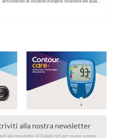
arricchendo di vocaboli d’origine straniera dei quali,
a forza di sentirli ripetere, spesso perdiamo il
giusto significato. Uno di questi è il verbo
monitorare. Esso significa tenere sotto controllo
costante qualcosa che può modificarsi nel tempo:
per …
criviti alla nostra newsletter
iviti alla newsletter di Diabete.net per essere sempre