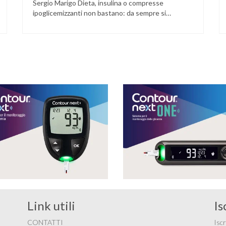
Sergio Marigo Dieta, insulina o compresse
ipoglicemizzanti non bastano: da sempre si
consiglia al diabetico di non stare fermo in poltrona
davanti alla televisione ma di muoversi, camminare,
andare in bicicletta, fare gite, ginnastica, fare sport.
Questo messaggio è così importante che non c’è
libro di …
Link utili
Is
CONTATTI
Iscr