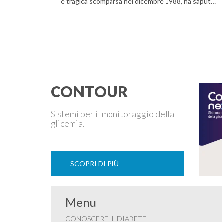
e tragica scomparsa nel dicembre 1988, ha saputo
realizzare stupende inchieste e pungenti articoli
sulle inutili oltre che penose situazioni che i giovani
diabetici dovevano e continuano ad affrontare. Ed
è stato proprio questo suo slancio a galvanizzarci
tutti, a …
CONTOUR
Sistemi per il monitoraggio della
glicemia.
SCOPRI DI PIÙ
Menu
CONOSCERE IL DIABETE