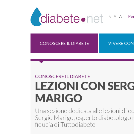
A
Per
A
A
CONOSCERE IL DIABETE
VIVERE CON 
CONOSCERE IL DIABETE
LEZIONI CON SER
MARIGO
Una sezione dedicata alle lezioni di e
Sergio Marigo, esperto diabetologo 
fiducia di Tuttodiabete.