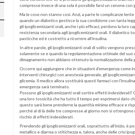
compresse invece di una sola è possibile farsi un cenone con g
Ma le cose non stanno così. Anzi, a parte le complicanze lente
quando un diabetico gestisce la sua condizione con tanta le
gli ipoglicemizzanti orali, anche i più efficaci, perdono la loro ca
resistenza secondaria agli ipoglicemizzanti orali. Il diabetico t
pasticche ed è costretto a ricorrere all’insulina.
In altre parole, gli ipoglicemizzanti orali di solito vengono pr
solamente se e quando la regolamentazione ottimale del suo
dimagramento non abbiano ottenuto la normalizzazione della g
Occorre qui aggiungere che in situazioni d’emergenza come inf
interventi chirurgici con anestesia generale, gli ipoglicemizzant
glicemia. Il medico allora sostituirà questi farmaci con l’insul
emergenza sarà terminato.
Possono gli ipoglicemizzanti orali sortire effetti indesiderati? 
una loro tossicità che ha tutto il tempo per esprimersi dato c
questo sarà bene prenderne la quantità minima efficace e risp
perché al di là delle tre compresse al giorno non si ottengono r
rischio di effetti indesiderati.
Prendendo gli ipoglicemizzanti orali, soprattutto all’inizio, è 
metallico e diarrea o stitichezza e, talora, anche delle crisi 