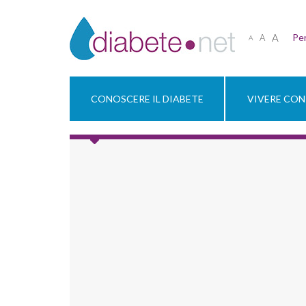
A
Per
A
A
CONOSCERE IL DIABETE
VIVERE CON 