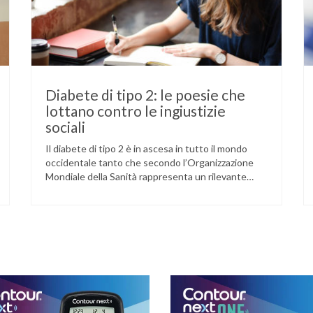
Diabete di tipo 2: le poesie che
lottano contro le ingiustizie
sociali
Il diabete di tipo 2 è in ascesa in tutto il mondo
occidentale tanto che secondo l’Organizzazione
Mondiale della Sanità rappresenta un rilevante
problema di salute pubblica. A fare la differenza
sono i cosiddetti determinanti sociali della salute.
Che cosa si intende con questo termine? Sappiamo
che la salute non è esclusivamente un problema
individuale …