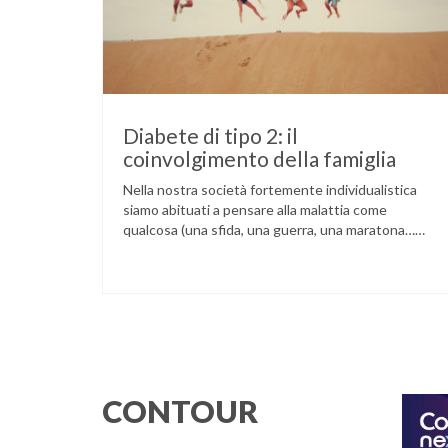
Diabete di tipo 2: il
coinvolgimento della famiglia
Nella nostra società fortemente individualistica
siamo abituati a pensare alla malattia come
qualcosa (una sfida, una guerra, una maratona…
scegliete voi la metafora) da affrontare da soli,
grazie alla nostra forza di volontà e alle nostre
capacità. Questa immagine dell’eroe solitario
contro le avversità della vita può essere un forte
stimolo a reagire con responsabilità …
CONTOUR