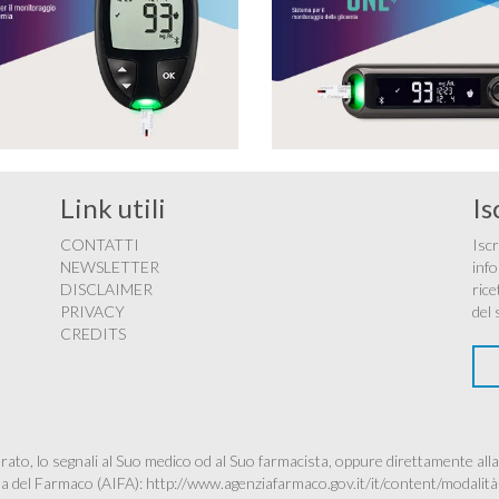
Link utili
Is
CONTATTI
Iscr
NEWSLETTER
info
DISCLAIMER
rice
PRIVACY
del 
CREDITS
ato, lo segnali al Suo medico od al Suo farmacista, oppure direttamente alla
ana del Farmaco (AIFA):
http://www.agenziafarmaco.gov.it/it/content/modalità