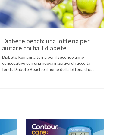
Diabete beach: una lotteria per
aiutare chi ha il diabete
Diabete Romagna torna per il secondo anno
consecutivo con una nuova iniziativa di raccolta
fondi: Diabete Beach è il nome della lotteria che
caratterizzerà – come dice il nome – l’estate,
concludendosi il 7 settembre con l’estrazione dei
vincitori. L’associazione ha già ottenuto alcuni
risultati con iniziative di questo tipo: è stato per
esempio sviluppato …