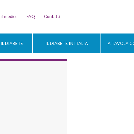
 il medico
FAQ
Contatti
IL DIABETE
IL DIABETE IN ITALIA
A TAVOLA CO