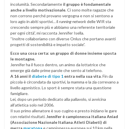
incolumità. Secondariamente
il gruppo è fondamentale
anche a livello motivazionale
. Ci sono molte ragazze che
non corrono perché provano vergogna e non si sentono a
loro agio in abiti sportivi… il
running-network
delle WIR sta
crescendo sempre più e abbiamo una referente territoriale
per ogni città”, mi racconta Jennifer Isella.
“Inoltre collaboriamo con diverse Onlus che portano avanti
progetti di sostenibilità e impatto sociale”.
Ecco una cosa certa: un gruppo di donne insieme sposta
le montagne.
Jennifer ha il fuoco dentro, un animo da lottatrice che
emerge già dalle prime parole che sento al telefono.
A 16 anni il
diabete di tipo 1
entra nella sua vita
. Fin da
piccola è circondata da sportivi, la mamma e la zia correvano a
livello agonistico. Lo sport è sempre stata una questione
famigliare.
Lei, dopo un periodo dedicato alla pallavolo, si avvicina
all’atletica solo nel 2006.
Il suo primo allenatore è suo cugino e presto iniziano le gare
con relativi risultati.
Jennifer è campionessa italiana Aniad
(Associazione Nazionale Italiana Atleti Diabeti) di
mezza
maratona
e campionessa europea sui 10 km nella