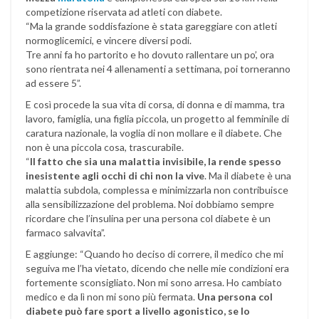
competizione riservata ad atleti con diabete.
“Ma la grande soddisfazione è stata gareggiare con atleti
normoglicemici, e vincere diversi podi.
Tre anni fa ho partorito e ho dovuto rallentare un po’, ora
sono rientrata nei 4 allenamenti a settimana, poi torneranno
ad essere 5”.
E così procede la sua vita di corsa, di donna e di mamma, tra
lavoro, famiglia, una figlia piccola, un progetto al femminile di
caratura nazionale, la voglia di non mollare e il diabete. Che
non è una piccola cosa, trascurabile.
“
Il fatto che sia una malattia invisibile, la rende spesso
inesistente agli occhi di chi non la vive
. Ma il diabete è una
malattia subdola, complessa e minimizzarla non contribuisce
alla sensibilizzazione del problema. Noi dobbiamo sempre
ricordare che l’insulina per una persona col diabete è un
farmaco salvavita”.
E aggiunge: “Quando ho deciso di correre, il medico che mi
seguiva me l’ha vietato, dicendo che nelle mie condizioni era
fortemente sconsigliato. Non mi sono arresa. Ho cambiato
medico e da lì non mi sono più fermata.
Una persona col
diabete può fare sport a livello agonistico, se lo