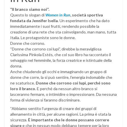
“Il branco siamo noi”.
Questo lo slogan di
Women in Run
, società sportiva
fondata da Jennifer Isella
. Un esperimento che ha dato
immediatamente i suoi frutti, rendendo possibile la
creazione di una rete che sta coinvolgendo, man mano, tutta
Italia. Le protagoniste sono le donne.
Donne che corrono.
“Donne che corrono coi lupi”, direbbe la meravigliosa
Clarissima Pinkola Estés, che col suo libro ha raccontato il
selvaggio nel femminile, la forza creatrice e istintuale della
donna.
Anche chiudendo gli occhi e immaginando un gruppo di
donne che corre, la si può sentire, l’energia indomabile che
ne scaturisce.
Donne che corrono coi lupi, perché sono
loro il branco
. E perché da nessun altro branco si
lasceranno fermare, o intimidire o impressionare. Da nessuna
forma di violenza si faranno discriminare.
“Abbiamo sentito l’urgenza di creare dei gruppi di
allenamento in città, per alcune ragioni. La prima è stata la
sicurezza.
È importante che le donne possano correre
sicure
e che in nessun modo debbano temere per la loro