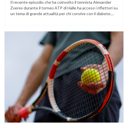
Il recente episodio che ha coinvolto il tennista Alexander
Zverev durante il torneo ATP di Halle ha acceso i riflettori su
un tema di grande attualità per chi convive con il diabete.
L’atleta, che ha il diabete di tipo 1, ha raccontato che
un’anomalia nella rilevazione del sensore di monitoraggio del
glucosio lo aveva portato …