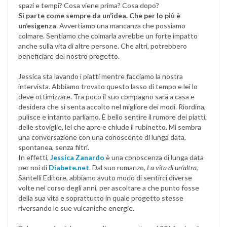
spazi e tempi? Cosa viene prima? Cosa dopo?
Si parte come sempre da un’idea. Che per lo più è
un’esigenza
. Avvertiamo una mancanza che possiamo
colmare. Sentiamo che colmarla avrebbe un forte impatto
anche sulla vita di altre persone. Che altri, potrebbero
beneficiare del nostro progetto.
Jessica sta lavando i piatti mentre facciamo la nostra
intervista. Abbiamo trovato questo lasso di tempo e lei lo
deve ottimizzare. Tra poco il suo compagno sarà a casa e
desidera che si senta accolto nel migliore dei modi. Riordina,
pulisce e intanto parliamo. È bello sentire il rumore dei piatti,
delle stoviglie, lei che apre e chiude il rubinetto. Mi sembra
una conversazione con una conoscente di lunga data,
spontanea, senza filtri.
In effetti,
Jessica Zanardo
è una conoscenza di lunga data
per noi di
Diabete.net
. Dal suo romanzo,
La vita di un’altra
,
Santelli Editore, abbiamo avuto modo di sentirci diverse
volte nel corso degli anni, per ascoltare a che punto fosse
della sua vita e soprattutto in quale progetto stesse
riversando le sue vulcaniche energie.