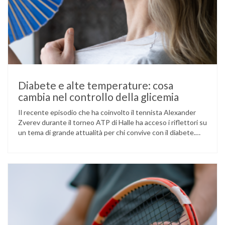
Diabete e alte temperature: cosa
cambia nel controllo della glicemia
Il recente episodio che ha coinvolto il tennista Alexander
Zverev durante il torneo ATP di Halle ha acceso i riflettori su
un tema di grande attualità per chi convive con il diabete.
L’atleta, che ha il diabete di tipo 1, ha raccontato che
un’anomalia nella rilevazione del sensore di monitoraggio del
glucosio lo aveva portato …