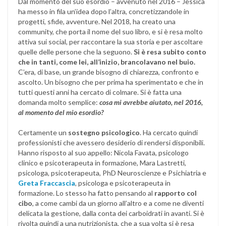
Dal momento del suo esordio – avvenuto nel 2016 – Jessica
ha messo in fila un’idea dopo l’altra, concretizzandole in
progetti, sfide, avventure. Nel 2018, ha creato una
community, che porta il nome del suo libro, e si è resa molto
attiva sui social, per raccontare la sua storia e per ascoltare
quelle delle persone che la seguono.
Si è resa subito conto
che in tanti, come lei, all’inizio, brancolavano nel buio.
C’era, di base, un grande bisogno di chiarezza, confronto e
ascolto. Un bisogno che per prima ha sperimentato e che in
tutti questi anni ha cercato di colmare. Si è fatta una
domanda molto semplice:
cosa mi avrebbe aiutato, nel 2016,
al momento del mio esordio?
Certamente un
sostegno psicologico
. Ha cercato quindi
professionisti che avessero desiderio di rendersi disponibili.
Hanno risposto al suo appello: Nicola Favata, psicologo
clinico e psicoterapeuta in formazione, Mara Lastretti,
psicologa, psicoterapeuta, PhD Neuroscienze e Psichiatria e
Greta Fraccascia
, psicologa e psicoterapeuta in
formazione. Lo stesso ha fatto pensando al
rapporto col
cibo
, a come cambi da un giorno all’altro e a come ne diventi
delicata la gestione, dalla conta dei carboidrati in avanti. Si è
rivolta quindi a una nutrizionista, che a sua volta si è resa